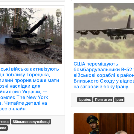
США переміщують
ські війська активізують
бомбардувальники B-52 
дії поблизу Торецька, і
військові кораблі в райо
ивий прорив може мати
Близького Сходу у відпо
озні наслідки для
на загрози з боку Ірану.
них сил України, --
домляє The New York
Ізраїль
Пентагон
Іран
. Читайте деталі на
рес онлайн.
ітика
Військовослужбовці
ква