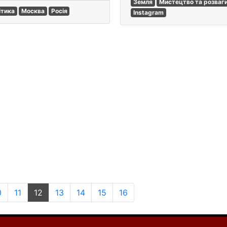
Земля
Мистецтво та розваг
ітика
Москва
Росія
Instagram
0
11
12
13
14
15
16