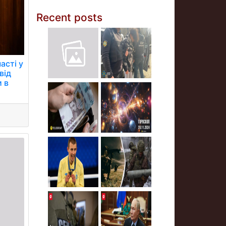
Recent posts
асті у
від
и в