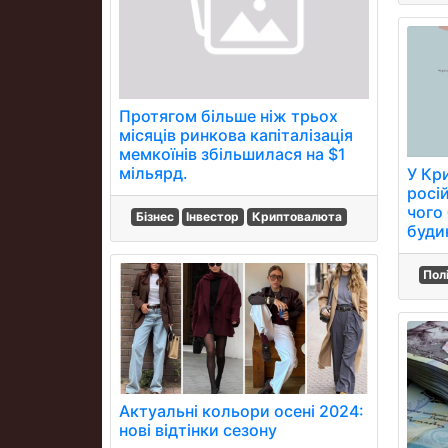
Протягом більше ніж трьох
місяців ринкова капіталізація
мемкоїнів збільшилася на $1
мільярд.
У Кр
росі
чого
Бізнес
Інвестор
Криптовалюта
буди
Пол
Актуальні кольори осені 2024:
нові відтінки сезону