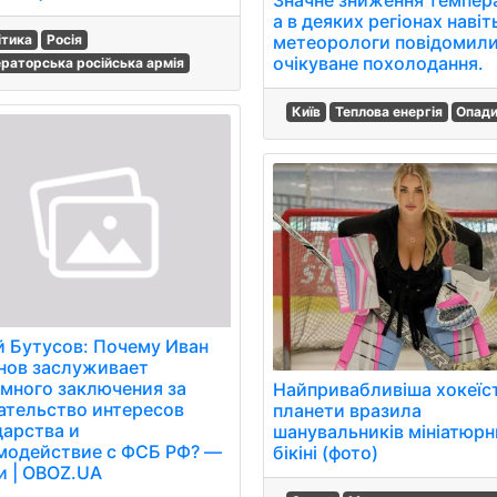
а в деяких регіонах навіть
метеорологи повідомили
ітика
Росія
очікуване похолодання.
ераторська російська армія
Київ
Теплова енергія
Опад
 Бутусов: Почему Иван
нов заслуживает
много заключения за
Найпривабливіша хокеїс
ательство интересов
планети вразила
дарства и
шанувальників мініатюр
модействие с ФСБ РФ? —
бікіні (фото)
и | OBOZ.UA