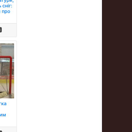
 сніг:
 про
и
тка
ним