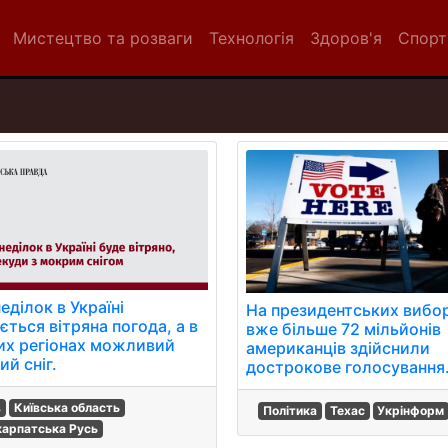
Мистецтво та розваги
Технологія
Здоров'я
Спорт
еділок в Україні
На президентських вибо
ється вітряна погода, а в
вже більше 72 мільйонів
их регіонах можливий
американців здійснили
й сніг.
дострокове голосування
в
Київська область
Політика
Техас
Укрінформ
карпатська Русь