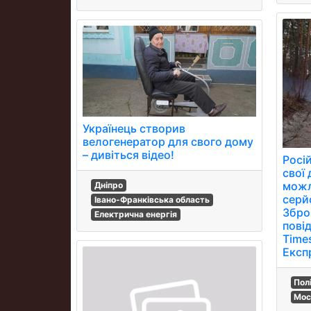
Українець створив
велогенератор для свого дому
– дивіться відео!
Росій
свої 
можл
Дніпро
серй
Івано-Франківська область
Зброй
Електрична енергія
пові
Times
Експ
Пол
Мос