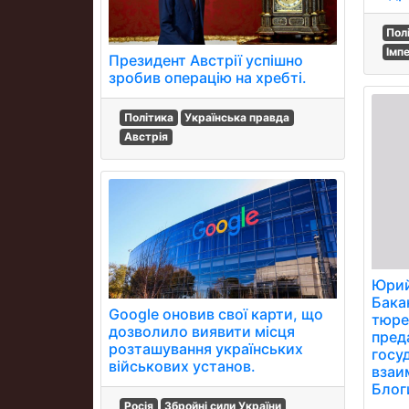
Пол
Імп
Президент Австрії успішно
зробив операцію на хребті.
Політика
Українська правда
Австрія
Юрий
Бака
Google оновив свої карти, що
тюре
дозволило виявити місця
пред
розташування українських
госу
військових установ.
взаи
Блог
Росія
Збройні сили України