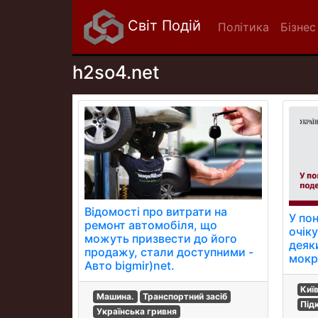
Світ Подій
Політика
Бізнес
h2so4.net
Відомості про витрати на
У пон
ремонт автомобіля, що
очіку
можуть призвести до його
деяк
продажу, стали доступними -
мокри
Авто bigmir)net.
Киї
Машина.
Транспортний засіб
Під
Українська гривня