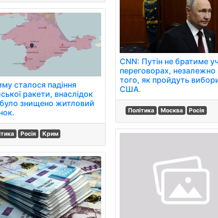
CNN: Путін не братиме уч
переговорах, незалежно 
того, як пройдуть вибор
иму сталося падіння
США.
йської ракети, внаслідок
 було знищено житловий
Політика
Москва
Росія
нок.
ітика
Росія
Крим