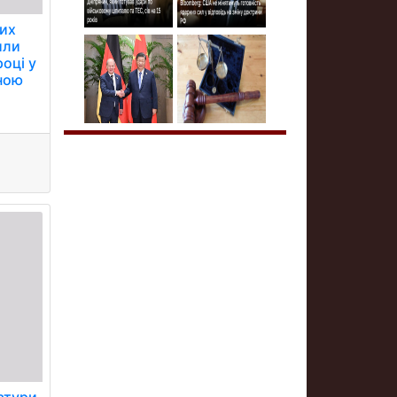
них
или
оці у
їною
атури,