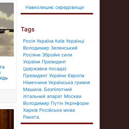
Навколишнє середовище
Tags
Росія
Україна
Київ
Українці
Володимир Зеленський
Росіяни
Збройні сили
України
Президент
та
(державна посада)
н
Президент України
Європа
відь
Німеччина
Українська гривня
Машина.
Безпілотний
літальний апарат
Москва
Володимир Путін
Укрінформ
Харків
Російська мова
Ракета.