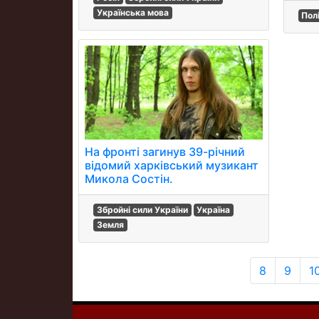
Українська мова
Пол
На фронті загинув 39-річний
відомий харківський музикант
Микола Состін.
Збройні сили України
Україна
Земля
8
9
1