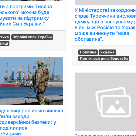
ти з програми 'Тисяча
У Міністерстві закордон
нського' можна буде
справ Туреччини вислов
мувати на підтримку
думку, що в наступному р
йних Сил України."
війні між Росією та Укра
може виникнути "нова
ітика
Збройні сили України
обставина".
аїнці
Політика
Україна
Протиповітряна боротьба
рдянську російські війська
лили заходи
рдиверсійної безпеки: у
поділилися
обицями.
Значне зниження темпер