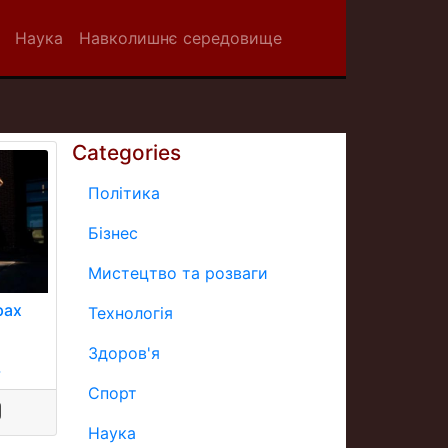
Наука
Навколишнє середовище
Categories
Політика
Бізнес
Мистецтво та розваги
рах
Технологія
Здоров'я
.
Спорт
Наука