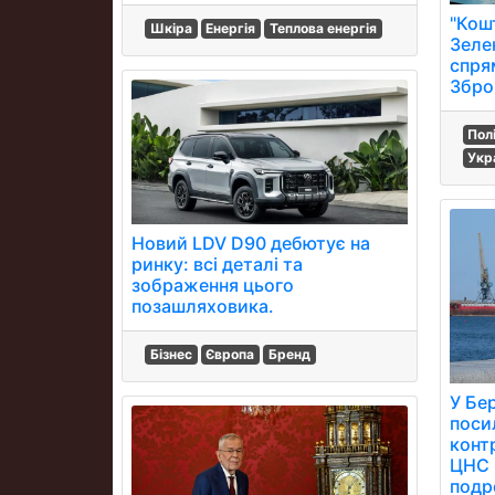
"Кош
Шкіра
Енергія
Теплова енергія
Зеле
спря
Збро
Пол
Укр
Новий LDV D90 дебютує на
ринку: всі деталі та
зображення цього
позашляховика.
Бізнес
Європа
Бренд
У Бе
поси
конт
ЦНС 
подр