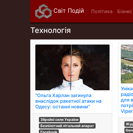
Світ Подій
Політика
Бізнес
Технологія
Унік
раді
"Ольга Харлан загинула
для 
внаслідок ракетної атаки на
потр
Одесу: останні новини"
Viper
Збройні сили України
Жур
Безпілотний літальний апарат
Gen
Facebook