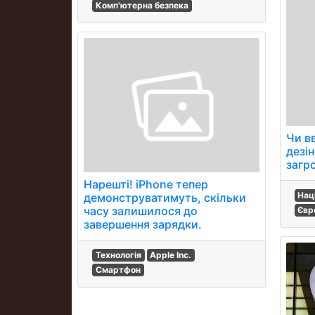
Комп'ютерна безпека
Чи в
дезі
загр
Нарешті! iPhone тепер
Нац
демонструватимуть, скільки
часу залишилося до
Євр
завершення зарядки.
Технологія
Apple Inc.
Смартфон