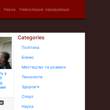
Наука
Навколишнє середовище
Categories
Політика
Бізнес
Мистецтво та розваги
ть у
Технологія
ії
у,
Здоров'я
ені
Спорт
ни
Наука