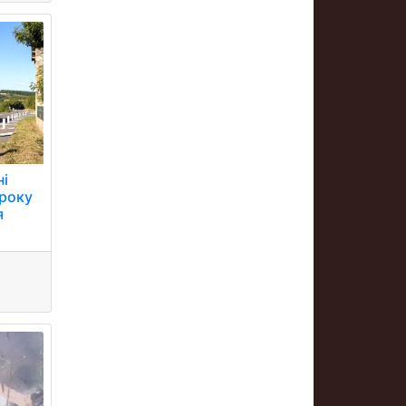
ні
 року
я