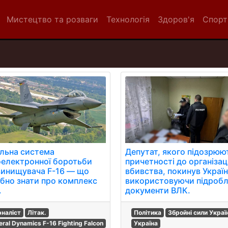
Мистецтво та розваги
Технологія
Здоров'я
Спорт
альна система
Депутат, якого підозрюю
оелектронної боротьби
причетності до організац
винищувача F-16 — що
вбивства, покинув Україн
ібно знати про комплекс
використовуючи підробл
.
документи ВЛК.
наліст
Літак.
Політика
Збройні сили Украї
eral Dynamics F-16 Fighting Falcon
Україна