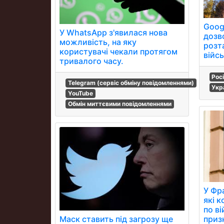
Goog
У WhatsApp з'явилася нова
дозв
можливість, на яку
розт
користувачі чекали протягом
війс
тривалого часу.
Рос
Telegram (сервіс обміну повідомленнями)
Укр
YouTube
Обмін миттєвими повідомленнями
У Фр
які 
по в
приз
Маск ставить під загрозу ще