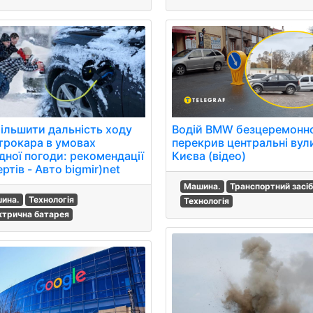
більшити дальність ходу
Водій BMW безцеремонн
трокара в умовах
перекрив центральні вул
дної погоди: рекомендації
Києва (відео)
ртів - Авто bigmir)net
Машина.
Транспортний засіб
ина.
Технологія
Технологія
ктрична батарея