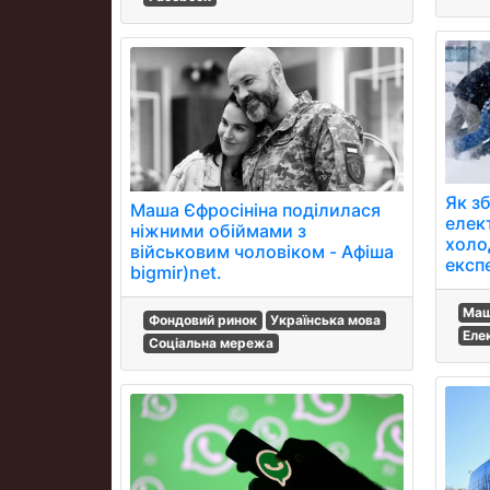
Як з
Маша Єфросініна поділилася
елек
ніжними обіймами з
холо
військовим чоловіком - Афіша
експе
bigmir)net.
Маш
Фондовий ринок
Українська мова
Еле
Соціальна мережа