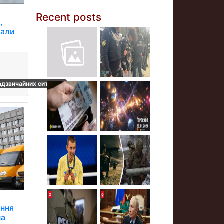
Recent posts
,
дали
адзвичайних ситуацій
а
ення
на