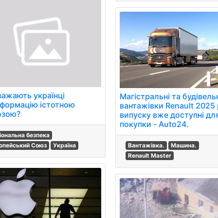
важають українці
Магістральні та будівель
нформацію істотною
вантажівки Renault 2025
озою?
випуску вже доступні дл
покупки - Auto24.
іональна безпека
Вантажівка.
Машина.
опейський Союз
Україна
Renault Master