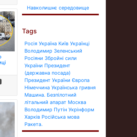
Навколишнє середовище
Tags
Росія
Україна
Київ
Українці
Володимир Зеленський
о
Росіяни
Збройні сили
иці
України
Президент
(державна посада)
Президент України
Європа
Німеччина
Українська гривня
Машина.
Безпілотний
літальний апарат
Москва
Володимир Путін
Укрінформ
Харків
Російська мова
Ракета.