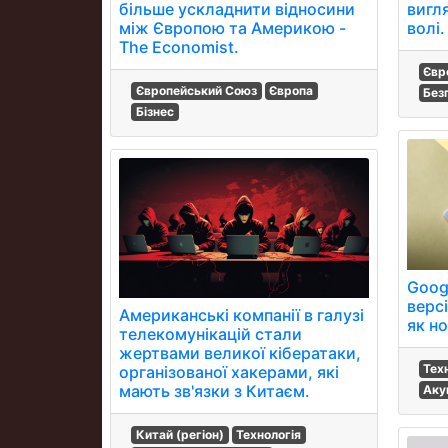
вигля
більше ускладнити відносини
волі.
між Європою та Америкою -
The Economist.
Євр
Європейський Союз
Європа
Без
Бізнес
Googl
версі
Американські компанії в галузі
як но
телекомунікацій стали
жертвами великої кібератаки,
Тех
організованої хакерами, які
мають зв'язки з Китаєм.
Аку
Китай (регіон)
Технологія