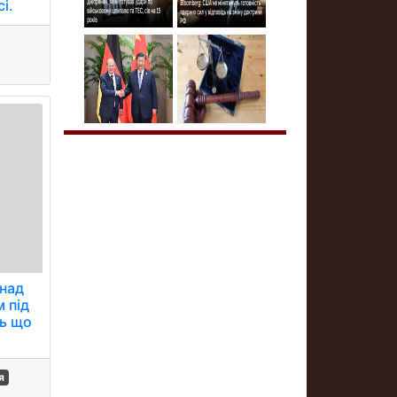
і.
 над
 під
сь що
я