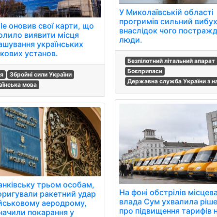
У Миколаївській області
прогримів сильний вибух
le оновив свої карти, що
внаслідок чого постраж
олило виявити місця
люди.
ашування українських
ькових установ.
Безпілотний літальний апарат
Боєприпаси
ія
Збройні сили України
Державна служба України з н
аїнська мова
анківську трьом особам,
На фоні обстрілів місцев
коригували ракетний удар
влада Сум ухвалила ріш
ійськовому аеродрому,
про підвищення тарифів 
начили покарання у