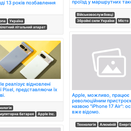
проїзд у маршрутних такс
ді 13 років позбавлення
Військовослужбовці
Збройні сили України
Місто
опа
Україна
пілотний літальний апарат
e реалізує відновлені
ї Pixel, представляючи їх
Apple, можливо, працює
ві.
революційним пристроєм
назвою "iPhone 17 Air": о
нологія
вже відомо.
муляторна батарея
Apple Inc.
Технологія
Алюміній
Енергі