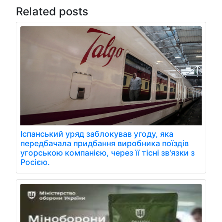
Related posts
Іспанський уряд заблокував угоду, яка
передбачала придбання виробника поїздів
угорською компанією, через її тісні зв'язки з
Росією.