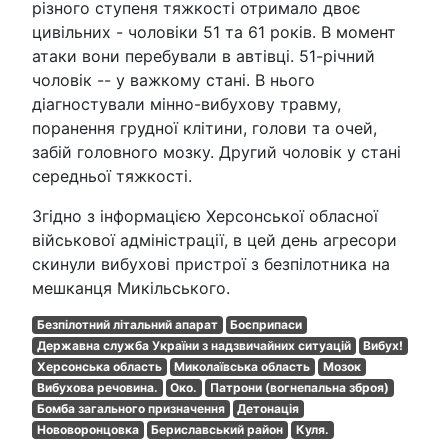
різного ступеня тяжкості отримало двоє
цивільних - чоловіки 51 та 61 років. В момент
атаки вони перебували в автівці. 51-річний
чоловік -- у важкому стані. В нього
діагностували мінно-вибухову травму,
поранення грудної клітини, голови та очей,
забій головного мозку. Другий чоловік у стані
середньої тяжкості.
Згідно з інформацією Херсонської обласної
військової адміністрації, в цей день агресори
скинули вибухові пристрої з безпілотника на
мешканця Микільського.
Безпілотний літальний апарат
Боєприпаси
Державна служба України з надзвичайних ситуацій
Вибух!
Херсонська область
Миколаївська область
Мозок
Вибухова речовина.
Око.
Патрони (вогнепальна зброя)
Бомба загального призначення
Детонація
Нововоронцовка
Бериславський район
Куля.