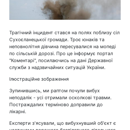
Трагічний інцидент стався на полях поблизу сіл
Сухоєланецької громади. Троє юнаків та
неповнолітня дівчина пересувалися на мопеді
по сільській дорозі. Про це інформує портал
"Коментарі", посилаючись на дані Державної
служби з надзвичайних ситуацій України.
Ілюстраційне зображення
Зупинившись, ми раптом почули вибух
неподалік - усі отримали осколкові травми.
Постраждалих терміново доправили до
лікарні.
Експерти з'ясували, що вибухнувший об'єкт є
частинами ворожого безпілотного літального