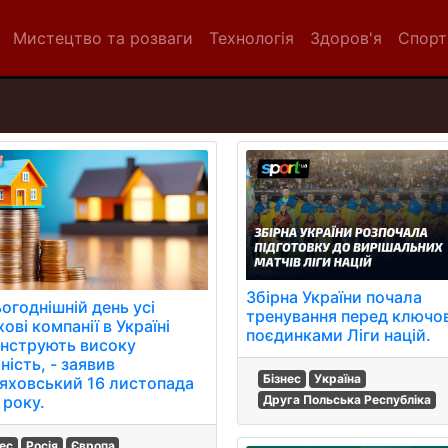
Мистецтво та розваги
Технологія
Здоров'я
Спорт
Збірна України почала
огоднішній день усі
тренування перед ключо
ові компанії в Україні
поєдинками Ліги націй.
нструють високу
ність, - заявив
Бізнес
Україна
яховський 16 листопада
Друга Польська Республіка
 року.
нес
Росія
Європа