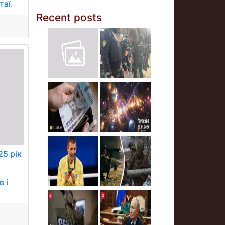
таї.
Recent posts
25 рік
в і