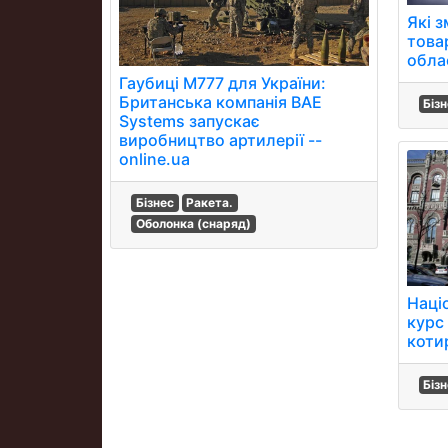
Які з
товар
обла
Гаубиці M777 для України:
Британська компанія BAE
Біз
Systems запускає
виробництво артилерії --
online.ua
Бізнес
Ракета.
Оболонка (снаряд)
Наці
курс 
коти
Біз