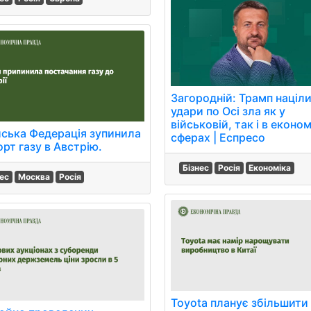
Загородній: Трамп націл
удари по Осі зла як у
військовій, так і в економ
йська Федерація зупинила
сферах | Еспресо
рт газу в Австрію.
Бізнес
Росія
Економіка
нес
Москва
Росія
Toyota планує збільшити