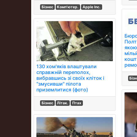
Бізнес
Комп'ютер.
Apple Inc.
Бюро
Полт
якою
міль
кошт
ремо
130 хом'яків влаштували
справжній переполох,
вибравшись зі своїх кліток і
Біз
"змусивши" пілота
приземлитися (фото)
Бізнес
Літак.
Птах