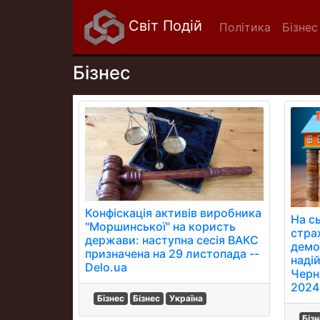
Світ Подій
Політика
Бізнес
Бізнес
Конфіскація активів виробника
На сь
"Моршинської" на користь
страх
держави: наступна сесія ВАКС
демо
призначена на 29 листопада --
надій
Delo.ua
Черн
2024
Бізнес
Бізнес
Україна
Біз