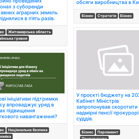
ойно проведених
обсяги виробництва в Ки
іонах з суборенди
авних аграрних земель
Бізнес
Стратегія
Бізнес
піднялися в п’ять разів.
нес
Житомирська область
аїнська гривня
У проєкті бюджету на 20
ові ініціативи підтримки
Кабінет Міністрів
есу впроваджує уряд в
запропонував скоротити
ах підвищення
надмірні пенсії прокурорі
ткового навантаження?
суддів.
нес
Національна безпека
Бізнес
Парламент
номіка
Прокуратура