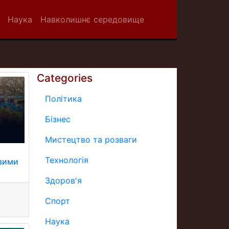
Наука
Навколишнє середовище
Categories
Політика
Бізнес
Мистецтво та розваги
Технологія
вими
Здоров'я
Спорт
Наука