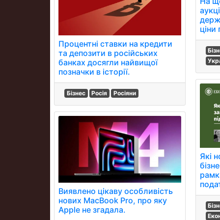
На щ
аукц
держ
ціни 
Процентні ставки на кредити
Біз
та депозити в російських
Укр
банках досягли найвищої
позначки в історії.
Бізнес
Росія
Росіяни
Які н
бізн
рамк
пода
Виявлено цікаву особливість
нових MacBook Pro, про яку
Біз
Apple не згадала.
Еко