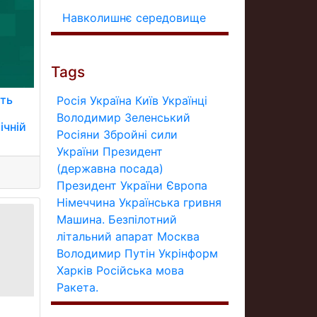
Навколишнє середовище
Tags
ить
Росія
Україна
Київ
Українці
Володимир Зеленський
ічній
Росіяни
Збройні сили
України
Президент
(державна посада)
Президент України
Європа
Німеччина
Українська гривня
Машина.
Безпілотний
літальний апарат
Москва
Володимир Путін
Укрінформ
Харків
Російська мова
Ракета.