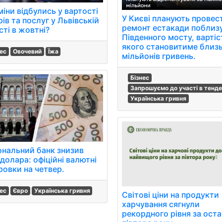
міни відбулись у вартості
У Києві планують провес
ів та послуг у Львівській
ремонт естакади поблиз
сті в жовтні?
Південного мосту, вартіс
якого становитиме близ
нес
Овочевий
Їжа
мільйонів гривень.
Бізнес
Запрошуємо до участі в тенде
Українська гривня
ональний банк знизив
долара: офіційні валютні
ровки на четвер.
нес
Євро
Українська гривня
Світові ціни на продукти
харчування сягнули
рекордного рівня за оста