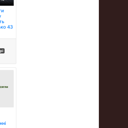
ти
у
ть
ько 43
рі
нні