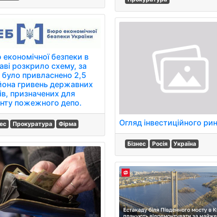
 економічної безпеки в
аві розкрило схему, за
 було привласнено 2,5
йона гривень державних
ів, призначених для
нту пожежного депо.
Огляд інвестиційного ри
нес
Прокуратура
Фірма
Бізнес
Росія
Україна