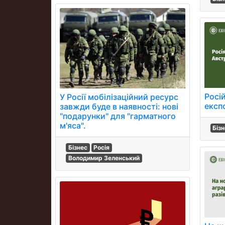
Росі
У Росії мобілізаційний ресурс
експо
завжди буде в наявності: нові
"подарунки" для "гарматного
м'яса".
Біз
Бізнес
Росія
Володимир Зеленський