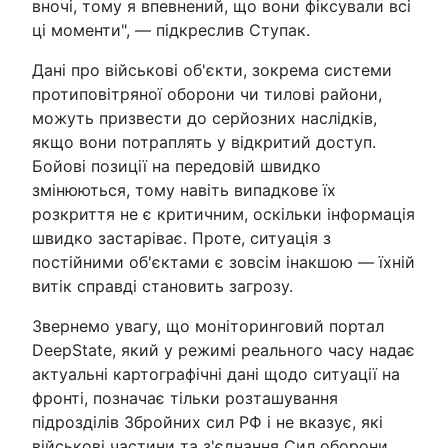
вночі, тому я впевнений, що вони фіксували всі
ці моменти", — підкреслив Ступак.
Дані про військові об'єкти, зокрема системи
протиповітряної оборони чи тилові райони,
можуть призвести до серйозних наслідків,
якщо вони потраплять у відкритий доступ.
Бойові позиції на передовій швидко
змінюються, тому навіть випадкове їх
розкриття не є критичним, оскільки інформація
швидко застаріває. Проте, ситуація з
постійними об'єктами є зовсім інакшою — їхній
витік справді становить загрозу.
Звернемо увагу, що моніторинговий портал
DeepState, який у режимі реального часу надає
актуальні картографічні дані щодо ситуації на
фронті, позначає тільки розташування
підрозділів Збройних сил РФ і не вказує, які
військові частини та з'єднання Сил оборони