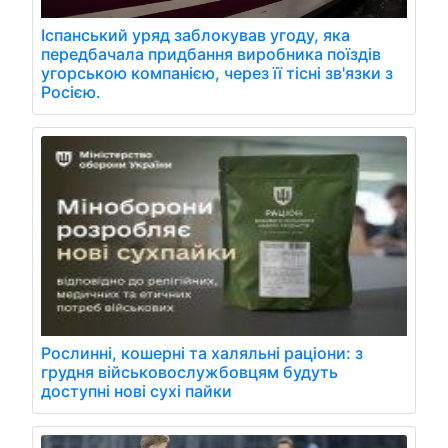
Іспанський уряд заблокував угоду, яка
передбачала придбання виробника поїздів
угорською компанією, через її тісні зв'язки з
Росією.
Рослинні, кошерні та халяльні раціони: з
грудня військовослужбовцям будуть
доступні нові сухі пайки