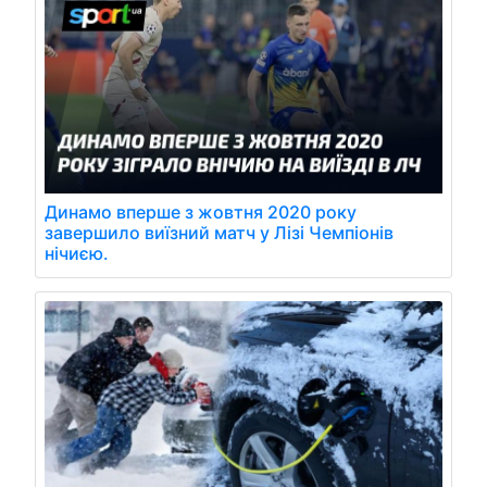
Динамо вперше з жовтня 2020 року
завершило виїзний матч у Лізі Чемпіонів
нічиєю.