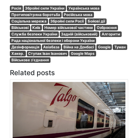
Росія
Збройні сили України
Українська мова
Протиповітряна боротьба
Російська мова
Соціальна мережа
Збройні сили Росії
Бойові дії
Військові
Київ
Номер військової частини
Озброєння
Служба безпеки України
Задній (військовий)
Алгоритм
Рада національної безпеки і оборони України
Дезінформація
Авіабаза
Війна на Донбасі
Google
Туман
Хакер.
Ступак Іван Іванович
Google Maps
Військове з'єднання
Related posts