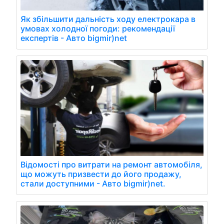
Як збільшити дальність ходу електрокара в
умовах холодної погоди: рекомендації
експертів - Авто bigmir)net
Відомості про витрати на ремонт автомобіля,
що можуть призвести до його продажу,
стали доступними - Авто bigmir)net.