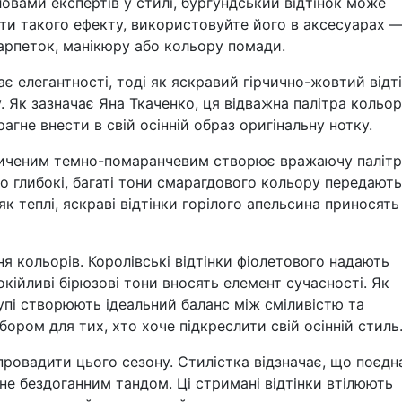
овами експертів у стилі, бургундський відтінок може
ути такого ефекту, використовуйте його в аксесуарах 
карпеток, манікюру або кольору помади.
є елегантності, тоді як яскравий гірчично-жовтий відт
 Як зазначає Яна Ткаченко, ця відважна палітра кольор
агне внести в свій осінній образ оригінальну нотку.
сиченим темно-помаранчевим створює вражаючу паліт
 що глибокі, багаті тони смарагдового кольору передають
 як теплі, яскраві відтінки горілого апельсина приносять
я кольорів. Королівські відтінки фіолетового надають
окійливі бірюзові тони вносять елемент сучасності. Як
упі створюють ідеальний баланс між сміливістю та
бором для тих, хто хоче підкреслити свій осінній стиль
провадити цього сезону. Стилістка відзначає, що поєдн
не бездоганним тандом. Ці стримані відтінки втілюють