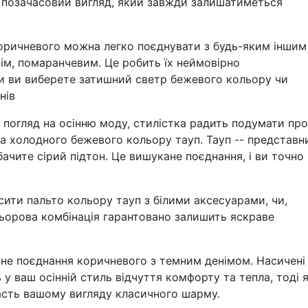
и позачасовий вигляд, який завжди залишатиметься
 коричневого можна легко поєднувати з будь-яким іншим
ім, помаранчевим. Це робить їх неймовірно
чи ви виберете затишний светр бежевого кольору чи
нів
 погляд на осінню моду, стилістка радить подумати про
а холодного бежевого кольору тауп. Тауп -- представн
бачите сірий підтон. Це вишукане поєднання, і ви точно
сити пальто кольору тауп з білими аксесуарами, чи,
ольорова комбінація гарантовано залишить яскраве
тне поєднання коричневого з темним денімом. Насичені
 у ваш осінній стиль відчуття комфорту та тепла, тоді 
дасть вашому вигляду класичного шарму.