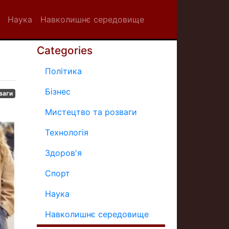
Наука
Навколишнє середовище
Categories
Політика
Бізнес
ваги
Мистецтво та розваги
Технологія
Здоров'я
Спорт
Наука
Навколишнє середовище