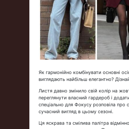
Як гармонійно комбінувати основні осі
виглядають найбільш елегантно? Дізнай
Листя давно змінило свій колір на жов
переглянути власний гардероб і додат
спеціально для Фокусу розповіла про с
сучасний вигляд в цьому сезоні.
Ця яскрава та смілива палітра відмінно