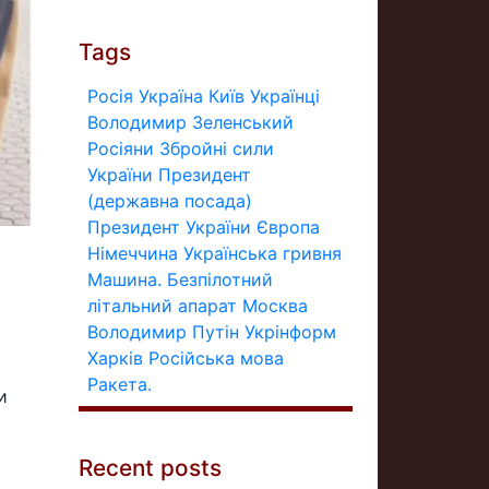
Tags
Росія
Україна
Київ
Українці
Володимир Зеленський
Росіяни
Збройні сили
України
Президент
(державна посада)
Президент України
Європа
Німеччина
Українська гривня
Машина.
Безпілотний
літальний апарат
Москва
Володимир Путін
Укрінформ
Харків
Російська мова
Ракета.
и
Recent posts