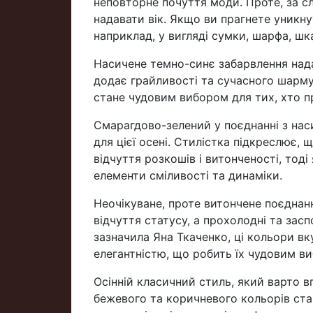
неповторне почуття моди. Проте, за сл
надавати вік. Якщо ви прагнете уникн
наприклад, у вигляді сумки, шарфа, ш
Насичене темно-синє забарвлення нада
додає грайливості та сучасного шарму.
стане чудовим вибором для тих, хто пр
Смарагдово-зелений у поєднанні з на
для цієї осені. Стилістка підкреслює,
відчуття розкошів і витонченості, тоді
елементи сміливості та динаміки.
Неочікуване, проте витончене поєднанн
відчуття статусу, а прохолодні та засп
зазначила Яна Ткаченко, ці кольори вк
елегантністю, що робить їх чудовим ви
Осінній класичний стиль, який варто в
бежевого та коричневого кольорів ста