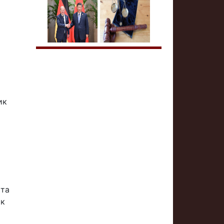
ик
 та
як