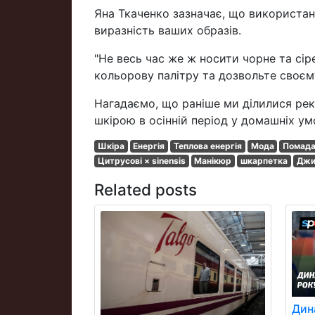
Яна Ткаченко зазначає, що використанн
виразність ваших образів.
"Не весь час же ж носити чорне та сір
кольорову палітру та дозвольте своєм
Нагадаємо, що раніше ми ділилися ре
шкірою в осінній період у домашніх ум
Шкіра
Енергія
Теплова енергія
Мода
Помада
Цитрусові × sinensis
Манікюр
шкарпетка
Джи
Related posts
Дин