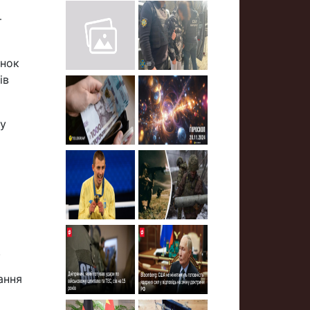
—
інок
ів
ру
.
ання