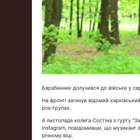
Барабанник долучився до війська у сер
На фронті загинув відомий харківськи
рок-групах.
4 листопада колега Состіна з гурту "
Instagram, повідомивши, що музикант 
річному віці.