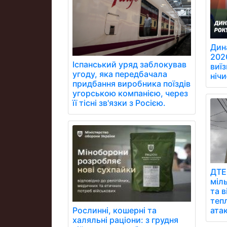
Дин
202
Іспанський уряд заблокував
виїз
угоду, яка передбачала
ніч
придбання виробника поїздів
угорською компанією, через
її тісні зв'язки з Росією.
ДТЕ
міл
та 
теп
атак
Рослинні, кошерні та
халяльні раціони: з грудня