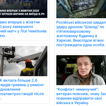
амо вперше з жовтня
Російські військові завда
0 року завершило
удару дроном "Шахед" по
ний матч у Лізі Чемпіонів
п'ятиповерховому
иєю.
житловому будинку в
Харкові. Внаслідок атаки
постраждала одна особа.
К вклала більше 2,6
ьярдів гривень у ремонт
відновлення
"Конфлікт неминучий":
лоелектростанцій після
ветеран пояснив, чому За
.
повинен відправити свої
війська в Україну.