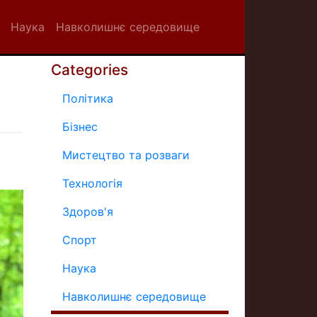
Наука
Навколишнє середовище
Categories
Політика
Бізнес
Мистецтво та розваги
Технологія
Здоров'я
Спорт
Наука
Навколишнє середовище