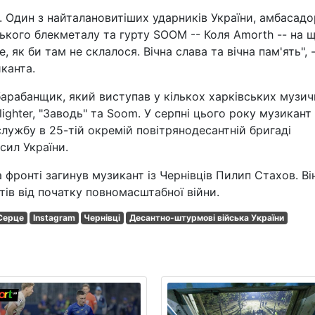
. Один з найталановитіших ударників України, амбасадо
ського блекметалу та гурту SOOM -- Коля Amorth -- на щ
як би там не склалося. Вічна слава та вічна пам'ять", 
канта.
барабанщик, який виступав у кількох харківських музи
lighter, "Заводь" та Soom. У серпні цього року музикант
службу в 25-тій окремій повітрянодесантній бригаді
сил України.
 фронті загинув музикант із Чернівців Пилип Стахов. Ві
тів від початку повномасштабної війни.
Серце
Instagram
Чернівці
Десантно-штурмові війська України