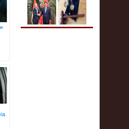
ли
хід