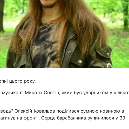
пні цього року.
й музикант Микола Состін, який був ударником у кілько
Заводь" Олексій Ковальов поділився сумною новиною в
загинув на фронті. Серце барабанника зупинилося у 39-