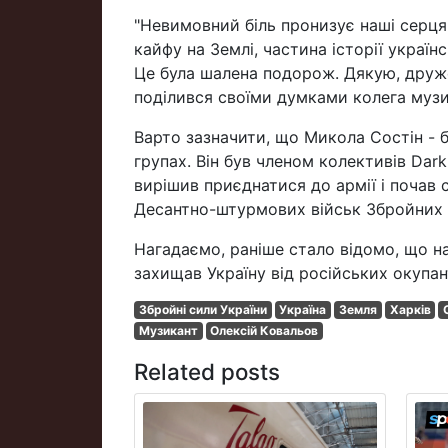
"Невимовний біль пронизує наші серця
кайфу на Землі, частина історії україн
Це була шалена подорож. Дякую, друже, 
поділився своїми думками колега музи
Варто зазначити, що Микола Состін - 
групах. Він був членом колективів Dark
вирішив приєднатися до армії і почав 
Десантно-штурмових військ Збройних 
Нагадаємо, раніше стало відомо, що на
захищав Україну від російських окупан
Збройні сили України
Україна
Земля
Харків
Музикант
Олексій Ковальов
Related posts