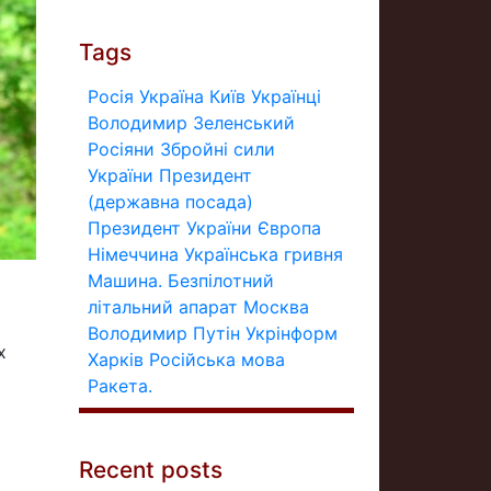
Tags
Росія
Україна
Київ
Українці
Володимир Зеленський
Росіяни
Збройні сили
України
Президент
(державна посада)
Президент України
Європа
Німеччина
Українська гривня
Машина.
Безпілотний
літальний апарат
Москва
Володимир Путін
Укрінформ
х
Харків
Російська мова
Ракета.
Recent posts