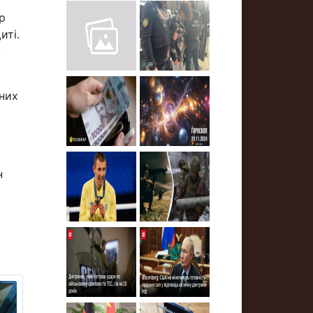
р
иті.
-
чних
н