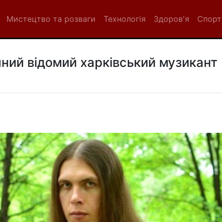
Мистецтво та розваги
Технологія
Здоров'я
Спорт
чний відомий харківський музикант