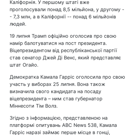
Каліфорнія. У першому штаті вже
проголосували понад 8,5 мільйона, у другому -
- 7,3 млн, а в Каліфорнії -- понад 6 мільйонів
людей.
19 липня Трамп офіційно оголосив про свою
намір балотуватися на пост президента.
Віцепрезидентом від республіканської партії
став сенатор Джей Ді Венс, який представляє
штат Огайо.
Демократка Камала Гарріс оголосила про свою
участь у виборах 25 липня. Вона також
визначила свого кандидата на посаду
віцепрезидента – ним став губернатор
Міннесоти Тім Волз.
Згідно з інформацією, представленою на
платформі опитувань ABC News 538, Камала
Гарріс наразі займає перше місце в гонці,