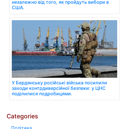
незалежно від того, як пройдуть вибори в
США.
У Бердянську російські війська посилили
заходи контрдиверсійної безпеки: у ЦНС
поділилися подробицями.
Categories
Політика