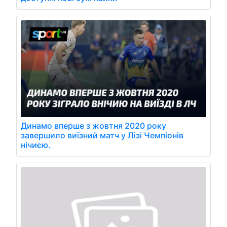
Динамо вперше з жовтня 2020 року
завершило виїзний матч у Лізі Чемпіонів
нічиєю.