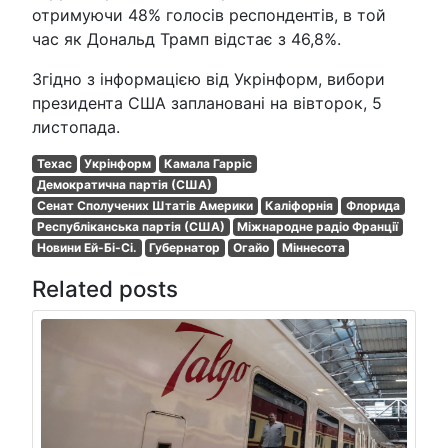
отримуючи 48% голосів респондентів, в той
час як Дональд Трамп відстає з 46,8%.
Згідно з інформацією від Укрінформ, вибори
президента США заплановані на вівторок, 5
листопада.
Техас
Укрінформ
Камала Гарріс
Демократична партія (США)
Сенат Сполучених Штатів Америки
Каліфорнія
Флорида
Республіканська партія (США)
Міжнародне радіо Франції
Новини Ей-Бі-Сі.
Губернатор
Огайо
Міннесота
Related posts