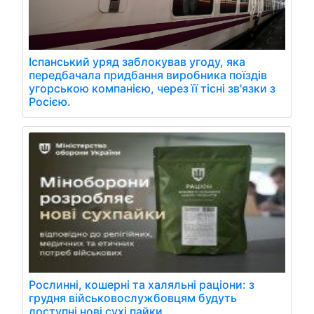
Іспанський уряд заблокував угоду, яка
передбачала придбання виробника поїздів
угорською компанією, через її тісні зв'язки з
Росією.
Рослинні, кошерні та халяльні раціони: з
грудня військовослужбовцям будуть
доступні нові сухі пайки