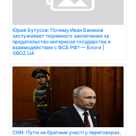
Юрий Бутусов: Почему Иван Баканов
заслуживает тюремного заключения за
предательство интересов государства и
взаимодействие с ФСБ РФ? — Блоги |
OBOZ.UA
CNN: Путін не братиме участі у переговорах,