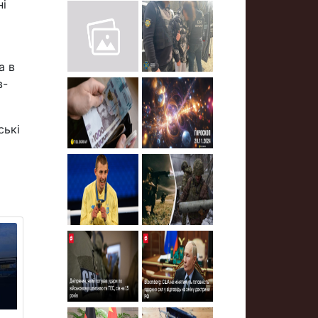
ні
а в
в-
ські