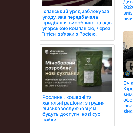
Дин
202
Іспанський уряд заблокував
виїз
угоду, яка передбачала
ніч
придбання виробника поїздів
угорською компанією, через
її тісні зв'язки з Росією.
Очі
Кір
вим
Рослинні, кошерні та
офо
халяльні раціони: з грудня
інва
військовослужбовцям
вій
будуть доступні нові сухі
пайки