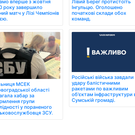
амо вперше з жовтня
Лівий Берег протистоїть
0 року завершило
Інгульцю. Оголошено
ний матч у Лізі Чемпіонів
початкові склади обох
иєю.
команд.
Російські війська завдали
удару балістичними
льниця МСЕК
ракетами по важливим
овоградської області
об'єктам інфраструктури 
агала хабар за
Сумській громаді.
рмлення групи
лідності у пораненого
ськовослужбовця ЗСУ.