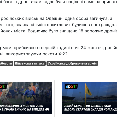
багато дронів-камікадзе були націлені саме на приват
у російських військ на Одещині одна особа загинула, а
м того, значна кількість житлових будинків постраждал
онах міста. Водночас було знищено 18 ворожих дроні
рмом, приблизно о першій годині ночі 24 жовтня, росій
ні, використовуючи ракети Х-22.
область
Військова тактика
Українська добровольча армія