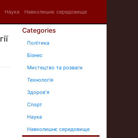
Наука
Навколишнє середовище
Categories
ії
Політика
Бізнес
Мистецтво та розваги
Технологія
Здоров'я
Спорт
Наука
Навколишнє середовище