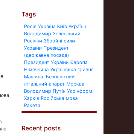
Tags
Росія
Україна
Київ
Українці
Володимир Зеленський
Росіяни
Збройні сили
України
Президент
(державна посада)
Президент України
Європа
Німеччина
Українська гривня
ня
Машина.
Безпілотний
літальний апарат
Москва
Володимир Путін
Укрінформ
лова
Харків
Російська мова
Ракета.
є
Recent posts
але