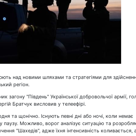
цюють над новими шляхами та стратегіями для здійснен
ький регіон.
ик загону "Південь" Української добровольчої армії, го
ргій Братчук висловив у телеефірі.
дня та щонічно. Існують певні дні або ночі, коли немає
у паузу. Можливо, ворог аналізує ситуацію та розробля
ення "Шахедів", адже їхня інтенсивність коливається, 