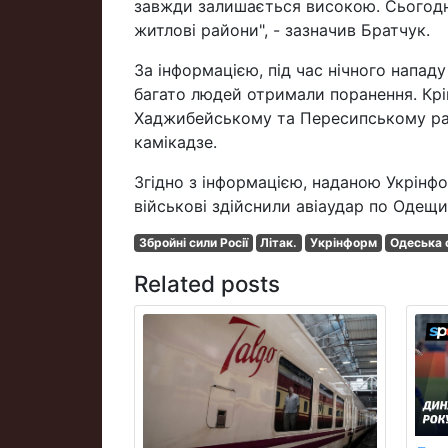
завжди залишається високою. Сьогодні 
житлові райони", - зазначив Братчук.
За інформацією, під час нічного напад
багато людей отримали поранення. Крі
Хаджибейському та Пересипському рай
камікадзе.
Згідно з інформацією, наданою Укрінфо
військові здійснили авіаудар по Одещи
Збройні сили Росії
Літак.
Укрінформ
Одеська 
Related posts