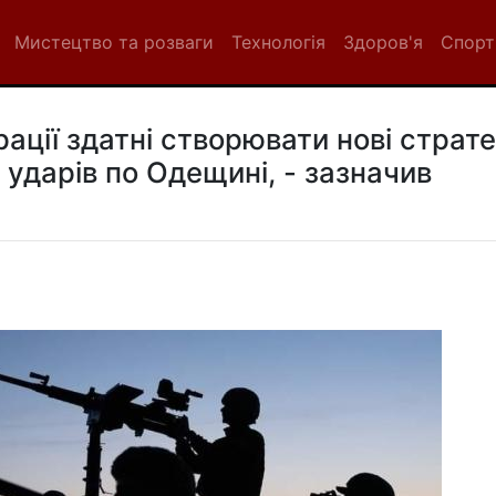
Мистецтво та розваги
Технологія
Здоров'я
Спорт
ації здатні створювати нові стратег
 ударів по Одещині, - зазначив