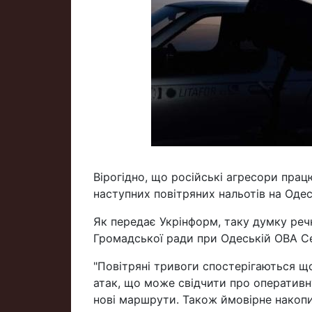
Вірогідно, що російські агресори пра
наступних повітряних нальотів на Одес
Як передає Укрінформ, таку думку речн
Громадської ради при Одеській ОВА Се
"Повітряні тривоги спостерігаються що
атак, що може свідчити про оперативн
нові маршрути. Також ймовірне накопич