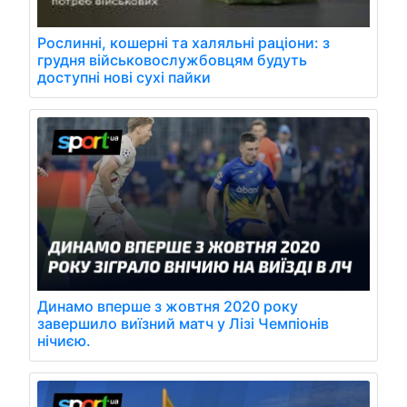
Рослинні, кошерні та халяльні раціони: з
грудня військовослужбовцям будуть
доступні нові сухі пайки
Динамо вперше з жовтня 2020 року
завершило виїзний матч у Лізі Чемпіонів
нічиєю.