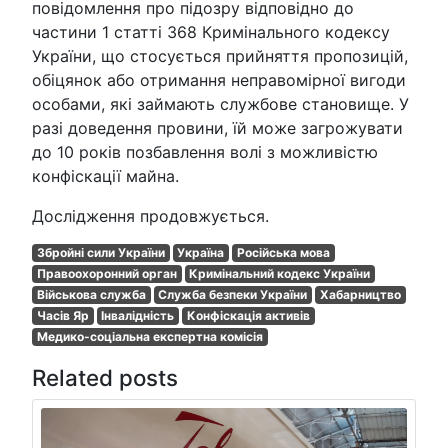
повідомлення про підозру відповідно до
частини 1 статті 368 Кримінального кодексу
України, що стосується прийняття пропозицій,
обіцянок або отримання неправомірної вигоди
особами, які займають службове становище. У
разі доведення провини, їй може загрожувати
до 10 років позбавлення волі з можливістю
конфіскації майна.
Дослідження продовжується.
Збройні сили України
Україна
Російська мова
Правоохоронний орган
Кримінальний кодекс України
Військова служба
Служба безпеки України
Хабарництво
Часів Яр
Інвалідність
Конфіскація активів
Медико-соціальна експертна комісія
Related posts