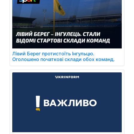
Лівий Берег протистоїть Інгульцю.
Оголошено початкові склади обох команд.