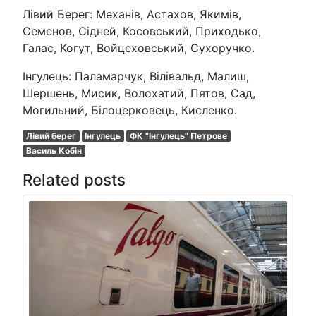
Лівий Берег: Механів, Астахов, Якимів,
Семенов, Сідней, Косовський, Приходько,
Галас, Когут, Войцеховський, Сухоручко.
Інгулець: Паламарчук, Вілівальд, Малиш,
Шершень, Мисик, Волохатий, Пятов, Сад,
Могильний, Білоцерковець, Кисленко.
Лівий берег
Інгулець
ФК "Інгулець" Петрове
Василь Кобін
Related posts