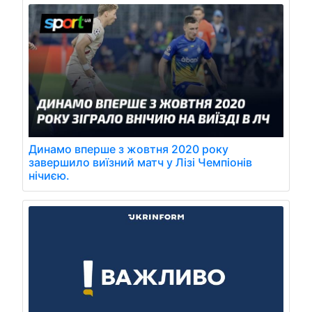
Динамо вперше з жовтня 2020 року
завершило виїзний матч у Лізі Чемпіонів
нічиєю.