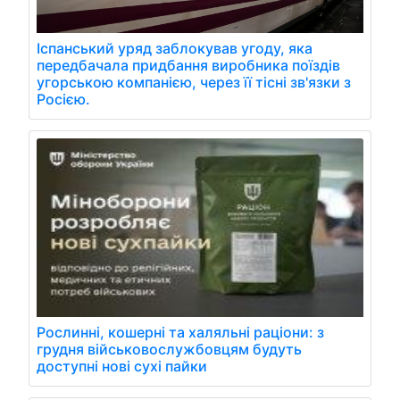
Іспанський уряд заблокував угоду, яка
передбачала придбання виробника поїздів
угорською компанією, через її тісні зв'язки з
Росією.
Рослинні, кошерні та халяльні раціони: з
грудня військовослужбовцям будуть
доступні нові сухі пайки