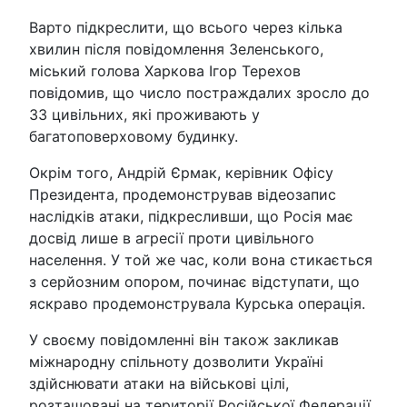
Варто підкреслити, що всього через кілька
хвилин після повідомлення Зеленського,
міський голова Харкова Ігор Терехов
повідомив, що число постраждалих зросло до
33 цивільних, які проживають у
багатоповерховому будинку.
Окрім того, Андрій Єрмак, керівник Офісу
Президента, продемонстрував відеозапис
наслідків атаки, підкресливши, що Росія має
досвід лише в агресії проти цивільного
населення. У той же час, коли вона стикається
з серйозним опором, починає відступати, що
яскраво продемонструвала Курська операція.
У своєму повідомленні він також закликав
міжнародну спільноту дозволити Україні
здійснювати атаки на військові цілі,
розташовані на території Російської Федерації.