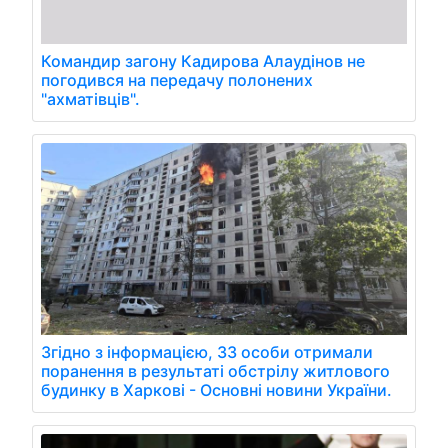
Командир загону Кадирова Алаудінов не
погодився на передачу полонених
"ахматівців".
Згідно з інформацією, 33 особи отримали
поранення в результаті обстрілу житлового
будинку в Харкові - Основні новини України.