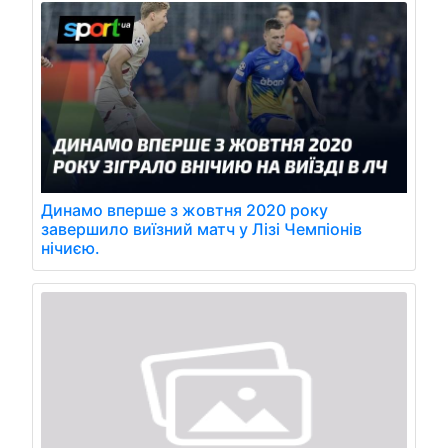
Динамо вперше з жовтня 2020 року
завершило виїзний матч у Лізі Чемпіонів
нічиєю.