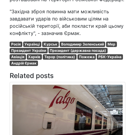
"Західна зброя повинна мати можливість
завдавати ударів по військовим цілям на
російській території, аби покласти край цьому
конфлікту", - зазначив Єрмак.
Росія
Українці
Курськ
Володимир Зеленський
Мер
Президент України
Президент (державна посада)
Авіація
Харків
Терор (політика)
Пожежа
РБК-Україна
Андрій Єрмак
Related posts