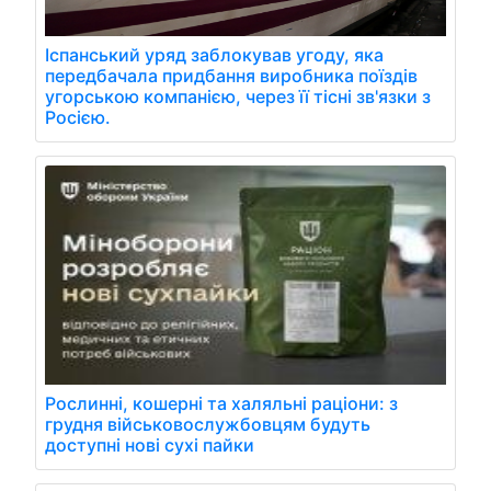
Іспанський уряд заблокував угоду, яка
передбачала придбання виробника поїздів
угорською компанією, через її тісні зв'язки з
Росією.
Рослинні, кошерні та халяльні раціони: з
грудня військовослужбовцям будуть
доступні нові сухі пайки