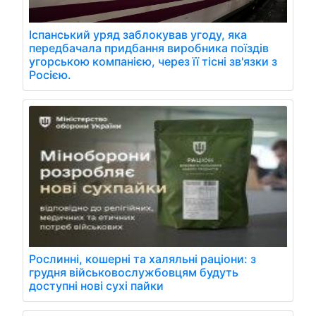
Іспанський уряд заблокував угоду, яка
передбачала придбання виробника поїздів
угорською компанією, через її тісні зв'язки з
Росією.
Рослинні, кошерні та халяльні раціони: з
грудня військовослужбовцям будуть
доступні нові сухі пайки