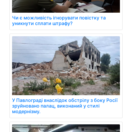
Чи є можливість ігнорувати повістку та
уникнути сплати штрафу?
У Павлограді внаслідок обстрілу з боку Росії
зруйновано палац, виконаний у стилі
модернізму.