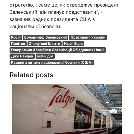
стратегію, і саме це, як стверджує президент
Зеленський, він планує представити", -
зазначив радник президента США з
національної безпеки.
Росія
Володимир Зеленський
Президент України
Політик
Сполучені Штати
Нью-Йорк
Генеральна Асамблея Організації Об'єднаних Націй
Джо Байден
Білий дім
Радник з питань національної безпеки (США)
Related posts