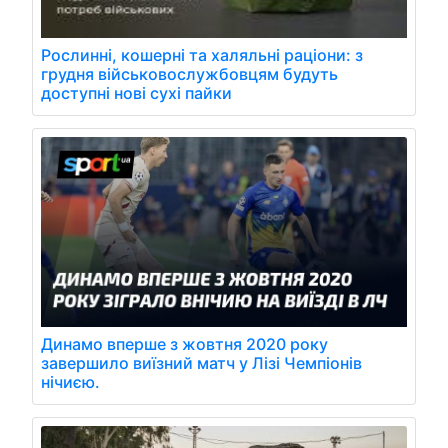
Рослинні, кошерні та халяльні раціони: з
грудня військовослужбовцям будуть
доступні нові сухі пайки
Динамо вперше з жовтня 2020 року
завершило виїзний матч у Лізі Чемпіонів
нічиєю.