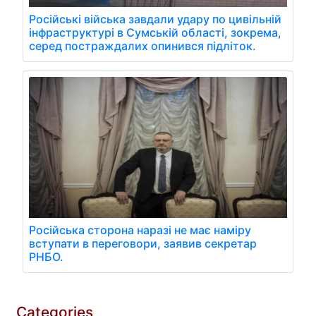
Російські війська завдали удару по цивільній
інфраструктурі в Сумській області, зокрема,
серед постраждалих опинився підліток.
Російська сторона наразі не має наміру
вступати в переговори, заявив секретар
РНБО.
Categories