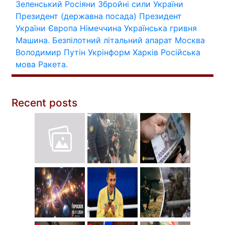
Зеленський
Росіяни
Збройні сили України
Президент (державна посада)
Президент
України
Європа
Німеччина
Українська гривня
Машина.
Безпілотний літальний апарат
Москва
Володимир Путін
Укрінформ
Харків
Російська
мова
Ракета.
Recent posts