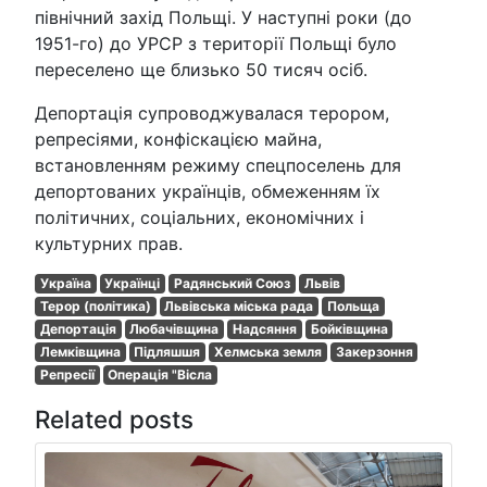
північний захід Польщі. У наступні роки (до
1951-го) до УРСР з території Польщі було
переселено ще близько 50 тисяч осіб.
Депортація супроводжувалася терором,
репресіями, конфіскацією майна,
встановленням режиму спецпоселень для
депортованих українців, обмеженням їх
політичних, соціальних, економічних і
культурних прав.
Україна
Українці
Радянський Союз
Львів
Терор (політика)
Львівська міська рада
Польща
Депортація
Любачівщина
Надсяння
Бойківщина
Лемківщина
Підляшшя
Хелмська земля
Закерзоння
Репресії
Операція "Вісла
Related posts