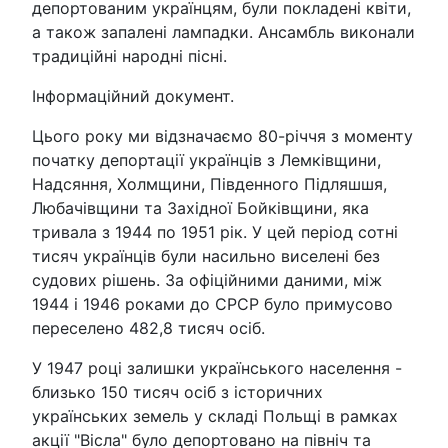
депортованим українцям, були покладені квіти,
а також запалені лампадки. Ансамбль виконали
традиційні народні пісні.
Інформаційний документ.
Цього року ми відзначаємо 80-річчя з моменту
початку депортації українців з Лемківщини,
Надсяння, Холмщини, Південного Підляшшя,
Любачівщини та Західної Бойківщини, яка
тривала з 1944 по 1951 рік. У цей період сотні
тисяч українців були насильно виселені без
судових рішень. За офіційними даними, між
1944 і 1946 роками до СРСР було примусово
переселено 482,8 тисяч осіб.
У 1947 році залишки українського населення -
близько 150 тисяч осіб з історичних
українських земель у складі Польщі в рамках
акції "Вісла" було депортовано на північ та