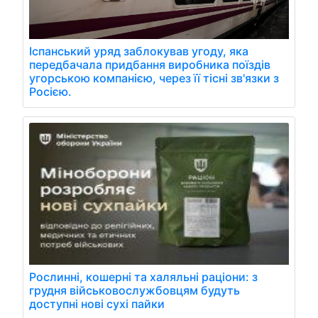
Іспанський уряд заблокував угоду, яка
передбачала придбання виробника поїздів
угорською компанією, через її тісні зв'язки з
Росією.
Рослинні, кошерні та халяльні раціони: з
грудня військовослужбовцям будуть
доступні нові сухі пайки