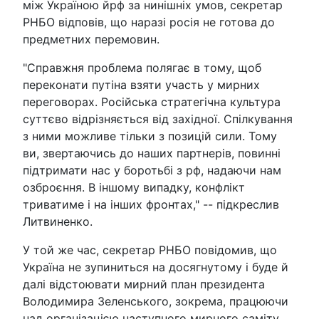
між Україною йрф за нинішніх умов, секретар
РНБО відповів, що наразі росія не готова до
предметних перемовин.
"Справжня проблема полягає в тому, щоб
переконати путіна взяти участь у мирних
переговорах. Російська стратегічна культура
суттєво відрізняється від західної. Спілкування
з ними можливе тільки з позицій сили. Тому
ви, звертаючись до наших партнерів, повинні
підтримати нас у боротьбі з рф, надаючи нам
озброєння. В іншому випадку, конфлікт
триватиме і на інших фронтах," -- підкреслив
Литвиненко.
У той же час, секретар РНБО повідомив, що
Україна не зупиниться на досягнутому і буде й
далі відстоювати мирний план президента
Володимира Зеленського, зокрема, працюючи
над організацією наступного мирного саміту.