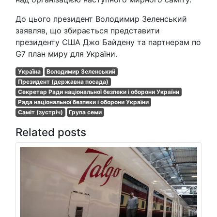
До цього президент Володимир Зеленський
заявляв, що збирається представити
президенту США Джо Байдену та партнерам по
G7 план миру для України.
Україна
Володимир Зеленський
Президент (державна посада)
Секретар Ради національної безпеки і оборони України
Рада національної безпеки і оборони України
Саміт (зустріч)
Група семи
Related posts