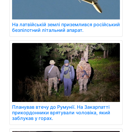
На латвійській землі приземлився російський
безпілотний літальний апарат.
Планував втечу до Румунії. На Закарпатті
прикордонники врятували чоловіка, який
заблукав у горах.