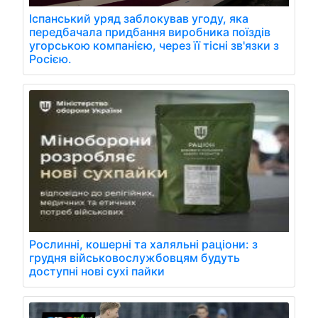
Іспанський уряд заблокував угоду, яка
передбачала придбання виробника поїздів
угорською компанією, через її тісні зв'язки з
Росією.
Рослинні, кошерні та халяльні раціони: з
грудня військовослужбовцям будуть
доступні нові сухі пайки