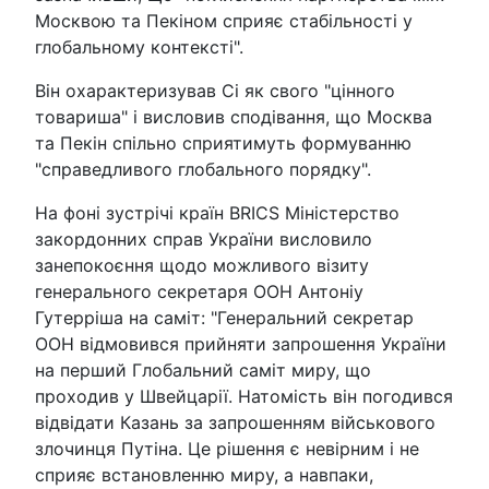
Москвою та Пекіном сприяє стабільності у
глобальному контексті".
Він охарактеризував Сі як свого "цінного
товариша" і висловив сподівання, що Москва
та Пекін спільно сприятимуть формуванню
"справедливого глобального порядку".
На фоні зустрічі країн BRICS Міністерство
закордонних справ України висловило
занепокоєння щодо можливого візиту
генерального секретаря ООН Антоніу
Гутерріша на саміт: "Генеральний секретар
ООН відмовився прийняти запрошення України
на перший Глобальний саміт миру, що
проходив у Швейцарії. Натомість він погодився
відвідати Казань за запрошенням військового
злочинця Путіна. Це рішення є невірним і не
сприяє встановленню миру, а навпаки,