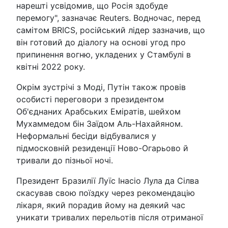
нарешті усвідомив, що Росія здобуде
перемогу", зазначає Reuters. Водночас, перед
самітом BRICS, російський лідер зазначив, що
він готовий до діалогу на основі угод про
припинення вогню, укладених у Стамбулі в
квітні 2022 року.
Окрім зустрічі з Моді, Путін також провів
особисті переговори з президентом
Об'єднаних Арабських Еміратів, шейхом
Мухаммедом бін Заїдом Аль-Нахайяном.
Неформальні бесіди відбувалися у
підмосковній резиденції Ново-Огарьово й
тривали до пізньої ночі.
Президент Бразилії Луїс Інасіо Лула да Сілва
скасував свою поїздку через рекомендацію
лікаря, який порадив йому на деякий час
уникати тривалих перельотів після отриманої