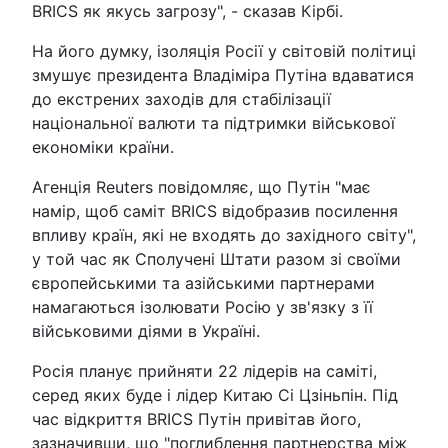
BRICS як якусь загрозу", - сказав Кірбі.
На його думку, ізоляція Росії у світовій політиці
змушує президента Владіміра Путіна вдаватися
до екстрених заходів для стабілізації
національної валюти та підтримки військової
економіки країни.
Агенція Reuters повідомляє, що Путін "має
намір, щоб саміт BRICS відобразив посилення
впливу країн, які не входять до західного світу",
у той час як Сполучені Штати разом зі своїми
європейськими та азійськими партнерами
намагаються ізолювати Росію у зв'язку з її
військовими діями в Україні.
Росія планує прийняти 22 лідерів на саміті,
серед яких буде і лідер Китаю Сі Цзіньпін. Під
час відкриття BRICS Путін привітав його,
зазначивши, що "поглиблення партнерства між