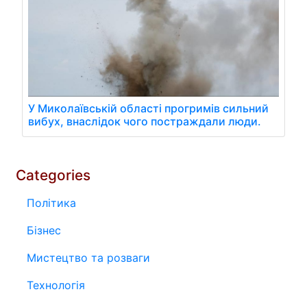
У Миколаївській області прогримів сильний
вибух, внаслідок чого постраждали люди.
Categories
Політика
Бізнес
Мистецтво та розваги
Технологія