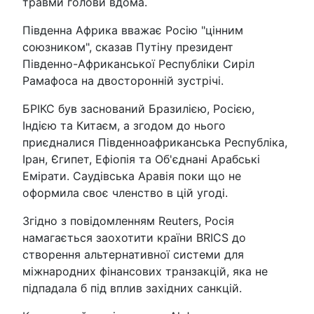
травми голови вдома.
Південна Африка вважає Росію "цінним
союзником", сказав Путіну президент
Південно-Африканської Республіки Сиріл
Рамафоса на двосторонній зустрічі.
БРІКС був заснований Бразилією, Росією,
Індією та Китаєм, а згодом до нього
приєдналися Південноафриканська Республіка,
Іран, Єгипет, Ефіопія та Об'єднані Арабські
Емірати. Саудівська Аравія поки що не
оформила своє членство в цій угоді.
Згідно з повідомленням Reuters, Росія
намагається заохотити країни BRICS до
створення альтернативної системи для
міжнародних фінансових транзакцій, яка не
підпадала б під вплив західних санкцій.