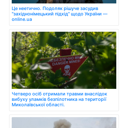
Це неетично. Подоляк рішуче засудив
"західнонімецький підхід" щодо України —
online.ua
Четверо осіб отримали травми внаслідок
вибуху уламків безпілотника на території
Миколаївської області.