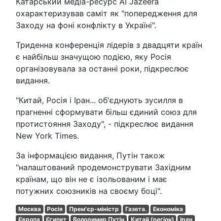
Катарський медіа-ресурс Al Jazeera
охарактеризував саміт як "попередження для
Заходу на фоні конфлікту в Україні".
Триденна конференція лідерів з двадцяти країн
є найбільш значущою подією, яку Росія
організовувала за останні роки, підкреслює
видання.
"Китай, Росія і Іран... об'єднують зусилля в
прагненні сформувати більш єдиний союз для
протистояння Заходу", - підкреслює видання
New York Times.
За інформацією видання, Путін також
"налаштований продемонструвати Західним
країнам, що він не є ізольованим і має
потужних союзників на своєму боці".
Москва
Росія
Прем'єр-міністр
Газета.
Економіка
Європа
Єгипет
Володимир Путін
Китай (регіон)
Іран