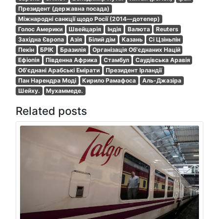
Президент (державна посада)
Міжнародні санкції щодо Росії (2014—дотепер)
Голос Америки
Швейцарія
Індія
Валюта
Reuters
Західна Європа
Азія
Білий дім
Казань
Сі Цзіньпін
Пекін
БРІК
Бразилія
Організація Об'єднаних Націй
Ефіопія
Південна Африка
Стамбул
Саудівська Аравія
Об'єднані Арабські Емірати
Президент Ірландії
Пан Нарендра Моді
Кирило Рамафоса
Аль-Джазіра
Шейху.
Мухаммеде.
Related posts