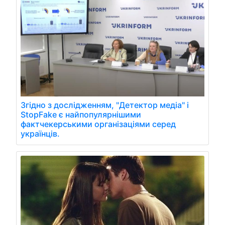
Згідно з дослідженням, "Детектор медіа" і
StopFake є найпопулярнішими
фактчекерськими організаціями серед
українців.