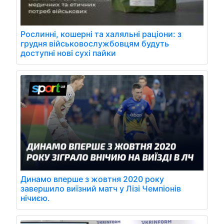
Рослинні, кошерні та халяльні раціони: з
грудня військовослужбовцям будуть
доступні нові сухі пайки
Динамо вперше з жовтня 2020 року
завершило виїзний матч у Лізі Чемпіонів
нічиєю.