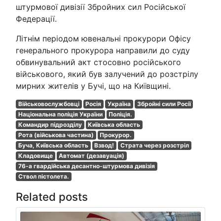
штурмової дивізії Збройних сил Російської
Федерації.
Літнім періодом ювенальні прокурори Офісу
генерального прокурора направили до суду
обвинувальний акт стосовно російського
військового, який був залучений до розстрілу
мирних жителів у Бучі, що на Київщині.
Військовослужбовці
Росія
Україна
Збройні сили Росії
Національна поліція України
Поліція.
Командир підрозділу
Київська область
Рота (військова частина)
Прокурор.
Буча, Київська область
Взвод!
Страта через розстріл
Кладовище
Автомат (дезавуація)
76-а гвардійська десантно-штурмова дивізія
Ствол пістолета.
Related posts