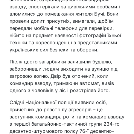
взводу, спостерігали за цивільними особами і
вломилися до помешкання жителя Бучі. Вони
провели допит присутніх, вимагали, щоб їм
передали мобільні телефони для перевірки,
нібито на предмет наявності фотографій їхньої
техніки та кореспонденції з представниками
українських сил безпеки та оборони.
Після цього загарбники залишили будівлю,
заборонивши людям виходити на вулицю під
загрозою вогню. Двір був оточений, коли
командир взводу, тримаючи автомат, вивів
одного з чоловіків у ліс і розстріляв його.
Слідчі Національної поліції виявили осіб,
причетних до розстрілу агресорів – це
заступник командира роти та командир взводу
з першої батальйонно-тактичної групи 234-го
десантно-штурмового полку 76-ї десантно-