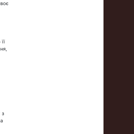
своє
її
ня,
 з
на