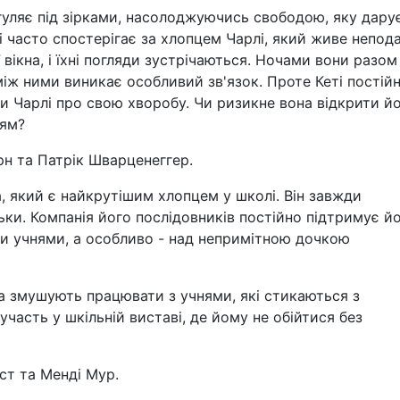
а гуляє під зірками, насолоджуючись свободою, яку дару
і часто спостерігає за хлопцем Чарлі, який живе непода
ї вікна, і їхні погляди зустрічаються. Ночами вони разом
 між ними виникає особливий зв'язок. Проте Кеті постій
ти Чарлі про свою хворобу. Чи ризикне вона відкрити й
тям?
рн та Патрік Шварценеггер.
, який є найкрутішим хлопцем у школі. Він завжди
льки. Компанія його послідовників постійно підтримує й
ими учнями, а особливо - над непримітною дочкою
на змушують працювати з учнями, які стикаються з
участь у шкільній виставі, де йому не обійтися без
ст та Менді Мур.