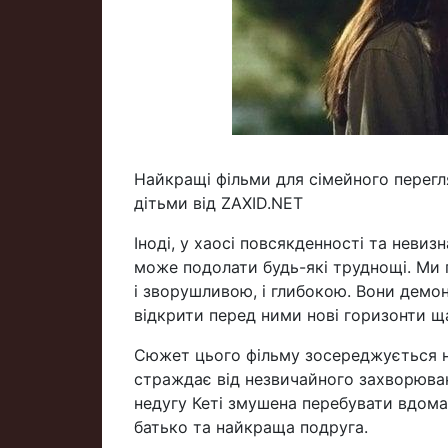
Найкращі фільми для сімейного перегля
дітьми від ZAXID.NET
Іноді, у хаосі повсякденності та невиз
може подолати будь-які труднощі. Ми п
і зворушливою, і глибокою. Вони демон
відкрити перед ними нові горизонти щ
Сюжет цього фільму зосереджується на
страждає від незвичайного захворюван
недугу Кеті змушена перебувати вдома,
батько та найкраща подруга.