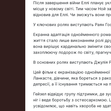
Після завершення війни Еллі планує у
місце у новому світі. Тим часом Ной 
відновив для Еллі. Чи зможуть вони п
У ключових ролях виступають Раян Гос
Екранна адаптація однойменного роману
життя стало лише виконанням ролі дру
вона вирішує кардинально змінити сво
захоплюючу подорож по світу, прагнучи
В основних ролях виступають Джулія Р
Цей фільм є екранізацією однойменної 
Ланкасте, дівчини, яка бореться з рак
депресії, а її існування тримається н
Гейзел відвідує групу підтримки, де зу
ніг і веде боротьбу з остеосаркомою. 
усвідомлює, що навіть хвороба не здатн