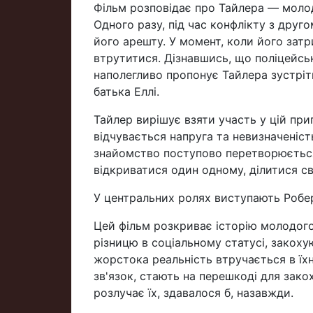
Фільм розповідає про Тайлера — молод
Одного разу, під час конфлікту з друг
його арешту. У момент, коли його затри
втрутитися. Дізнавшись, що поліцейськи
наполегливо пропонує Тайлера зустріт
батька Еллі.
Тайлер вирішує взяти участь у цій пригод
відчувається напруга та невизначеніст
знайомство поступово перетворюється 
відкриватися один одному, ділитися с
У центральних ролях виступають Роберт
Цей фільм розкриває історію молодого ч
різницю в соціальному статусі, закоху
жорстока реальність втручається в їхні
зв'язок, стають на перешкоді для зако
розлучає їх, здавалося б, назавжди.