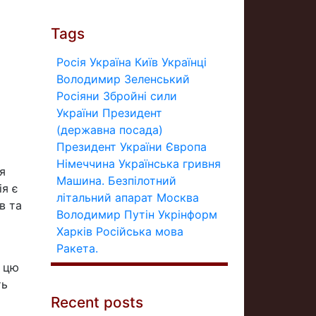
Tags
Росія
Україна
Київ
Українці
Володимир Зеленський
Росіяни
Збройні сили
України
Президент
(державна посада)
Президент України
Європа
Німеччина
Українська гривня
я
Машина.
Безпілотний
ія є
літальний апарат
Москва
в та
Володимир Путін
Укрінформ
Харків
Російська мова
Ракета.
з цю
ть
Recent posts