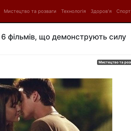
Мистецтво та розваги
Технологія
Здоров'я
Спорт
 6 фільмів, що демонструють силу
Мистецтво та роз