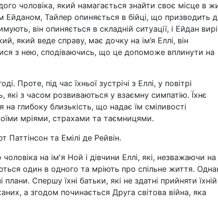
ого чоловіка, який намагається знайти своє місце в жи
ом Ейданом, Тайлер опиняється в бійці, що призводить 
мують, він опиняється в складній ситуації, і Ейдан вир
й, який веде справу, має дочку на ім’я Еллі, він
ися з нею, сподіваючись, що це допоможе вплинути на
і. Проте, під час їхньої зустрічі з Еллі, у повітрі
ь, які з часом розвиваються у взаємну симпатію. Їхнє
на глибоку близькість, що надає їм сміливості
воїми мріями, страхами та таємницями.
 Паттінсон та Емілі де Рейвін.
оловіка на ім'я Ной і дівчини Еллі, які, незважаючи на
ються один в одного та мріють про спільне життя. Одна
 плани. Спершу їхні батьки, які не здатні прийняти їхній
ханих, а згодом починається Друга світова війна, яка