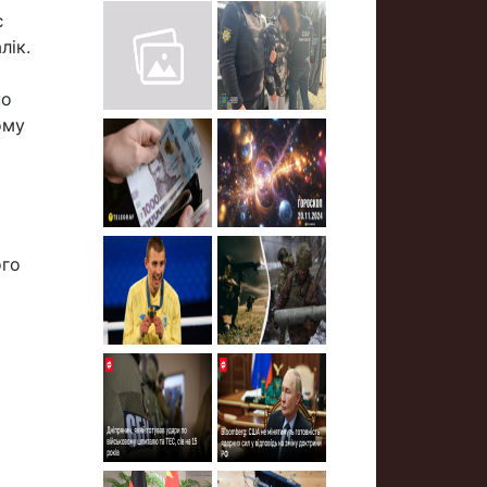
є
лік.
но
ому
ого