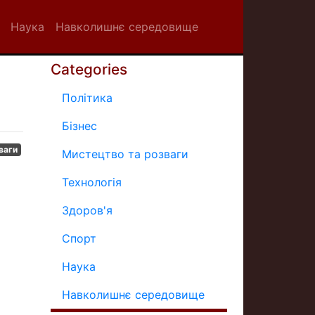
Наука
Навколишнє середовище
Categories
Політика
Бізнес
ваги
Мистецтво та розваги
Технологія
Здоров'я
Спорт
Наука
Навколишнє середовище