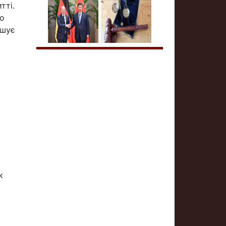
тті.
до
ішує
к