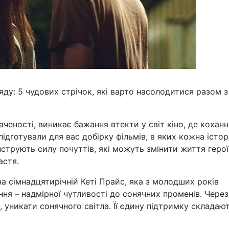
ду: 5 чудових стрічок, які варто насолодитися разом з
наченості, виникає бажання втекти у світ кіно, де коханн
ідготували для вас добірку фільмів, в яких кожна істор
струють силу почуттів, які можуть змінити життя герої
астя.
 сімнадцятирічній Кеті Прайс, яка з молодших років
ня – надмірної чутливості до сонячних променів. Чере
 уникати сонячного світла. Її єдину підтримку складаю