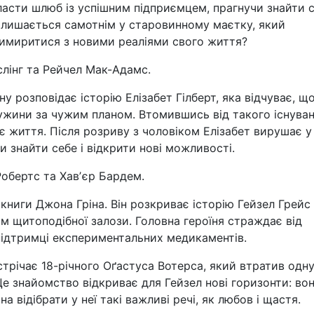
класти шлюб із успішним підприємцем, прагнучи знайти 
залишається самотнім у старовинному маєтку, який
римиритися з новими реаліями свого життя?
лінг та Рейчел Мак-Адамс.
 розповідає історію Елізабет Гілберт, яка відчуває, що 
жини за чужим планом. Втомившись від такого існуван
є життя. Після розриву з чоловіком Елізабет вирушає у
 знайти себе і відкрити нові можливості.
обертс та Хавʼєр Бардем.
книги Джона Гріна. Він розкриває історію Гейзел Грейс
ом щитоподібної залози. Головна героїня страждає від
а підтримці експериментальних медикаментів.
стрічає 18-річного Оґастуса Вотерса, який втратив одну
Це знайомство відкриває для Гейзел нові горизонти: во
а відібрати у неї такі важливі речі, як любов і щастя.