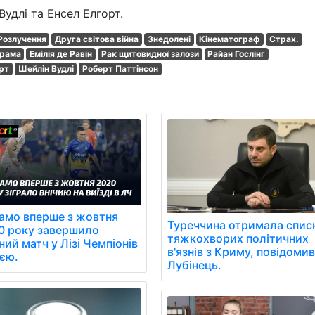
удлі та Енсел Елгорт.
Розлучення
Друга світова війна
Знедолені
Кінематограф
Страх.
драма
Емілія де Равін
Рак щитовидної залози
Райан Гослінг
рт
Шейлін Вудлі
Роберт Паттінсон
амо вперше з жовтня
Туреччина отримала спис
0 року завершило
тяжкохворих політичних
ний матч у Лізі Чемпіонів
в'язнів з Криму, повідоми
иєю.
Лубінець.