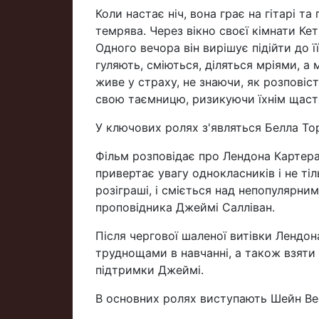
Коли настає ніч, вона грає на гітарі т
темрява. Через вікно своєї кімнати Кет
Одного вечора він вирішує підійти до ї
гуляють, сміються, діляться мріями, а
живе у страху, не знаючи, як розповіс
свою таємницю, ризикуючи їхнім щас
У ключових ролях з'являться Белла То
Фільм розповідає про Лендона Картера
привертає увагу однокласників і не ті
розіграші, і сміється над непопулярн
проповідника Джеймі Салліван.
Після чергової шаленої витівки Лендо
труднощами в навчанні, а також взяти 
підтримки Джеймі.
В основних ролях виступають Шейн Ве