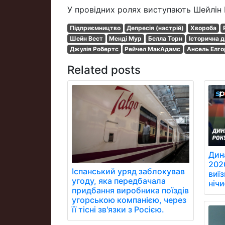
У провідних ролях виступають Шейлін В
Підприємництво
Депресія (настрій)
Хвороба
Шейн Вест
Менді Мур
Белла Торн
Історична 
Джулія Робертс
Рейчел МакАдамс
Ансель Елго
Related posts
Дин
202
Іспанський уряд заблокував
виїз
угоду, яка передбачала
ніч
придбання виробника поїздів
угорською компанією, через
її тісні зв'язки з Росією.