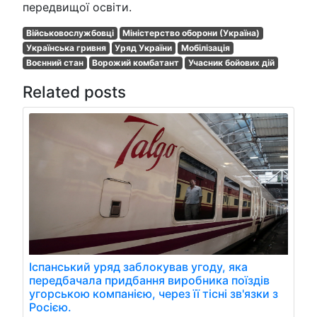
передвищої освіти.
Військовослужбовці
Міністерство оборони (Україна)
Українська гривня
Уряд України
Мобілізація
Воєнний стан
Ворожий комбатант
Учасник бойових дій
Related posts
Іспанський уряд заблокував угоду, яка
передбачала придбання виробника поїздів
угорською компанією, через її тісні зв'язки з
Росією.