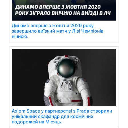
Динамо вперше з жовтня 2020 року
завершило виїзний матч у Лізі Чемпіонів
нічиєю.
Axiom Space у партнерстві з Prada створили
унікальний скафандр для космічних
подорожей на Місяць.