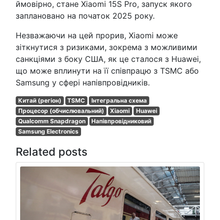
ймовірно, стане Xiaomi 15S Pro, запуск якого
заплановано на початок 2025 року.
Незважаючи на цей прорив, Xiaomi може
зіткнутися з ризиками, зокрема з можливими
санкціями з боку США, як це сталося з Huawei,
що може вплинути на її співпрацю з TSMC або
Samsung у сфері напівпровідників.
Китай (регіон)
TSMC
Інтегральна схема
Процесор (обчислювальний)
Xiaomi
Huawei
Qualcomm Snapdragon
Напівпровідниковий
Samsung Electronics
Related posts