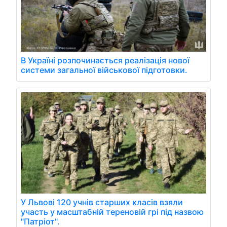
В Україні розпочинається реалізація нової
системи загальної військової підготовки.
У Львові 120 учнів старших класів взяли
участь у масштабній тереновій грі під назвою
"Патріот".