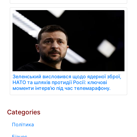
Зеленський висловився щодо ядерної зброї,
НАТО та шляхів протидії Росії: ключові
моменти інтерв'ю під час телемарафону.
Categories
Політика
Бізнес