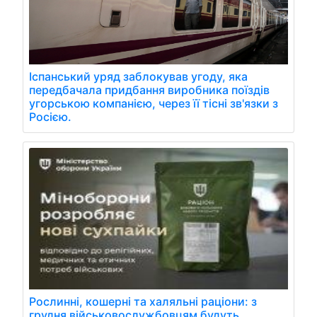
Іспанський уряд заблокував угоду, яка
передбачала придбання виробника поїздів
угорською компанією, через її тісні зв'язки з
Росією.
Рослинні, кошерні та халяльні раціони: з
грудня військовослужбовцям будуть