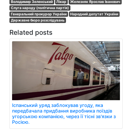
Володимир Зеленський
Лікар
Железняк Ярослав Іванович
Слуга народу (політична партія)
Генеральний прокурор України
Народний депутат України
Державне бюро розслідувань
Related posts
Іспанський уряд заблокував угоду, яка
передбачала придбання виробника поїздів
угорською компанією, через її тісні зв'язки з
Росією.