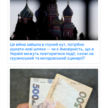
Ця війна зайшла в глухий кут, потрібно
шукати нові шляхи -- чи є ймовірність, що в
Україні можуть повторитися події, схожі на
грузинський та молдовський сценарії?