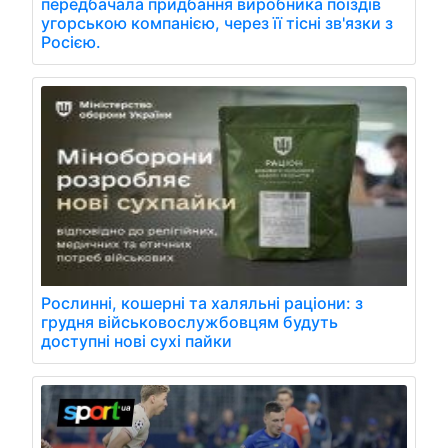
передбачала придбання виробника поїздів
угорською компанією, через її тісні зв'язки з
Росією.
Рослинні, кошерні та халяльні раціони: з
грудня військовослужбовцям будуть
доступні нові сухі пайки