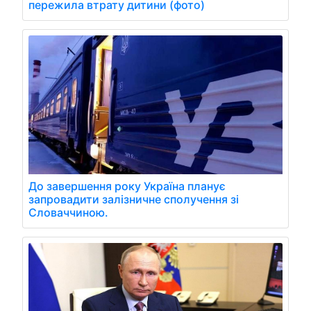
пережила втрату дитини (фото)
До завершення року Україна планує
запровадити залізничне сполучення зі
Словаччиною.