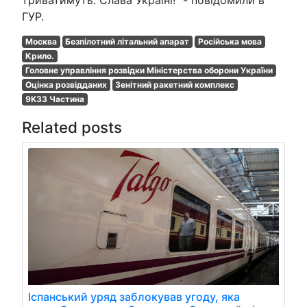
триватимуть. Слава Україні!" - повідомили в
ГУР.
Москва
Безпілотний літальний апарат
Російська мова
Крило.
Головне управління розвідки Міністерства оборони України
Оцінка розвідданих
Зенітний ракетний комплекс
9K33 Частина
Related posts
Іспанський уряд заблокував угоду, яка