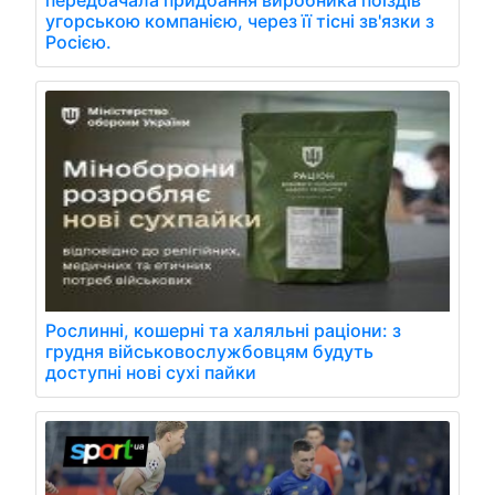
передбачала придбання виробника поїздів
угорською компанією, через її тісні зв'язки з
Росією.
Рослинні, кошерні та халяльні раціони: з
грудня військовослужбовцям будуть
доступні нові сухі пайки