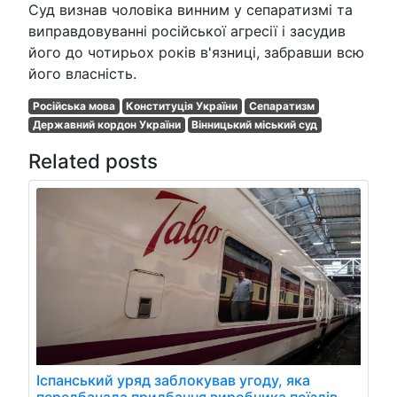
Суд визнав чоловіка винним у сепаратизмі та
виправдовуванні російської агресії і засудив
його до чотирьох років в'язниці, забравши всю
його власність.
Російська мова
Конституція України
Сепаратизм
Державний кордон України
Вінницький міський суд
Related posts
Іспанський уряд заблокував угоду, яка