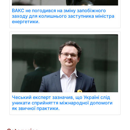
ВАКС не погодився на зміну запобіжного
заходу для колишнього заступника міністра
енергетики.
Чеський експерт зазначив, що Україні слід
уникати сприйняття міжнародної допомоги
як звичної практики.