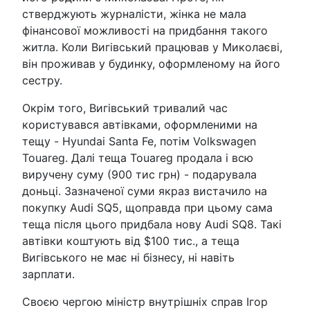
стверджують журналісти, жінка не мала
фінансової можливості на придбання такого
житла. Коли Вигівський працював у Миколаєві,
він проживав у будинку, оформленому на його
сестру.
Окрім того, Вигівський тривалий час
користувався автівками, оформленими на
тещу - Hyundai Santa Fe, потім Volkswagen
Touareg. Далі теща Touareg продала і всю
виручену суму (900 тис грн) - подарувала
доньці. Зазначеної суми якраз вистачило на
покупку Audi SQ5, щоправда при цьому сама
теща після цього придбала нову Audi SQ8. Такі
автівки коштують від $100 тис., а теща
Вигівського не має ні бізнесу, ні навіть
зарплати.
Своєю чергою міністр внутрішніх справ Ігор