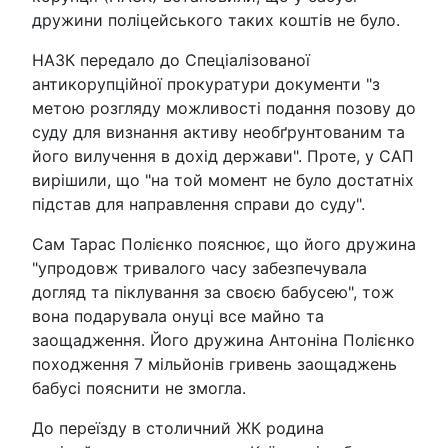
дружини поліцейського таких коштів не було.
НАЗК передало до Спеціалізованої
антикорупційної прокуратури документи "з
метою розгляду можливості подання позову до
суду для визнання активу необґрунтованим та
його вилучення в дохід держави". Проте, у САП
вирішили, що "на той момент не було достатніх
підстав для направлення справи до суду".
Сам Тарас Полієнко пояснює, що його дружина
"упродовж тривалого часу забезпечувала
догляд та піклування за своєю бабусею", тож
вона подарувала онуці все майно та
заощадження. Його дружина Антоніна Полієнко
походження 7 мільйонів гривень заощаджень
бабусі пояснити не змогла.
До переїзду в столичний ЖК родина