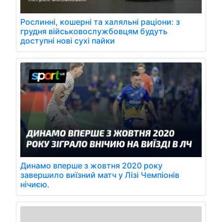
Рослинні, кошерні та халяльні раціони: з
грудня військовослужбовцям будуть
доступні нові сухі пайки
Динамо вперше з жовтня 2020 року
завершило виїзний матч у Лізі Чемпіонів
нічиєю.