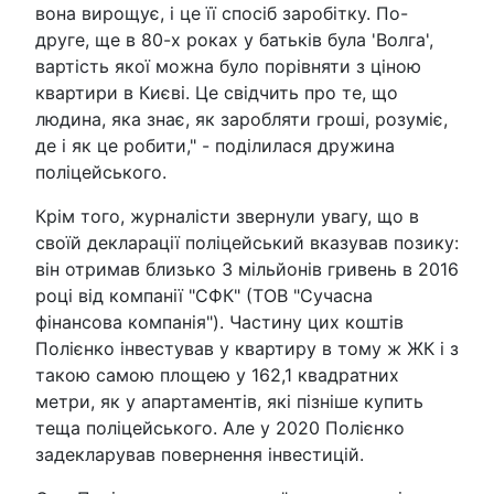
вона вирощує, і це її спосіб заробітку. По-
друге, ще в 80-х роках у батьків була 'Волга',
вартість якої можна було порівняти з ціною
квартири в Києві. Це свідчить про те, що
людина, яка знає, як заробляти гроші, розуміє,
де і як це робити," - поділилася дружина
поліцейського.
Крім того, журналісти звернули увагу, що в
своїй декларації поліцейський вказував позику:
він отримав близько 3 мільйонів гривень в 2016
році від компанії "СФК" (ТОВ "Сучасна
фінансова компанія"). Частину цих коштів
Полієнко інвестував у квартиру в тому ж ЖК і з
такою самою площею у 162,1 квадратних
метри, як у апартаментів, які пізніше купить
теща поліцейського. Але у 2020 Полієнко
задекларував повернення інвестицій.