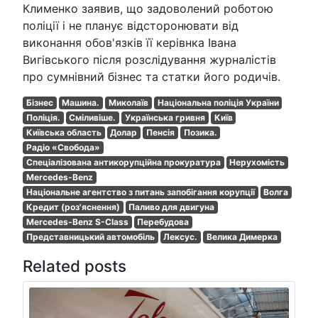
Клименко заявив, що задоволений роботою
поліції і не планує відсторонювати від
виконання обов'язків її керівнка Івана
Вигівського після розслідування журналістів
про сумнівний бізнес та статки його родичів.
Бізнес
Машина.
Миколаїв
Національна поліція України
Поліція.
Сміливіше.
Українська гривня
Київ
Київська область
Долар
Пенсія
Позика.
Радіо «Свобода»
Спеціалізована антикорупційна прокуратура
Нерухомість
Mercedes-Benz
Національне агентство з питань запобігання корупції
Волга
Кредит (роз'яснення)
Паливо для двигуна
Mercedes-Benz S-Class
Перебудова
Представницький автомобіль
Лексус.
Велика Димерка
Related posts