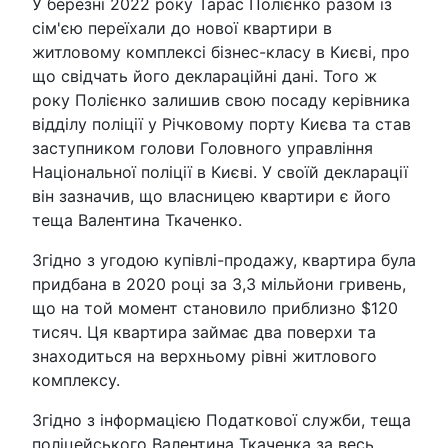
У березні 2022 року Тарас Полієнко разом із
сім'єю переїхали до нової квартири в
житловому комплексі бізнес-класу в Києві, про
що свідчать його деклараційні дані. Того ж
року Полієнко залишив свою посаду керівника
відділу поліції у Річковому порту Києва та став
заступником голови Головного управління
Національної поліції в Києві. У своїй декларації
він зазначив, що власницею квартири є його
теща Валентина Ткаченко.
Згідно з угодою купівлі-продажу, квартира була
придбана в 2020 році за 3,3 мільйони гривень,
що на той момент становило приблизно $120
тисяч. Ця квартира займає два поверхи та
знаходиться на верхньому рівні житлового
комплексу.
Згідно з інформацією Податкової служби, теща
поліцейського Валентина Ткаченка за весь