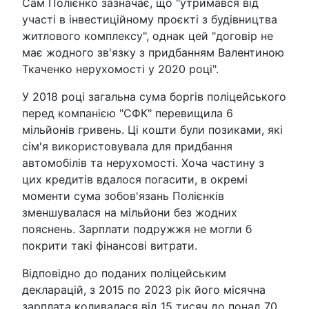
Сам Полієнко зазначає, що "утримався від
участі в інвестиційному проєкті з будівництва
житлового комплексу", однак цей "договір не
має жодного зв'язку з придбанням Валентиною
Ткаченко нерухомості у 2020 році".
У 2018 році загальна сума боргів поліцейського
перед компанією "СФК" перевищила 6
мільйонів гривень. Ці кошти були позиками, які
сім'я використовувала для придбання
автомобілів та нерухомості. Хоча частину з
цих кредитів вдалося погасити, в окремі
моменти сума зобов'язань Полієнків
зменшувалася на мільйони без жодних
пояснень. Зарплати подружжя не могли б
покрити такі фінансові витрати.
Відповідно до поданих поліцейським
декларацій, з 2015 по 2023 рік його місячна
зарплата коливалася від 15 тисяч до понад 70