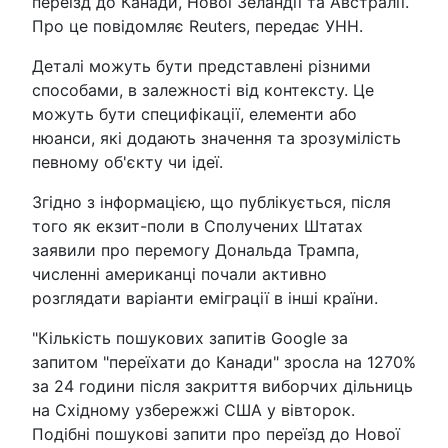
переїзд до Канади, Нової Зеландії та Австралії.
Про це повідомляє Reuters, передає УНН.
Деталі можуть бути представлені різними
способами, в залежності від контексту. Це
можуть бути специфікації, елементи або
нюанси, які додають значення та зрозумілість
певному об'єкту чи ідеї.
Згідно з інформацією, що публікується, після
того як екзит-поли в Сполучених Штатах
заявили про перемогу Дональда Трампа,
численні американці почали активно
розглядати варіанти еміграції в інші країни.
"Кількість пошукових запитів Google за
запитом "переїхати до Канади" зросла на 1270%
за 24 години після закриття виборчих дільниць
на Східному узбережжі США у вівторок.
Подібні пошукові запити про переїзд до Нової