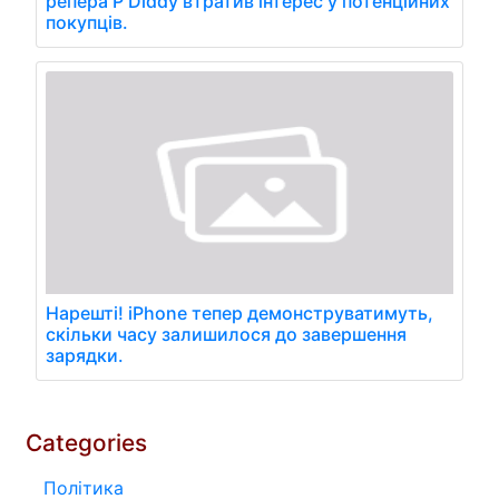
репера P Diddy втратив інтерес у потенційних
покупців.
Нарешті! iPhone тепер демонструватимуть,
скільки часу залишилося до завершення
зарядки.
Categories
Політика