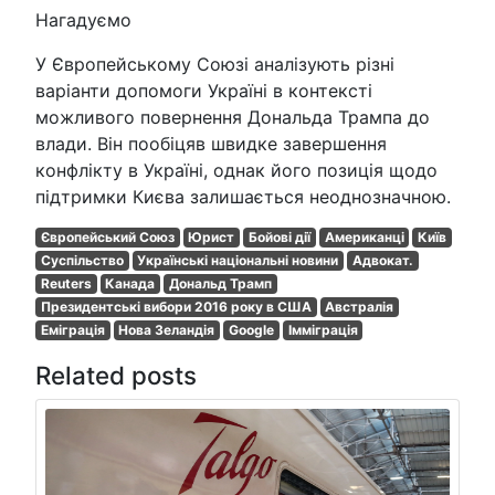
Нагадуємо
У Європейському Союзі аналізують різні
варіанти допомоги Україні в контексті
можливого повернення Дональда Трампа до
влади. Він пообіцяв швидке завершення
конфлікту в Україні, однак його позиція щодо
підтримки Києва залишається неоднозначною.
Європейський Союз
Юрист
Бойові дії
Американці
Київ
Суспільство
Українські національні новини
Адвокат.
Reuters
Канада
Дональд Трамп
Президентські вибори 2016 року в США
Австралія
Еміграція
Нова Зеландія
Google
Імміграція
Related posts