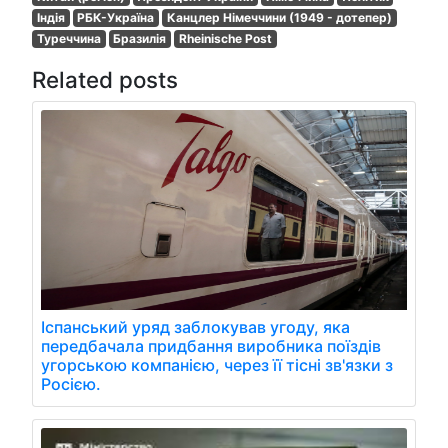
Індія
РБК-Україна
Канцлер Німеччини (1949 - дотепер)
Туреччина
Бразилія
Rheinische Post
Related posts
Іспанський уряд заблокував угоду, яка
передбачала придбання виробника поїздів
угорською компанією, через її тісні зв'язки з
Росією.