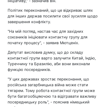
ініціативу," - зазначив він.
Політик переконаний, що це відкриває шлях
для інших держав посилити свої зусилля щодо
завершення конфлікту.
"На мій погляд, настав час для західних
союзників ініціювати контактну групу для
початку процесу", - заявив Мютценіх.
Депутат висловив думку, що до складу
контактної групи варто залучити Китай, Індію,
Туреччину та Бразилію, аби вони виконали
функцію посередників.
"У цих державах зростає переконання, що
російська загарбницька війна може стати
тягарем. Тому робота контактної групи може
бути багатообіцяючою та відігравати важливу
посередницьку роль", - пояснив німецький