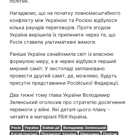
політик.
Нагадаємо, що на початку повномасштабного
конфлікту між Україною та Росією відбулося
кілька раундів переговорів. Проте згодом
Україна вирішила їх припинити через те, що
Росія ставила ультимативні вимоги.
Раніше Україна ознайомила світ із власною
формулою миру, а в червні відбувся перший
мирний саміт. У листопаді заплановано
провести другий саміт, де, можливо, будуть
присутні представники Російської Федерації.
Два тижні тому глава України Володимир
Зеленський оголосив про стратегію досягнення
перемоги у війні. Які деталі цього плану -
читайте в матеріалі РБК-Україна.
Росія
Україна
Бойові дії
Володимир Зеленський
Китай (регіон)
Президент України
Німеччина
Політик