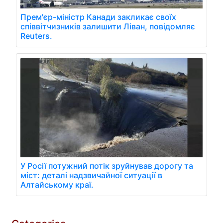
Прем'єр-міністр Канади закликає своїх
співвітчизників залишити Ліван, повідомляє
Reuters.
У Росії потужний потік зруйнував дорогу та
міст: деталі надзвичайної ситуації в
Алтайському краї.