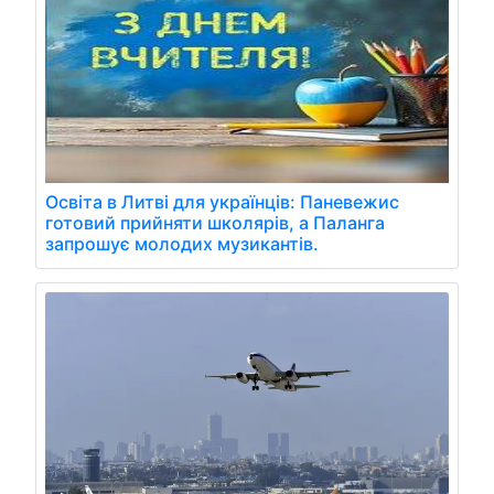
Освіта в Литві для українців: Паневежис
готовий прийняти школярів, а Паланга
запрошує молодих музикантів.