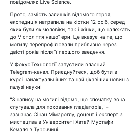
повідомляє Live Science.
Проте, замість залишків відомого героя,
експедиція натрапила на кістки 12 осіб, серед
яких були як чоловіки, так і жінки, що належать
до V століття нашої ери. Це вказує на те, що
могилу перепрофілювали приблизно через
двісті років після її першого зведення.
У Фокус.Технології запустили власний
Telegram-канал. Приєднуйтеся, щоб бути в
курсі найактуальніших та найцікавіших новин з
галузі науки!
"З напису на могилі відомо, що спочатку вона
слугувала для поховання гладіаторів," –
зазначає Сінан Мімароглу, доцент і експерт з
мистецтва в Університеті Хатай Мустафи
Кемаля в Туреччині.