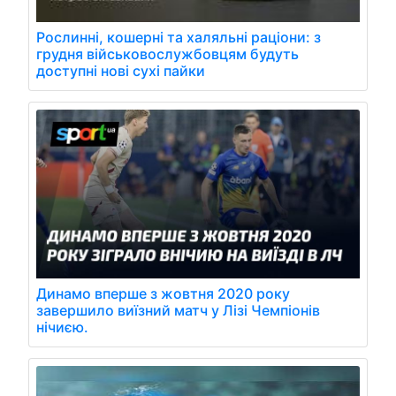
Рослинні, кошерні та халяльні раціони: з
грудня військовослужбовцям будуть
доступні нові сухі пайки
Динамо вперше з жовтня 2020 року
завершило виїзний матч у Лізі Чемпіонів
нічиєю.