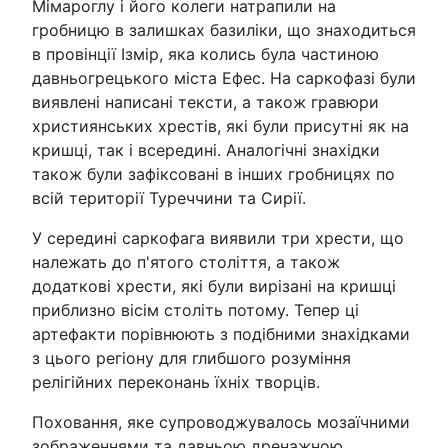
Мімароглу і його колеги натрапили на
гробницю в залишках базиліки, що знаходиться
в провінції Ізмір, яка колись була частиною
давньогрецького міста Ефес. На саркофазі були
виявлені написані тексти, а також гравюри
християнських хрестів, які були присутні як на
кришці, так і всередині. Аналогічні знахідки
також були зафіксовані в інших гробницях по
всій території Туреччини та Сирії.
У середині саркофага виявили три хрести, що
належать до п'ятого століття, а також
додаткові хрести, які були вирізані на кришці
приблизно вісім століть потому. Тепер ці
артефакти порівнюють з подібними знахідками
з цього регіону для глибшого розуміння
релігійних переконань їхніх творців.
Поховання, яке супроводжувалось мозаїчними
зображеннями та давньою дренажною