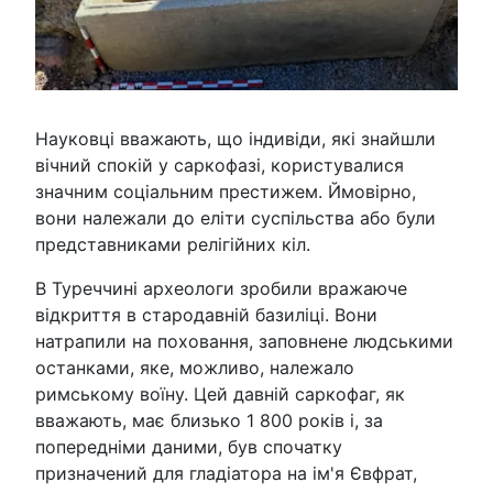
Науковці вважають, що індивіди, які знайшли
вічний спокій у саркофазі, користувалися
значним соціальним престижем. Ймовірно,
вони належали до еліти суспільства або були
представниками релігійних кіл.
В Туреччині археологи зробили вражаюче
відкриття в стародавній базиліці. Вони
натрапили на поховання, заповнене людськими
останками, яке, можливо, належало
римському воїну. Цей давній саркофаг, як
вважають, має близько 1 800 років і, за
попередніми даними, був спочатку
призначений для гладіатора на ім'я Євфрат,