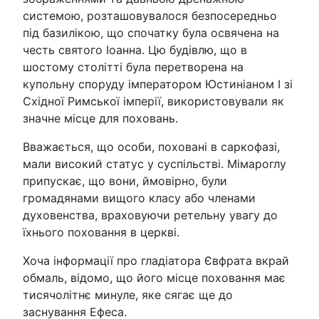
системою, розташовувалося безпосередньо
під базилікою, що спочатку була освячена на
честь святого Іоанна. Цю будівлю, що в
шостому столітті була перетворена на
купольну споруду імператором Юстиніаном I зі
Східної Римської імперії, використовували як
значне місце для поховань.
Вважається, що особи, поховані в саркофазі,
мали високий статус у суспільстві. Мімароглу
припускає, що вони, ймовірно, були
громадянами вищого класу або членами
духовенства, враховуючи ретельну увагу до
їхнього поховання в церкві.
Хоча інформації про гладіатора Євфрата вкрай
обмаль, відомо, що його місце поховання має
тисячолітнє минуле, яке сягає ще до
заснування Ефеса.