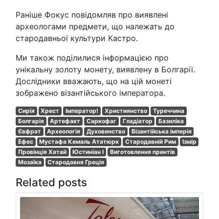
Раніше Фокус повідомляв про виявлені
археологами предмети, що належать до
стародавньої культури Кастро.
Ми також поділилися інформацією про
унікальну золоту монету, виявлену в Болгарії.
Дослідники вважають, що на цій монеті
зображено візантійського імператора.
Сирія
Хрест
Імператор!
Християнство
Туреччина
Болгарія
Артефакт
Саркофаг
Гладіатор
Базиліка
Євфрат
Археологія
Духовенство
Візантійська імперія
Ефес
Мустафа Кемаль Ататюрк
Стародавній Рим
Ізмір
Провінція Хатай
Юстиніан І
Виготовлення принтів
Мозаїка
Стародавня Греція
Related posts