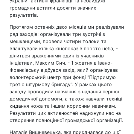
України" активні франківці та небайдужі
громадяни встигли досягти значних
результатів.
Протягом останніх двох місяців ми реалізували
ряд заходів: організували три зустрічі з
мешканцями, провели чотири толоки та
влаштували кілька кінопоказів просто неба, -
ділиться враженнями один із учасників
ініціативи, Максим Сич. - 1 жовтня в Івано-
Франківську відбувся захід, який організував
волонтерський центр при фонді "Підтримую
третю штурмову бригаду". У рамках цього
заходу проводили навчання з надання першої
домедичної допомоги, а також навчали техніці
кидання ножа та іншим корисним навичкам.
Результати цих активностей надихнули нас на
створення повноцінної громадської організації.
Наталія Вишневецька, яка приєдналася до цієї