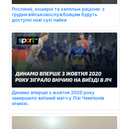
Рослинні, кошерні та халяльні раціони: з
грудня військовослужбовцям будуть
доступні нові сухі пайки
Динамо вперше з жовтня 2020 року
завершило виїзний матч у Лізі Чемпіонів
нічиєю.