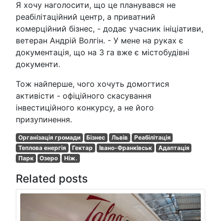
Я хочу наголосити, що це планувався не
реабілітаційний центр, а приватний
комерційний бізнес, - додає учасник ініціативи,
ветеран Андрій Волгін. - У мене на руках є
документація, що на 3 га вже є містобудівні
документи.
Тож найперше, чого хочуть домогтися
активісти - офіційного скасування
інвестиційного конкурсу, а не його
призупинення.
Організація громади
Бізнес
Львів
Реабілітація
Теплова енергія
Гектар
Івано-Франківськ
Адаптація
Парк
Озеро
Ніж.
Related posts