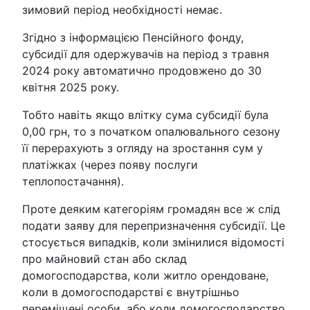
зимовий період необхідності немає.
Згідно з інформацією Пенсійного фонду,
субсидії для одержувачів на період з травня
2024 року автоматично продовжено до 30
квітня 2025 року.
Тобто навіть якщо влітку сума субсидії була
0,00 грн, то з початком опалювального сезону
її перерахують з огляду на зростання сум у
платіжках (через появу послуги
теплопостачання).
Проте деяким категоріям громадян все ж слід
подати заяву для перепризначення субсидії. Це
стосується випадків, коли змінилися відомості
про майновий стан або склад
домогосподарства, коли житло орендоване,
коли в домогосподарстві є внутрішньо
переміщені особи, або коли домогосподарство