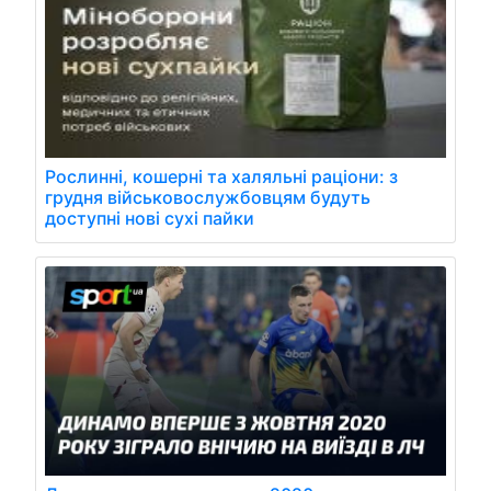
Рослинні, кошерні та халяльні раціони: з
грудня військовослужбовцям будуть
доступні нові сухі пайки