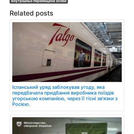
Внутрішньо переміщена особа
Related posts
Іспанський уряд заблокував угоду, яка
передбачала придбання виробника поїздів
угорською компанією, через її тісні зв'язки з
Росією.