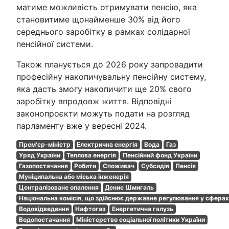
матиме можливість отримувати пенсію, яка
становитиме щонайменше 30% від його
середнього заробітку в рамках солідарної
пенсійної системи.
Також планується до 2026 року запровадити
професійну накопичувальну пенсійну систему,
яка дасть змогу накопичити ще 20% свого
заробітку впродовж життя. Відповідні
законопроєкти можуть подати на розгляд
парламенту вже у вересні 2024.
Прем'єр-міністр
Електрична енергія
Вода
Газ
Уряд України
Теплова енергія
Пенсійний фонд України
Газопостачання
Робити
Споживач
Субсидія
Пенсія
Муніципальна або міська інженерія
Централізоване опалення
Денис Шмигаль
Національна комісія, що здійснює державне регулювання у сферах
Водовідведення
Нафтогаз
Енергетична галузь
Водопостачання
Міністерство соціальної політики України