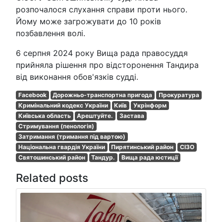
розпочалося слухання справи проти нього.
Йому може загрожувати до 10 років
позбавлення волі.
6 серпня 2024 року Вища рада правосуддя
прийняла рішення про відсторонення Тандира
від виконання обов'язків судді.
Facebook
Дорожньо-транспортна пригода
Прокуратура
Кримінальний кодекс України
Київ
Укрінформ
Київська область
Арештуйте.
Застава
Стримування (пенологія)
Затримання (тримання під вартою)
Національна гвардія України
Пирятинський район
СІЗО
Святошинський район
Тандур.
Вища рада юстиції
Related posts