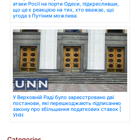
атаки Росії на порти Одеси, підкресливши,
що це є реакцією на тих, хто вважає, що
угода з Путіним можлива.
У Верховній Раді було зареєстровано дві
постанови, які перешкоджають підписанню
закону про збільшення податкових ставок |
УНН
Categories