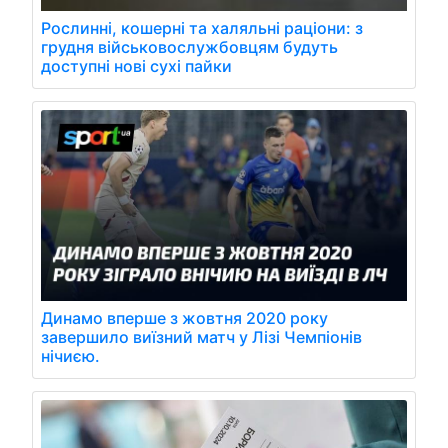
Рослинні, кошерні та халяльні раціони: з
грудня військовослужбовцям будуть
доступні нові сухі пайки
Динамо вперше з жовтня 2020 року
завершило виїзний матч у Лізі Чемпіонів
нічиєю.