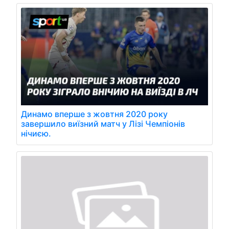
Динамо вперше з жовтня 2020 року
завершило виїзний матч у Лізі Чемпіонів
нічиєю.