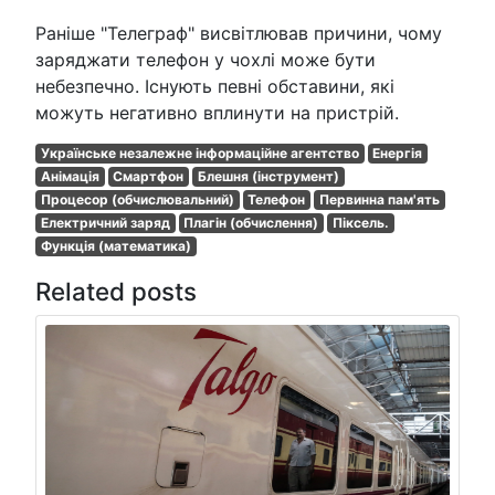
Раніше "Телеграф" висвітлював причини, чому
заряджати телефон у чохлі може бути
небезпечно. Існують певні обставини, які
можуть негативно вплинути на пристрій.
Українське незалежне інформаційне агентство
Енергія
Анімація
Смартфон
Блешня (інструмент)
Процесор (обчислювальний)
Телефон
Первинна пам'ять
Електричний заряд
Плагін (обчислення)
Піксель.
Функція (математика)
Related posts