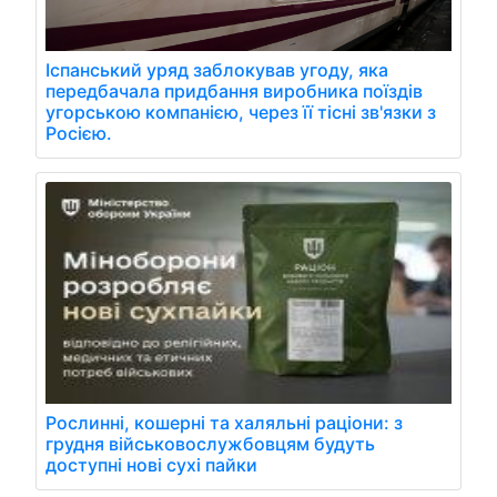
Іспанський уряд заблокував угоду, яка
передбачала придбання виробника поїздів
угорською компанією, через її тісні зв'язки з
Росією.
Рослинні, кошерні та халяльні раціони: з
грудня військовослужбовцям будуть
доступні нові сухі пайки