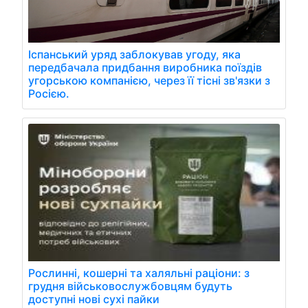
Іспанський уряд заблокував угоду, яка
передбачала придбання виробника поїздів
угорською компанією, через її тісні зв'язки з
Росією.
Рослинні, кошерні та халяльні раціони: з
грудня військовослужбовцям будуть
доступні нові сухі пайки