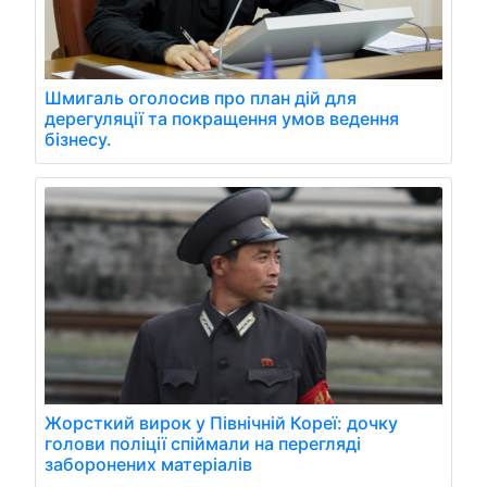
Шмигаль оголосив про план дій для
дерегуляції та покращення умов ведення
бізнесу.
Жорсткий вирок у Північній Кореї: дочку
голови поліції спіймали на перегляді
заборонених матеріалів