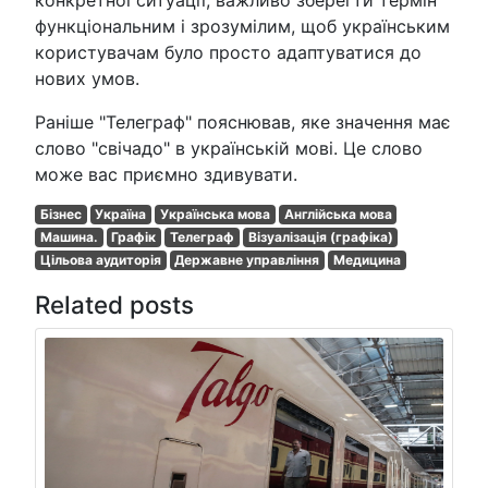
функціональним і зрозумілим, щоб українським
користувачам було просто адаптуватися до
нових умов.
Раніше "Телеграф" пояснював, яке значення має
слово "свічадо" в українській мові. Це слово
може вас приємно здивувати.
Бізнес
Україна
Українська мова
Англійська мова
Машина.
Графік
Телеграф
Візуалізація (графіка)
Цільова аудиторія
Державне управління
Медицина
Related posts