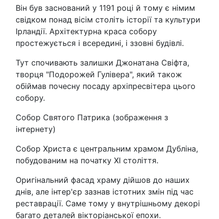
Він був заснований у 1191 році й тому є німим
свідком понад вісім століть історії та культури
Ірландії. Архітектурна краса собору
простежується і всередині, і ззовні будівлі.
Тут спочивають залишки Джонатана Свіфта,
творця "Подорожей Гулівера", який також
обіймав почесну посаду архіпресвітера цього
собору.
Собор Святого Патрика (зображення з
інтернету)
Собор Христа є центральним храмом Дубліна,
побудованим на початку XI століття.
Оригінальний фасад храму дійшов до наших
днів, але інтер'єр зазнав істотних змін під час
реставрації. Саме тому у внутрішньому декорі
багато деталей вікторіанської епохи.