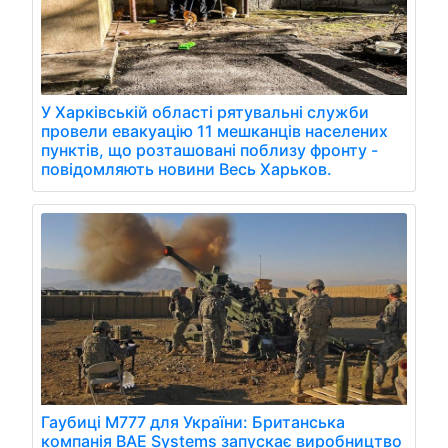
У Харківській області рятувальні служби
провели евакуацію 11 мешканців населених
пунктів, що розташовані поблизу фронту -
повідомляють новини Весь Харьков.
Гаубиці M777 для України: Британська
компанія BAE Systems запускає виробництво