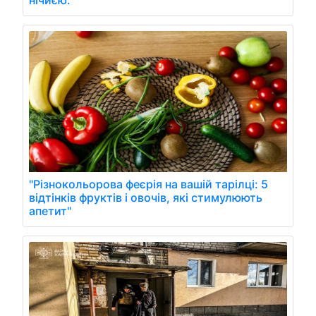
нічиєю.
"Різнокольорова феєрія на вашій тарілці: 5
відтінків фруктів і овочів, які стимулюють
апетит"