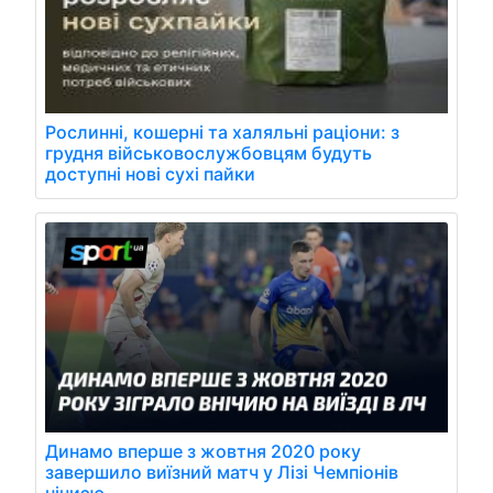
Рослинні, кошерні та халяльні раціони: з
грудня військовослужбовцям будуть
доступні нові сухі пайки
Динамо вперше з жовтня 2020 року
завершило виїзний матч у Лізі Чемпіонів