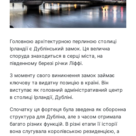
Головною архітектурною перлиною столиці
Ірландії є Дублінський замок. Ця велична
споруда знаходиться в серці міста, на
південному березі річки Ліффі.
З моменту свого виникнення замок займає
ключову та видатну позицію в країні. Він
виступає як головний адміністративний центр
в столиці Ірландії, Дубліні.
Спочатку ця фортеця була зведена як оборонна
структура для Дубліна, але з часом отримала
багато різних функцій. В різні етапи її історії
вона слугувала королівською резиденцією, а