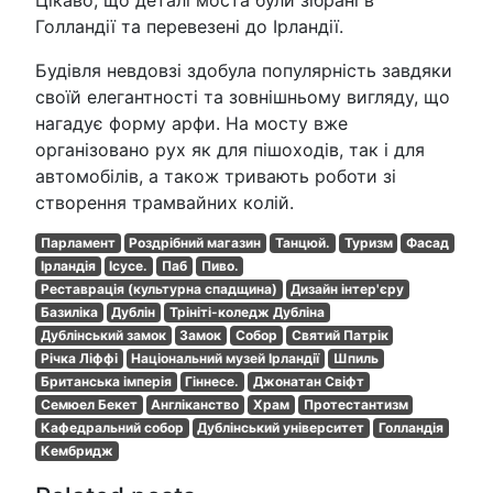
Цікаво, що деталі моста були зібрані в
Голландії та перевезені до Ірландії.
Будівля невдовзі здобула популярність завдяки
своїй елегантності та зовнішньому вигляду, що
нагадує форму арфи. На мосту вже
організовано рух як для пішоходів, так і для
автомобілів, а також тривають роботи зі
створення трамвайних колій.
Парламент
Роздрібний магазин
Танцюй.
Туризм
Фасад
Ірландія
Ісусе.
Паб
Пиво.
Реставрація (культурна спадщина)
Дизайн інтер'єру
Базиліка
Дублін
Трініті-коледж Дубліна
Дублінський замок
Замок
Собор
Святий Патрік
Річка Ліффі
Національний музей Ірландії
Шпиль
Британська імперія
Гіннесе.
Джонатан Свіфт
Семюел Бекет
Англіканство
Храм
Протестантизм
Кафедральний собор
Дублінський університет
Голландія
Кембридж