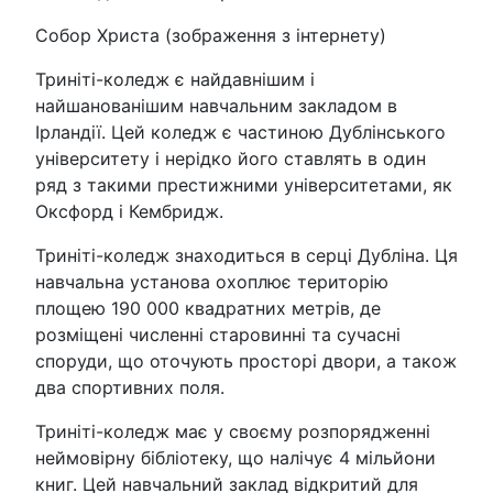
Собор Христа (зображення з інтернету)
Триніті-коледж є найдавнішим і
найшанованішим навчальним закладом в
Ірландії. Цей коледж є частиною Дублінського
університету і нерідко його ставлять в один
ряд з такими престижними університетами, як
Оксфорд і Кембридж.
Триніті-коледж знаходиться в серці Дубліна. Ця
навчальна установа охоплює територію
площею 190 000 квадратних метрів, де
розміщені численні старовинні та сучасні
споруди, що оточують просторі двори, а також
два спортивних поля.
Триніті-коледж має у своєму розпорядженні
неймовірну бібліотеку, що налічує 4 мільйони
книг. Цей навчальний заклад відкритий для