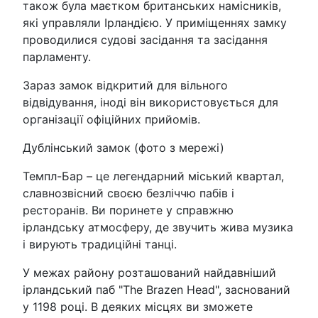
також була маєтком британських намісників,
які управляли Ірландією. У приміщеннях замку
проводилися судові засідання та засідання
парламенту.
Зараз замок відкритий для вільного
відвідування, іноді він використовується для
організації офіційних прийомів.
Дублінський замок (фото з мережі)
Темпл-Бар – це легендарний міський квартал,
славнозвісний своєю безліччю пабів і
ресторанів. Ви поринете у справжню
ірландську атмосферу, де звучить жива музика
і вирують традиційні танці.
У межах району розташований найдавніший
ірландський паб "The Brazen Head", заснований
у 1198 році. В деяких місцях ви зможете