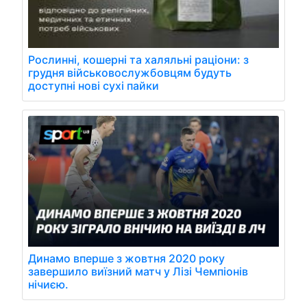
Рослинні, кошерні та халяльні раціони: з
грудня військовослужбовцям будуть
доступні нові сухі пайки
Динамо вперше з жовтня 2020 року
завершило виїзний матч у Лізі Чемпіонів
нічиєю.