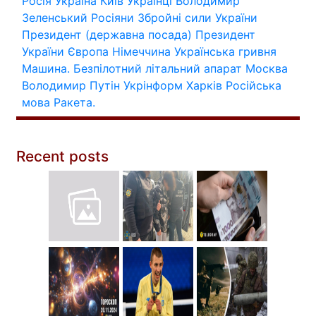
Росія
Україна
Київ
Українці
Володимир
Зеленський
Росіяни
Збройні сили України
Президент (державна посада)
Президент
України
Європа
Німеччина
Українська гривня
Машина.
Безпілотний літальний апарат
Москва
Володимир Путін
Укрінформ
Харків
Російська
мова
Ракета.
Recent posts