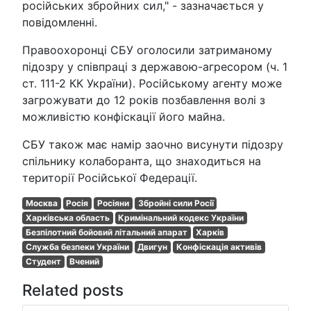
російських збройних сил," - зазначається у
повідомленні.
Правоохоронці СБУ оголосили затриманому
підозру у співпраці з державою-агресором (ч. 1
ст. 111-2 КК України). Російському агенту може
загрожувати до 12 років позбавлення волі з
можливістю конфіскації його майна.
СБУ також має намір заочно висунути підозру
спільнику колаборанта, що знаходиться на
території Російської Федерації.
Москва
Росія
Росіяни
Збройні сили Росії
Харківська область
Кримінальний кодекс України
Безпілотний бойовий літальний апарат
Харків
Служба безпеки України
Двигун
Конфіскація активів
Студент
Вчений
Related posts