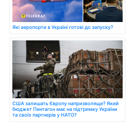
Які аеропорти в Україні готові до запуску?
США залишать Європу напризволяще? Який
бюджет Пентагон має на підтримку України
та своїх партнерів у НАТО?