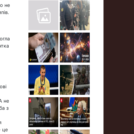
го не
пів.
огла
нтка
ові
А не
ба з
я
- це