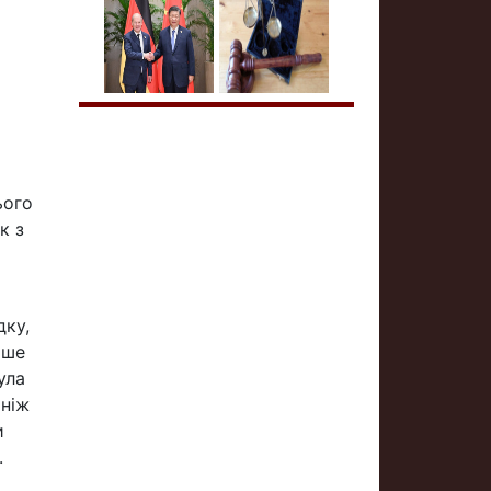
ього
к з
дку,
іше
ула
 ніж
и
.