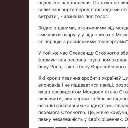
недешеве задоволення. Поразка не лиш
величезні борги перед попередніми спо
витрати", - зазначає політолог.
Згідно з даними, отриманими від молд
зменшити напругу у відносинах з Моск
співпрацю з російськими "експертами"
У той же час Олександр Стояногло збер
формується основна група помірковани
боку Росії, так і з боку Європейського
Які кроки повинна зробити Україна? Ц
висновків і не піддаватися паніці, ро
якщо президентом Молдови стане Стоя
визначити, чия перемога більше відпо
безальтернативним кандидатом. Однак 
перемога Стояногло. Це, м'яко кажучи
певну незалежність у своїх рішеннях. О