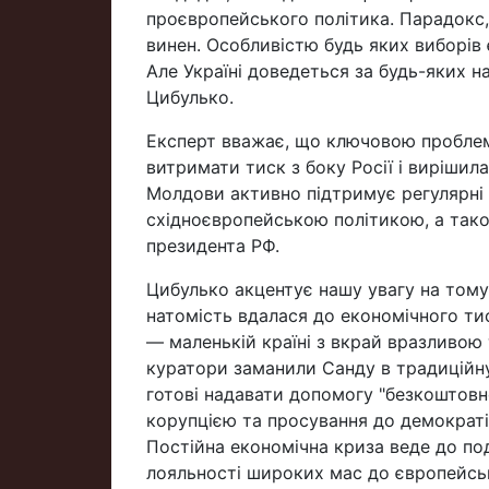
проєвропейського політика. Парадокс, а
винен. Особливістю будь яких виборів 
Але Україні доведеться за будь-яких н
Цибулько.
Експерт вважає, що ключовою проблем
витримати тиск з боку Росії і вирішил
Молдови активно підтримує регулярні 
східноєвропейською політикою, а тако
президента РФ.
Цибулько акцентує нашу увагу на тому,
натомість вдалася до економічного тиск
— маленькій країні з вкрай вразливою
куратори заманили Санду в традиційну
готові надавати допомогу "безкоштовно
корупцією та просування до демократії т
Постійна економічна криза веде до под
лояльності широких мас до європейськ