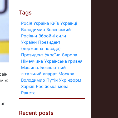
Tags
Росія
Україна
Київ
Українці
Володимир Зеленський
Росіяни
Збройні сили
України
Президент
(державна посада)
Президент України
Європа
Німеччина
Українська гривня
Машина.
Безпілотний
літальний апарат
Москва
аїні
Володимир Путін
Укрінформ
 між
Харків
Російська мова
Ракета.
ої
Recent posts