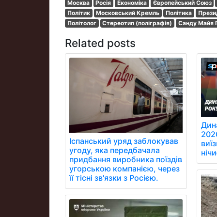
Москва
Росія
Економіка
Європейський Союз
Політик
Московський Кремль
Політика
Прези
Політолог
Стереотип (поліграфія)
Санду Майя 
Related posts
Дин
202
Іспанський уряд заблокував
виїз
угоду, яка передбачала
ніч
придбання виробника поїздів
угорською компанією, через
її тісні зв'язки з Росією.