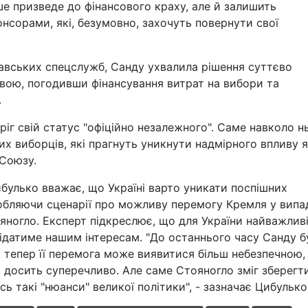
е призведе до фінансового краху, але й залишить
нсорами, які, безумовно, захочуть повернути свої
авських спецслужб, Санду ухвалила рішення суттєво
вою, погодивши фінансування витрат на вибори та
.
іг свій статус "офіційно незалежного". Саме навколо н
х виборців, які прагнуть уникнути надмірного впливу я
 Союзу.
ибулько вважає, що Україні варто уникати поспішних
зробляючи сценарії про можливу перемогу Кремля у випа
ногло. Експерт підкреслює, що для України найважлив
відатиме нашим інтересам. "До останнього часу Санду б
тепер її перемога може виявитися більш небезпечною,
, досить суперечливо. Але саме Стояногло зміг зберегт
сь такі "нюанси" великої політики", - зазначає Цибулько