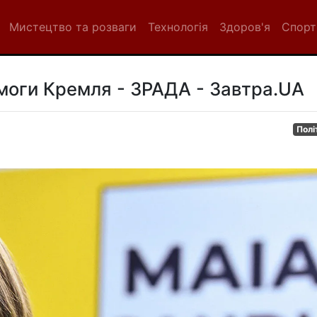
Мистецтво та розваги
Технологія
Здоров'я
Спорт
моги Кремля - ЗРАДА - Завтра.UA
Полі