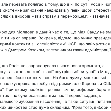
ле перевага полягає в тому, що він, по суті, Росії нічо
є системне запихання кандидатів у певні шори стереоти
аслідків виборів мати справу з переможцем", - зазначає
ою для Молдови в даний час є те, що Мая Санду не зм
а піти на співпрацю. Зокрема, відомо, що чинна президе
прямі контакти зі "спеціалістами" ФСБ, що займаються
ж з Дмитром Козаком, заступником глави адміністрації
 що Росія не запропонувала нічого новаторського, а
у та загроз дестабілізації внутрішньої ситуації в Молд
 та нестійкою економікою. На його думку, московські
 пастку: країна потребує підтримки, але Європа чи СШ
". При цьому необхідні реальні зміни, реформи, бороть
ак і не були реалізовані за час її першої каденції.
альшого зубожіння населення, і в такій ситуації питанн
их цінностей стає дуже складним. "Крім того, вибори 