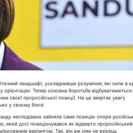
тичний ландшафт, ускладнивши розуміння, які сили в кр
 орієнтацію. Тепер основна боротьба відбуватиметься
нем своєї проросійської позиції. На це звертає увагу
ко у своєму блозі.
анду несподівано зайняла саме позицію опори російськ
ло, який досі позиціонувався як відверто проросійський
міркованим варіантом. Так, він аж ніяк не взірець