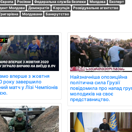
Європа
Росіяни
Федеральна служба безпеки
Молдова
Експерт
дент Молдови
Демократія
Корупція
Розвідувальне агентство
Григорівна
Молдовани
Банкрутство
амо вперше з жовтня
Найзначніша опозиційна
0 року завершило
політична сила Грузії
ний матч у Лізі Чемпіонів
повідомила про напад гру
иєю.
молодиків на своє
представництво.