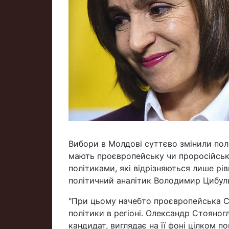
Вибори в Молдові суттєво змінили полі
мають проєвропейську чи проросійську
політиками, які відрізняються лише рів
політичний аналітик Володимир Цибуль
"При цьому начебто проєвропейська С
політики в регіоні. Олександр Стояног
кандидат, виглядає на її фоні цілком по