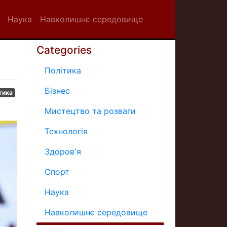
Наука
Навколишнє середовище
Categories
Політика
Бізнес
тика
Мистецтво та розваги
Технологія
Здоров'я
Спорт
Наука
Навколишнє середовище