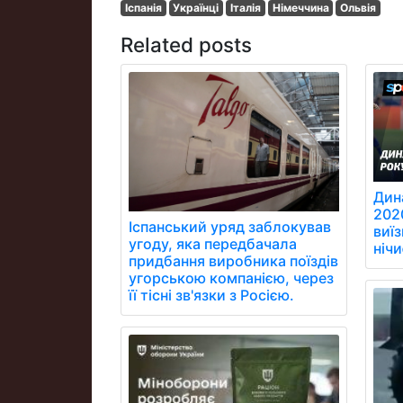
Іспанія
Українці
Італія
Німеччина
Ольвія
Related posts
Дин
202
Іспанський уряд заблокував
виїз
угоду, яка передбачала
ніч
придбання виробника поїздів
угорською компанією, через
її тісні зв'язки з Росією.