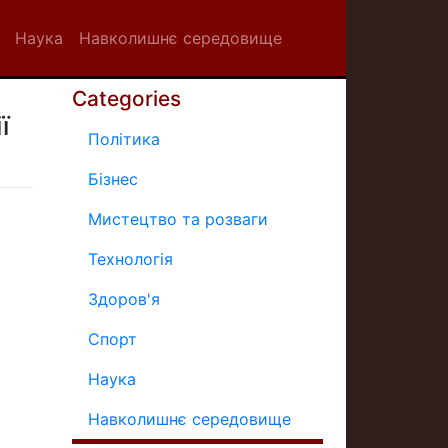
Наука
Навколишнє середовище
Categories
ї
Політика
Бізнес
Мистецтво та розваги
Технологія
Здоров'я
Спорт
Наука
Навколишнє середовище