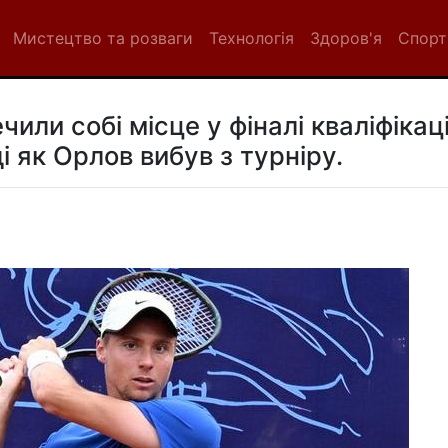
Мистецтво та розваги
Технологія
Здоров'я
Спорт
или собі місце у фіналі кваліфікаці
ді як Орлов вибув з турніру.