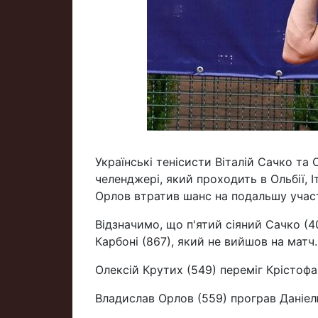
Українські тенісисти Віталій Сачко та 
челенджері, який проходить в Ольбії, 
Орлов втратив шанс на подальшу участ
Відзначимо, що п'ятий сіяний Сачко (4
Карбоні (867), який не вийшов на матч.
Олексій Крутих (549) переміг Крістофа 
Владислав Орлов (559) програв Даніелю 