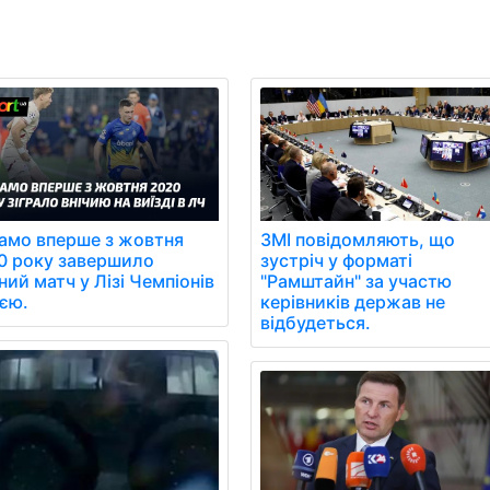
ЗМІ повідомляють, що
амо вперше з жовтня
зустріч у форматі
0 року завершило
"Рамштайн" за участю
ний матч у Лізі Чемпіонів
керівників держав не
иєю.
відбудеться.