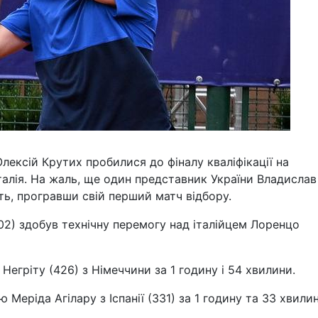
Олексій Крутих пробилися до фіналу кваліфікації на
Італія. На жаль, ще один представник України Владислав
ь, програвши свій перший матч відбору.
02) здобув технічну перемогу над італійцем Лоренцо
Негріту (426) з Німеччини за 1 годину і 54 хвилини.
Меріда Агілару з Іспанії (331) за 1 годину та 33 хвилин