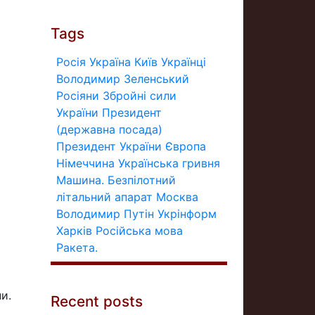
Tags
Росія
Україна
Київ
Українці
Володимир Зеленський
Росіяни
Збройні сили
України
Президент
(державна посада)
Президент України
Європа
Німеччина
Українська гривня
Машина.
Безпілотний
літальний апарат
Москва
Володимир Путін
Укрінформ
Харків
Російська мова
Ракета.
и.
Recent posts