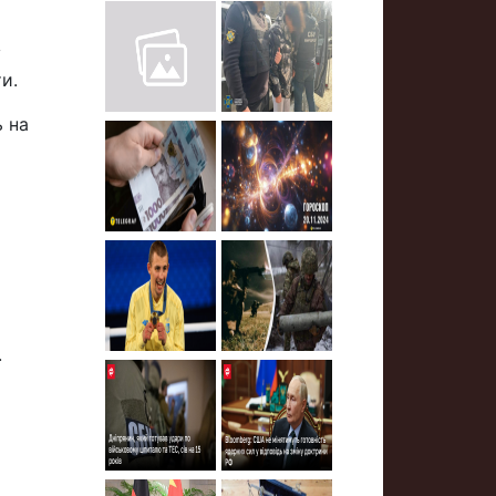
у
и.
ь на
.