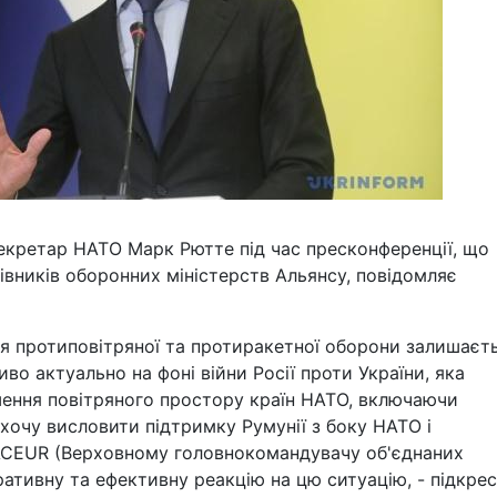
екретар НАТО Марк Рютте під час пресконференції, що
рівників оборонних міністерств Альянсу, повідомляє
я протиповітряної та протиракетної оборони залишаєт
иво актуально на фоні війни Росії проти України, яка
шення повітряного простору країн НАТО, включаючи
Я хочу висловити підтримку Румунії з боку НАТО і
ACEUR (Верховному головнокомандувачу об'єднаних
ративну та ефективну реакцію на цю ситуацію, - підкре