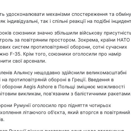
ать удосконалювати механізми спостереження та обмін
індивідуальні, так і спільні реакції на подібні інцидент
оків союзники значно збільшили військову присутніст
троль за повітряним простором. Зокрема, країни НАТО
нових систем протиповітряної оборони, сотні сучасних
ажно F-35. Крім того, союзники оголосили про намір
внити свої арсенали.
членів Альянсу нещодавно здійснили великомасштабні
 на протиповітряній обороні в Греції. Введення в
ї оборони Aegis Ashore в Польщі зміцнює можливості
ітовим викликам, пов'язаним з балістичними ракетами
орони Румунії оголосило про підняття чотирьох
хоплення літаючого об'єкта, який вторгся в повітряний
в.