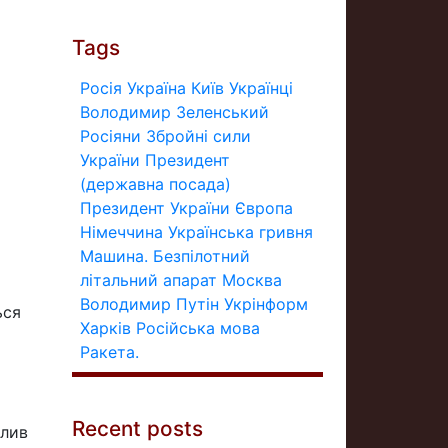
Tags
Росія
Україна
Київ
Українці
Володимир Зеленський
Росіяни
Збройні сили
України
Президент
(державна посада)
Президент України
Європа
Німеччина
Українська гривня
Машина.
Безпілотний
літальний апарат
Москва
Володимир Путін
Укрінформ
ься
Харків
Російська мова
Ракета.
Recent posts
слив