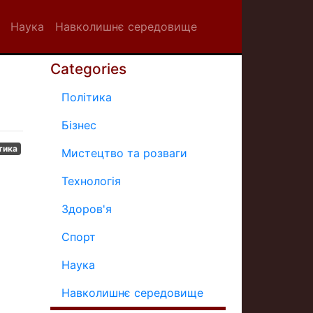
Наука
Навколишнє середовище
Categories
Політика
Бізнес
тика
Мистецтво та розваги
Технологія
Здоров'я
Спорт
Наука
Навколишнє середовище