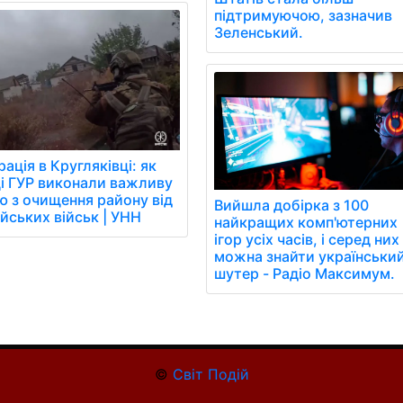
підтримуючою, зазначив
Зеленський.
ація в Кругляківці: як
ці ГУР виконали важливу
ю з очищення району від
Вийшла добірка з 100
йських військ | УНН
найкращих комп'ютерних
ігор усіх часів, і серед них
можна знайти українськи
шутер - Радіо Максимум.
©
Світ Подій