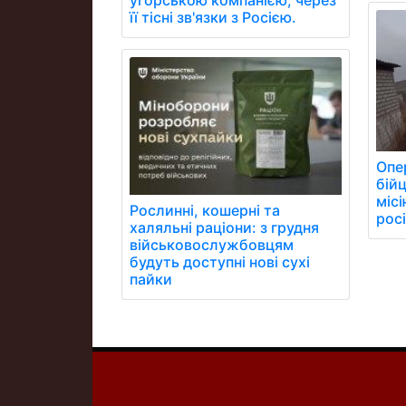
угорською компанією, через
її тісні зв'язки з Росією.
Опер
бій
місі
Рослинні, кошерні та
росі
халяльні раціони: з грудня
військовослужбовцям
будуть доступні нові сухі
пайки