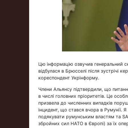
Цю інформацію озвучив генеральний с
відбулася в Брюсселі після зустрічі ке
кореспондент Укрінформу.
Члени Альянсу підтвердили, що питанн
в числі головних пріоритетів. Це особл
призвела до численних випадків пору
інцидент, що стався вчора в Румунії. 
подякувати румунським властям та S
збройних сил НАТО в Європі) за їх опе