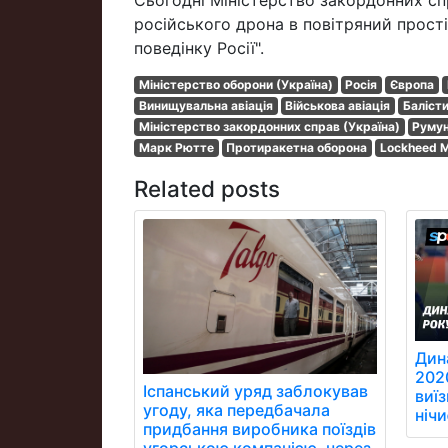
Сьогодні Міністерство закордонних сп
російського дрона в повітряний прості
поведінку Росії".
Міністерство оборони (Україна)
Росія
Європа
Винищувальна авіація
Військова авіація
Баліст
Міністерство закордонних справ (Україна)
Румун
Марк Рютте
Протиракетна оборона
Lockheed Ma
Related posts
Дин
202
Іспанський уряд заблокував
виїз
угоду, яка передбачала
ніч
придбання виробника поїздів