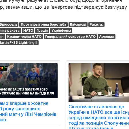
рав Румунії рішуче висловило осуд щодо вторгнення
р, зазначивши, що це "вчергове підтверджує безглузду
Брюссель
Протиповітряна боротьба
Військові
Ракета.
ична ракета
НАТО
Греція
Укрінформ
ія
Країни-члени НАТО
Генеральний секретар НАТО
Арсенал
rtin F-35 Lightning II
амо вперше з жовтня
Скептичне ставлення до
0 року завершило
України в НАТО все ще існ
ний матч у Лізі Чемпіонів
серед німецьких політиків
иєю.
тоді як позиція Сполучен
Штатів стала більш