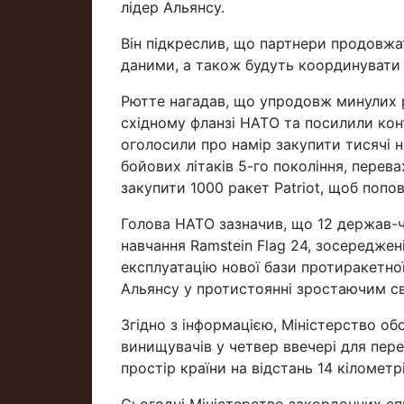
лідер Альянсу.
Він підкреслив, що партнери продовж
даними, а також будуть координувати як 
Рютте нагадав, що упродовж минулих р
східному фланзі НАТО та посилили кон
оголосили про намір закупити тисячі 
бойових літаків 5-го покоління, перев
закупити 1000 ракет Patriot, щоб попо
Голова НАТО зазначив, що 12 держав-
навчання Ramstein Flag 24, зосереджені
експлуатацію нової бази протиракетно
Альянсу у протистоянні зростаючим св
Згідно з інформацією, Міністерство об
винищувачів у четвер ввечері для пере
простір країни на відстань 14 кілометрі