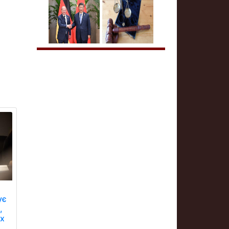
ує
,
их