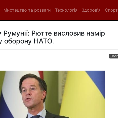
Мистецтво та розваги
Технологія
Здоров'я
Спорт
у Румунії: Рютте висловив намір
у оборону НАТО.
Полі