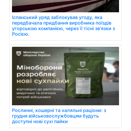
Іспанський уряд заблокував угоду, яка
передбачала придбання виробника поїздів
угорською компанією, через її тісні зв'язки з
Росією.
Рослинні, кошерні та халяльні раціони: з
грудня військовослужбовцям будуть
доступні нові сухі пайки