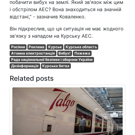
побачити вибух на землі. Який зв'язок між цим
і обстрілом АЕС? Вона знаходиться на значній
відстані," - зазначив Коваленко.
Він підкреслив, що ця ситуація не має жодного
зв'язку з нападом на Курську АЕС.
Росіяни
Реклама
Курськ
Курська область
Атомна електростанція
Вибух!
Пожежа
Рада національної безпеки і оборони України
Дезінформація
Курська битва
Related posts