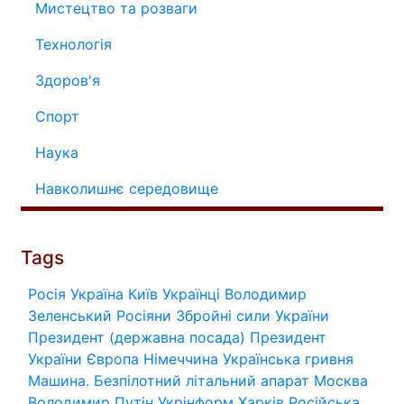
Мистецтво та розваги
Технологія
Здоров'я
Спорт
Наука
Навколишнє середовище
Tags
Росія
Україна
Київ
Українці
Володимир
Зеленський
Росіяни
Збройні сили України
Президент (державна посада)
Президент
України
Європа
Німеччина
Українська гривня
Машина.
Безпілотний літальний апарат
Москва
Володимир Путін
Укрінформ
Харків
Російська