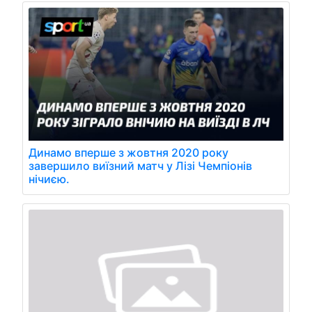
Динамо вперше з жовтня 2020 року
завершило виїзний матч у Лізі Чемпіонів
нічиєю.