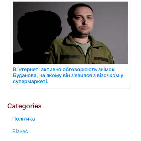
В інтернеті активно обговорюють знімок
Буданова, на якому він з'явився з візочком у
супермаркеті.
Categories
Політика
Бізнес