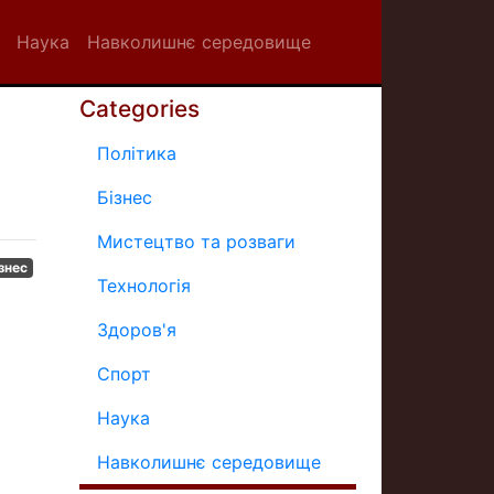
Наука
Навколишнє середовище
Categories
Політика
Бізнес
Мистецтво та розваги
знес
Технологія
Здоров'я
Спорт
Наука
Навколишнє середовище