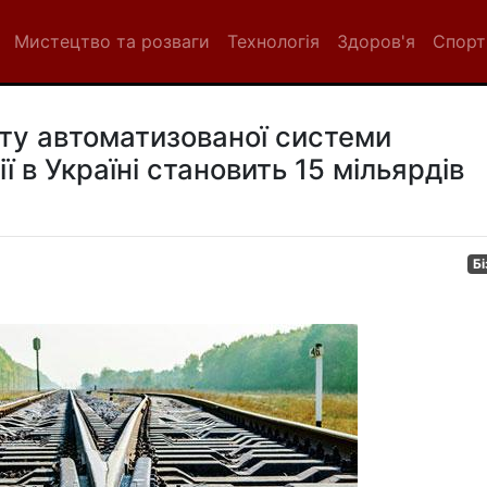
Мистецтво та розваги
Технологія
Здоров'я
Спорт
кту автоматизованої системи
 в Україні становить 15 мільярдів
Бі