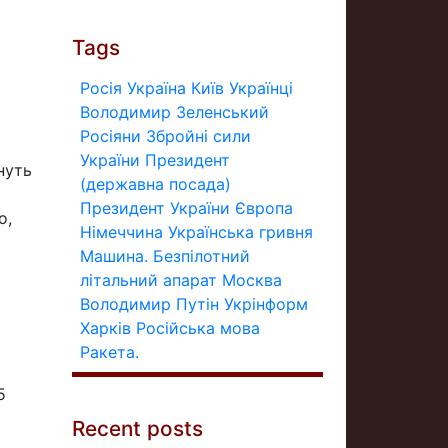
Tags
Росія
Україна
Київ
Українці
Володимир Зеленський
Росіяни
Збройні сили
України
Президент
нуть
(державна посада)
Президент України
Європа
о,
Німеччина
Українська гривня
Машина.
Безпілотний
літальний апарат
Москва
Володимир Путін
Укрінформ
Харків
Російська мова
Ракета.
5
Recent posts