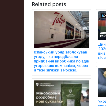
Related posts
Дин
202
Іспанський уряд заблокував
виїз
угоду, яка передбачала
ніч
придбання виробника поїздів
угорською компанією, через
її тісні зв'язки з Росією.
Укр
грив