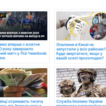
амо вперше з жовтня
Опалення в Києві не
0 року завершило
запустили у всіх районах?
ний матч у Лізі Чемпіонів
Куди звертатися, якщо у
иєю.
вашій оселі прохолодно?
аїнці отримають тисячу
Служба безпеки України
ень від Зеленського в
припинила антиукраїнськ