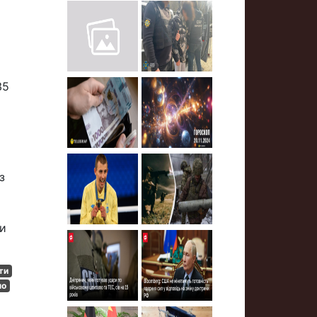
35
з
ти
ти
по