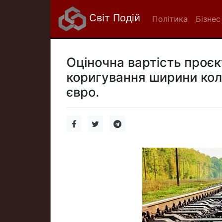
Світ Подій
Політика
Бізнес
Оціночна вартість проє
коригування ширини колії
євро.