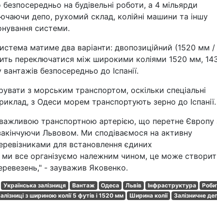
о безпосередньо на будівельні роботи, а 4 мільярди
лючаючи депо, рухомий склад, колійні машини та іншу
онування системи.
стема матиме два варіанти: двопозиційний (1520 мм /
лить переключатися між широкими коліями 1520 мм, 14
вантажів безпосередньо до Іспанії.
рувати з морським транспортом, оскільки спеціальні
риклад, з Одеси морем транспортують зерно до Іспанії.
важливою транспортною артерією, що перетне Європу 
 і закінчуючи Львовом. Ми сподіваємося на активну
еревізниками для встановлення єдиних
ми все організуємо належним чином, це може створи
ревезень," - зауважив Яковенко.
Українська залізниця
Вантаж
Одеса
Львів
Інфраструктура
Роби
алізниці з шириною колії 5 футів і 1520 мм
Ширина колії
Залізничне де