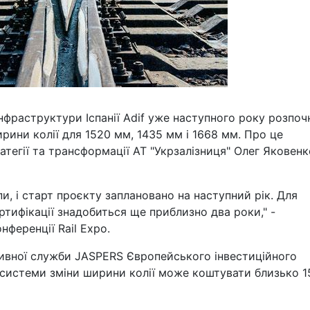
інфраструктури Іспанії Adif уже наступного року розпоч
рини колії для 1520 мм, 1435 мм і 1668 мм. Про це
тегії та трансформації АТ "Укрзалізниця" Олег Яковенк
и, і старт проєкту заплановано на наступний рік. Для
тифікації знадобиться ще приблизно два роки," -
нференції Rail Expo.
ативної служби JASPERS Європейського інвестиційного
 системи зміни ширини колії може коштувати близько 1