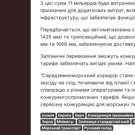
З цієї суми 11 мільярдів буде витрачен
призначені для додаткових витрат, вк
інфраструктуру, що забезпечує функці
Передбачається, що автоматизована си
1435 мм) та трипозиційний, що дозво
мм та 1668 мм, забезпечуючи доставку 
Залізничні перевезення зможуть конку
тарифи забезпечать вигідні умови. Нап
"Середземноморський коридор стане 
заходу на схід, починаючи від Іспанії
співпрацю з різними операторами та п
конкурентоспроможних тарифів. Якщо 
серйозну конкуренцію для морських пе
Іспанія
Європа
Євро
Конкуренція (економіка)
Зерно
Міліметр.
Залізниця стандартної колії
З
Морський транспорт
Рухомий склад