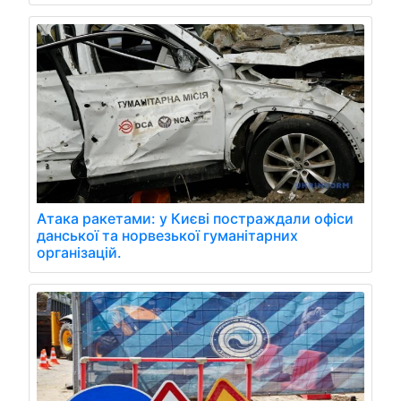
Атака ракетами: у Києві постраждали офіси
данської та норвезької гуманітарних
організацій.