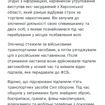
Згідно з інформацією, керівником угруповання
виступав екс-засуджений з Херсонської
області, який раніше відбував строк за
торгівлю наркотиками. Він залучив до
злочинної діяльності свою співмешканку та
двох осіб, з якими познайомився під час
перебування у місцях позбавлення волі.
Злочинці стежили за військовими
транспортними засобами, а потім узгоджували
цілі з російським наставником. Після
отримання настанов вони здійснювали підпали
автомобілів у нічний час та знімали відео
підпалів, яке передавали до ФСБ.
Відомо, що підозрювані підпалили п'ять
транспортних засобів Сил оборони. Під час
обшуків у затриманих було знайдено зброю,
боєприпаси, гранати, флеш-накопичувачі,
відеокамеру та мобільні телефони з доказами