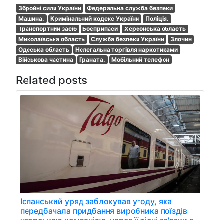
Збройні сили України
Федеральна служба безпеки
Машина.
Кримінальний кодекс України
Поліція.
Транспортний засіб
Боєприпаси
Херсонська область
Миколаївська область
Служба безпеки України
Злочин
Одеська область
Нелегальна торгівля наркотиками
Військова частина
Граната.
Мобільний телефон
Related posts
Іспанський уряд заблокував угоду, яка
передбачала придбання виробника поїздів