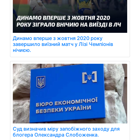
Динамо вперше з жовтня 2020 року
завершило виїзний матч у Лізі Чемпіонів
нічиєю.
Суд визначив міру запобіжного заходу для
блогера Олександра Слобоженка.