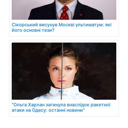
Сікорський висунув Москві ультиматум: які
його основні тези?
"Ольга Харлан загинула внаслідок ракетної
атаки на Одесу: останні новини"