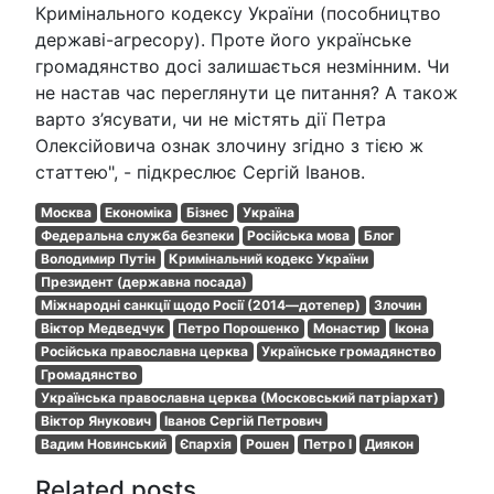
Кримінального кодексу України (пособництво
державі-агресору). Проте його українське
громадянство досі залишається незмінним. Чи
не настав час переглянути це питання? А також
варто з’ясувати, чи не містять дії Петра
Олексійовича ознак злочину згідно з тією ж
статтею", - підкреслює Сергій Іванов.
Москва
Економіка
Бізнес
Україна
Федеральна служба безпеки
Російська мова
Блог
Володимир Путін
Кримінальний кодекс України
Президент (державна посада)
Міжнародні санкції щодо Росії (2014—дотепер)
Злочин
Віктор Медведчук
Петро Порошенко
Монастир
Ікона
Російська православна церква
Українське громадянство
Громадянство
Українська православна церква (Московський патріархат)
Віктор Янукович
Іванов Сергій Петрович
Вадим Новинський
Єпархія
Рошен
Петро І
Диякон
Related posts