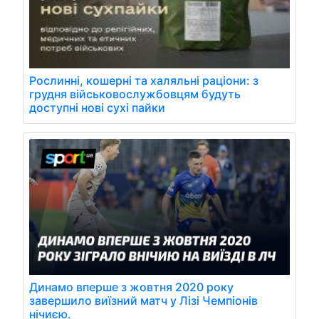
Рослинні, кошерні та халяльні раціони: з
грудня військовослужбовцям будуть
доступні нові сухі пайки
Динамо вперше з жовтня 2020 року
завершило виїзний матч у Лізі Чемпіонів
нічиєю.