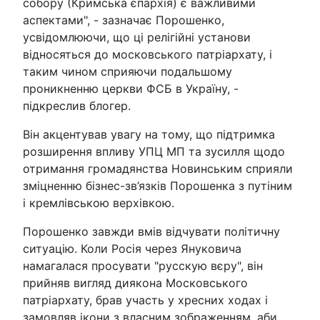
собору (Кримська єпархія) є важливими
аспектами", - зазначає Порошенко,
усвідомлюючи, що ці релігійні установи
відносяться до московського патріархату, і
таким чином сприяючи подальшому
проникненню церкви ФСБ в Україну, -
підкреслив блогер.
Він акцентував увагу на тому, що підтримка
розширення впливу УПЦ МП та зусилля щодо
отримання громадянства Новинським сприяли
зміцненню бізнес-зв’язків Порошенка з путіним
і кремлівською верхівкою.
Порошенко завжди вмів відчувати політичну
ситуацію. Коли Росія через Януковича
намагалася просувати "русскую вєру", він
прийняв вигляд диякона Московського
патріархату, брав участь у хресних ходах і
замовляв ікони з власним зображенням, аби