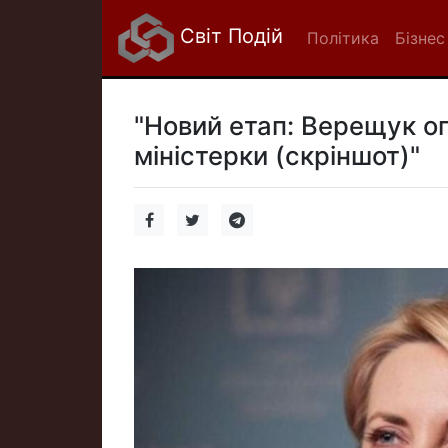
Світ Подій
Політика
Бізнес
"Новий етап: Верещук ог
міністерки (скріншот)"