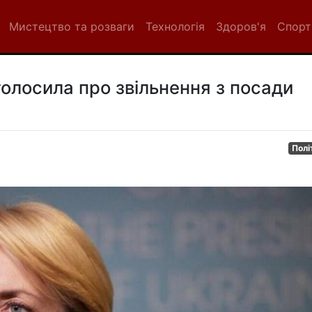
Мистецтво та розваги
Технологія
Здоров'я
Спорт
олосила про звільнення з посади
Полі