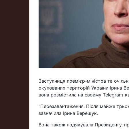
Заступниця прем'єр-міністра та очільн
окупованих територій України Ірина В
вона розмістила на своєму Telegram-ка
"Перезавантаження. Після майже трьох р
зазначила Ірина Верещук.
Вона також подякувала Президенту, пр