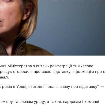
иця Міністерства з питань реінтеграції тимчасово
ерещук оголосила про свою відставку. Інформацію про 
налі.
оків в Уряді, сьогодні подала заяву про відставку", --
ем'єру та членам уряду, а також нардепам і команді