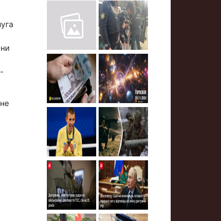
луга
они
-
чне