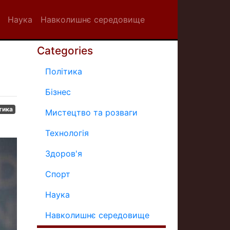
Наука
Навколишнє середовище
Categories
Політика
Бізнес
тика
Мистецтво та розваги
Технологія
Здоров'я
Спорт
Наука
Навколишнє середовище