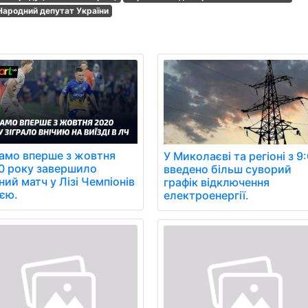
Народний депутат України
амо вперше з жовтня
У Миколаєві та регіоні з 9
0 року завершило
введено більш суворий
ний матч у Лізі Чемпіонів
графік відключення
иєю.
електроенергії.