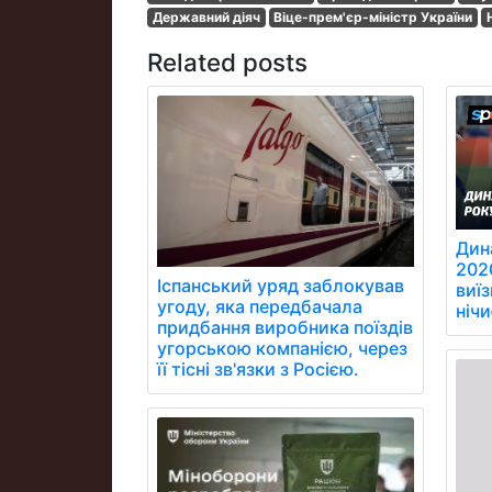
Державний діяч
Віце-прем'єр-міністр України
Related posts
Дин
202
Іспанський уряд заблокував
виїз
угоду, яка передбачала
ніч
придбання виробника поїздів
угорською компанією, через
її тісні зв'язки з Росією.