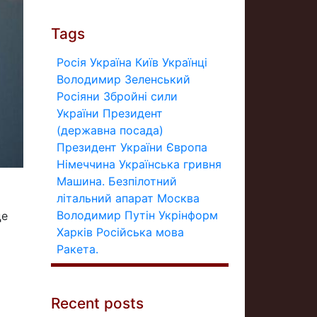
Tags
Росія
Україна
Київ
Українці
Володимир Зеленський
Росіяни
Збройні сили
України
Президент
(державна посада)
Президент України
Європа
Німеччина
Українська гривня
Машина.
Безпілотний
літальний апарат
Москва
Володимир Путін
Укрінформ
це
Харків
Російська мова
Ракета.
Recent posts