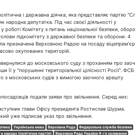
політична і державна діячка, яка представляє партію "С
як народна депутатка. Під час своєї діяльності у
 у роботі Комітету з питань національної безпеки, обор
голови підкомітету з державної безпеки та оборони. 4
ула призначена Верховною Радою на посаду віцепрем'єр
мчасово окупованих територій.
ї звернулися до московського суду з проханням про зао
 її у "порушенні територіальної цілісності Росії". ФСБ
го з московських судів з вимогою заочного арешту
опосадовців подали заяви про звільнення. Серед них:
заступник глави Офісу президента Ростислав Шурма.
ий уже підписав указ про звільнення.
зпека
Українська мова
Верховна Рада
Федеральна служба безпеки
а народу (політична партія)
Верховна Рада України 9-го скликання