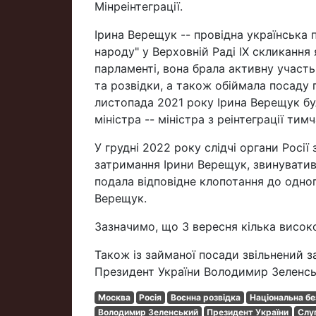
Мінреінтеграції.
Ірина Верещук -- провідна українська 
народу" у Верховній Раді IX скликання 
парламенті, вона брала активну участь
та розвідки, а також обіймала посаду 
листопада 2021 року Ірина Верещук б
міністра -- міністра з реінтеграції ти
У грудні 2022 року слідчі органи Росі
затримання Ірини Верещук, звинувативши
подала відповідне клопотання до одно
Верещук.
Зазначимо, що 3 вересня кілька висок
Також із займаної посади звільнений 
Президент України Володимир Зеленськ
Москва
Росія
Воєнна розвідка
Національна бе
Володимир Зеленський
Президент України
Слуг