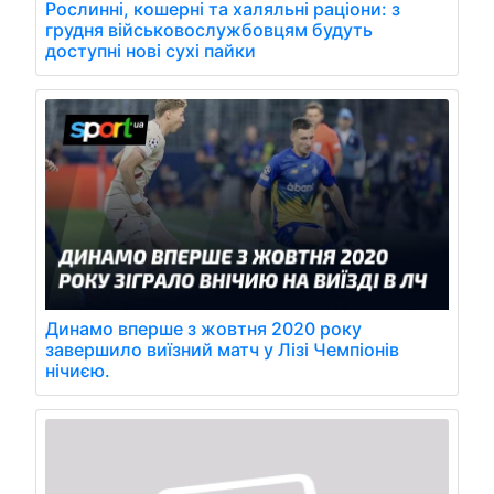
Рослинні, кошерні та халяльні раціони: з
грудня військовослужбовцям будуть
доступні нові сухі пайки
Динамо вперше з жовтня 2020 року
завершило виїзний матч у Лізі Чемпіонів
нічиєю.