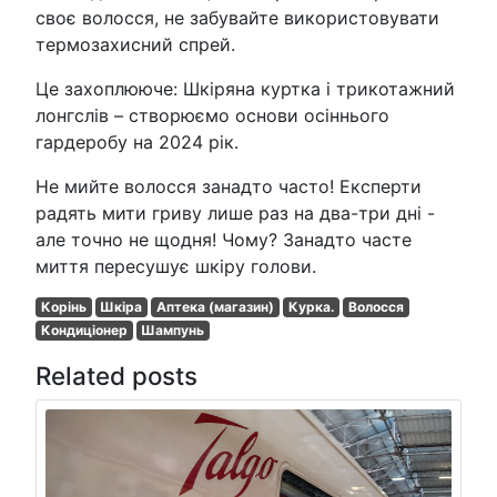
своє волосся, не забувайте використовувати
термозахисний спрей.
Це захоплююче: Шкіряна куртка і трикотажний
лонгслів – створюємо основи осіннього
гардеробу на 2024 рік.
Не мийте волосся занадто часто! Експерти
радять мити гриву лише раз на два-три дні -
але точно не щодня! Чому? Занадто часте
миття пересушує шкіру голови.
Корінь
Шкіра
Аптека (магазин)
Курка.
Волосся
Кондиціонер
Шампунь
Related posts