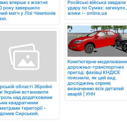
амо вперше з жовтня
Російські війська завдали
0 року завершило
удару по Сумах: загинуло 
ний матч у Лізі Чемпіонів
жінки -- online.ua
иєю.
Комп'ютерне моделюванн
дорожньо-транспортних
пригод: фахівці КНДІСЕ
пояснили, як цей вид
досліджень сприяє
рській області Збройні
визначенню всіх деталей
и України встановили
аварій | УНН
троль над додатковими
тьма квадратними
ометрами території -
ідомив Сирський.