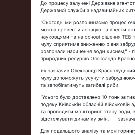
До процесу залучені Державне агентств
Державної служби з надзвичайних ситу
"Сьогодні ми розпочинаємо процес очи
можна провести аерацію та ввести акт
науковцями та на основі рішення ТЕБ 
мулу сприятиме зниженню рівня забру
розпочали насичення води киснем," - 
природних ресурсів Олександр Красно
Як зазначив Олександр Краснолуцький,
мулу допоможуть усунути забруднюючі 
та запобігатимуть загибелі риби.
"Усього було доставлено 10 тонн акти
подяку Київській обласній військовій а
та проводити моніторинг стану води, 
відстежувати динаміку змін," — зазна
Для подальшого аналізу та моніторингу