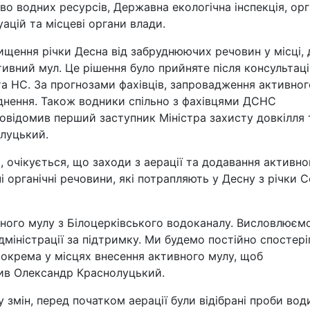
о водних ресурсів, Державна екологічна інспекція, ор
ацій та місцеві органи влади.
щення річки Десна від забруднюючих речовин у місці, 
ивний мул. Це рішення було прийняте після консультаці
та НС. За прогнозами фахівців, запровадження активног
днення. Також водники спільно з фахівцями ДСНС
повідомив перший заступник Міністра захисту довкілля 
луцький.
 очікується, що заходи з аерації та додавання активно
органічні речовини, які потрапляють у Десну з річки С
вного мулу з Білоцерківського водоканалу. Висловлюєм
дміністрації за підтримку. Ми будемо постійно спостері
зокрема у місцях внесення активного мулу, щоб
чив Олександр Краснолуцький.
 змін, перед початком аерації були відібрані проби вод