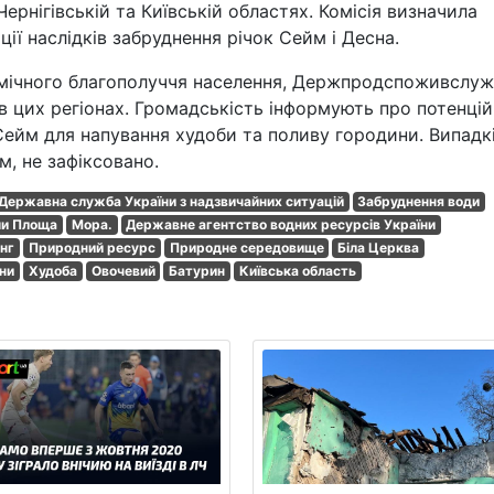
ернігівській та Київській областях. Комісія визначила
ації наслідків забруднення річок Сейм і Десна.
емічного благополуччя населення, Держпродспоживслу
 цих регіонах. Громадськість інформують про потенцій
Сейм для напування худоби та поливу городини. Випадк
м, не зафіксовано.
Державна служба України з надзвичайних ситуацій
Забруднення води
и Площа
Мора.
Державне агентство водних ресурсів України
нг
Природний ресурс
Природне середовище
Біла Церква
їни
Худоба
Овочевий
Батурин
Київська область