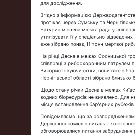
для дослідження.
Згідно з інформацією Держводагентства
протікає через Сумську та Чернігівську
Батурин місцева міська рада у співпр
утилізувати її у спеціально відведених
вже зібрано понад 11 тонн мертвої риб
На річці Десна в межах Сосницької гр
співпраці з рибоохоронним патрулем п
Використовуючи сітки, вони вже зібрал
Чернігівської області зібрано близько 
Щодо стану річки Десна в межах Київсь
водних біоресурсів не виявлено. Для 
місця встановлення бар'єрних рубежів 
Повідомляємо, що за розпорядженням 
Державної комісії з питань техногенно
обговорювалися питання забруднення р