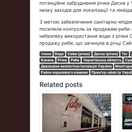
потенційне забруднення річки Десна у Ч
низку заходів для локалізації та ліквід
З метою забезпечення санітарно-епід
посилила контроль за продажем риби в
небезпеку використання води з річки 
продажу риби, що загинула в річці Сей
тонна
Вода
Сейм (річка)
Десна (річка)
Тег
Кисень
Річка
Риба
Чернігівська область
Сум
Державна екологічна інспекція України
Монітори
Район коралового каменю
Прем'єр-міністр Укра
Related posts