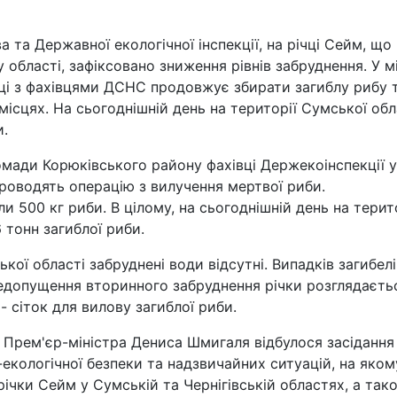
 та Державної екологічної інспекції, на річці Сейм, що
 області, зафіксовано зниження рівнів забруднення. У мі
аці з фахівцями ДСНС продовжує збирати загиблу рибу 
 місцях. На сьогоднішній день на території Сумської обл
и.
омади Корюківського району фахівці Держекоінспекції у
роводять операцію з вилучення мертвої риби.
и 500 кг риби. В цілому, на сьогоднішній день на терит
6 тонн загиблої риби.
кої області забруднені води відсутні. Випадків загибелі
недопущення вторинного забруднення річки розглядаєть
- сіток для вилову загиблої риби.
Прем'єр-міністра Дениса Шмигаля відбулося засідання
-екологічної безпеки та надзвичайних ситуацій, на яком
ічки Сейм у Сумській та Чернігівській областях, а так