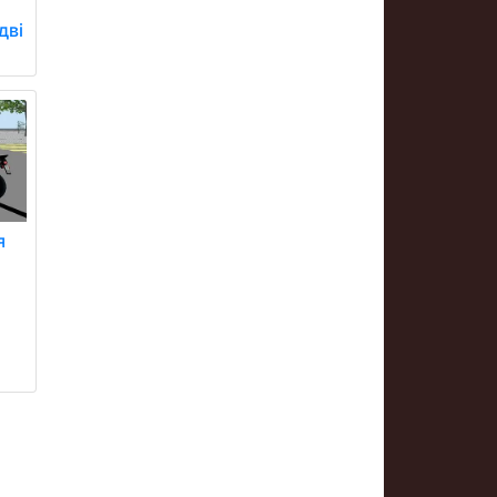
дві
я