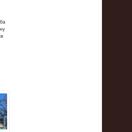
жба
ну
ів