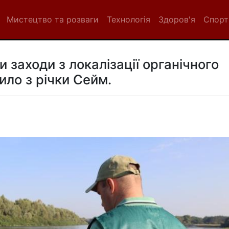
Мистецтво та розваги
Технологія
Здоров'я
Спорт
 заходи з локалізації органічного
ло з річки Сейм.