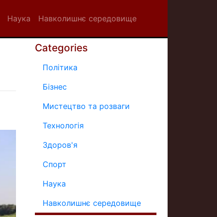
Наука
Навколишнє середовище
Categories
Політика
Бізнес
Мистецтво та розваги
Технологія
Здоров'я
Спорт
Наука
Навколишнє середовище