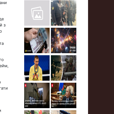
гани
де
й з
о
та
го
ейм,
о
гати
и