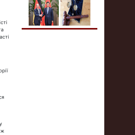
сті
та
асті
орії
ся
у
ож