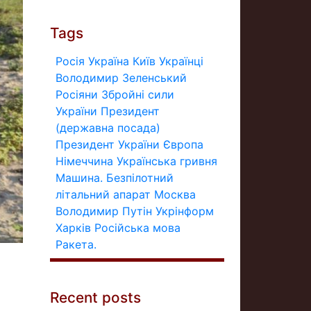
Tags
Росія
Україна
Київ
Українці
Володимир Зеленський
Росіяни
Збройні сили
України
Президент
(державна посада)
Президент України
Європа
Німеччина
Українська гривня
Машина.
Безпілотний
літальний апарат
Москва
Володимир Путін
Укрінформ
Харків
Російська мова
Ракета.
Recent posts