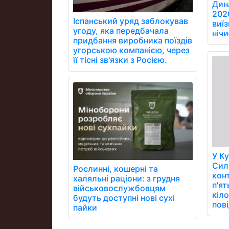
Дин
202
Іспанський уряд заблокував
виїз
угоду, яка передбачала
ніч
придбання виробника поїздів
угорською компанією, через
її тісні зв'язки з Росією.
У Ку
Сил
Рослинні, кошерні та
кон
халяльні раціони: з грудня
п'я
військовослужбовцям
кіл
будуть доступні нові сухі
пов
пайки