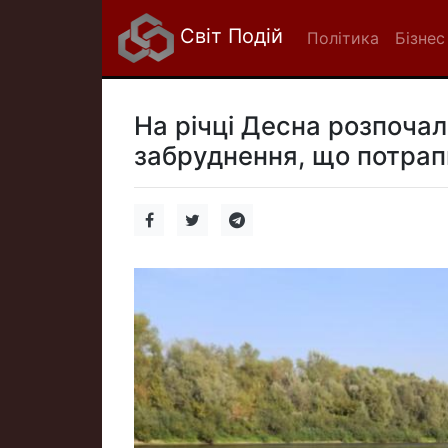
Світ Подій
Політика
Бізнес
На річці Десна розпочали
забруднення, що потрапи