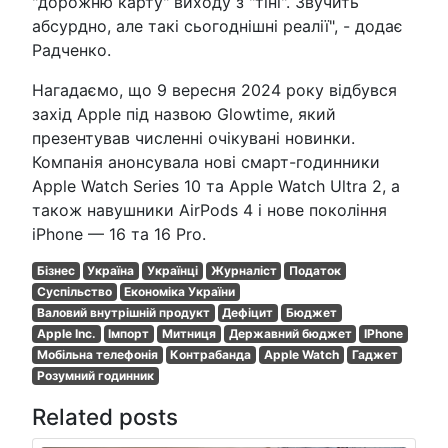
"дорожню карту" виходу з "тіні". Звучить
абсурдно, але такі сьогоднішні реалії", - додає
Радченко.
Нагадаємо, що 9 вересня 2024 року відбувся
захід Apple під назвою Glowtime, який
презентував численні очікувані новинки.
Компанія анонсувала нові смарт-годинники
Apple Watch Series 10 та Apple Watch Ultra 2, а
також навушники AirPods 4 і нове покоління
iPhone — 16 та 16 Pro.
Бізнес
Україна
Українці
Журналіст
Податок
Суспільство
Економіка України
Валовий внутрішній продукт
Дефіцит
Бюджет
Apple Inc.
Імпорт
Митниця
Державний бюджет
IPhone
Мобільна телефонія
Контрабанда
Apple Watch
Гаджет
Розумний годинник
Related posts