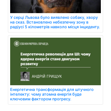
У серці Львова було виявлено собаку, хвору
на сказ. Встановлено небезпечну зону в
радіусі 5 кілометрів навколо місця інциденту.
Енергетична трансформація для штучного
інтелекту: чому атомна енергія буде
ключовим фактором прогресу.