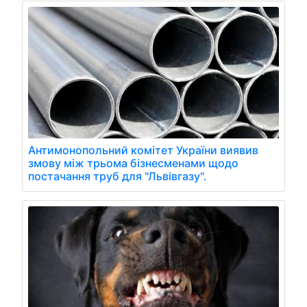
Антимонопольний комітет України виявив
змову між трьома бізнесменами щодо
постачання труб для "Львівгазу".