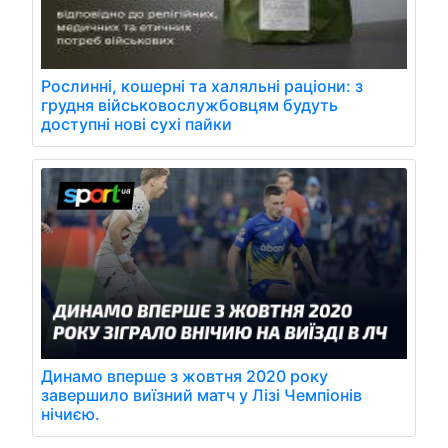
Рослинні, кошерні та халяльні раціони: з
грудня військовослужбовцям будуть
доступні нові сухі пайки
Динамо вперше з жовтня 2020 року
завершило виїзний матч у Лізі Чемпіонів
нічиєю.