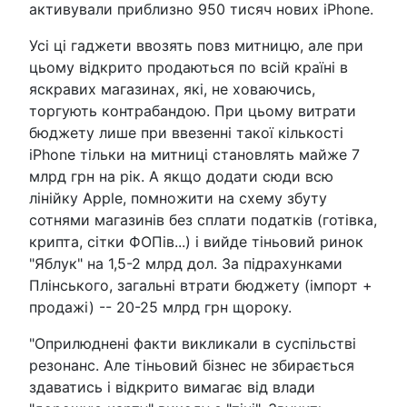
активували приблизно 950 тисяч нових iPhone.
Усі ці гаджети ввозять повз митницю, але при
цьому відкрито продаються по всій країні в
яскравих магазинах, які, не ховаючись,
торгують контрабандою. При цьому витрати
бюджету лише при ввезенні такої кількості
iPhone тільки на митниці становлять майже 7
млрд грн на рік. А якщо додати сюди всю
лінійку Apple, помножити на схему збуту
сотнями магазинів без сплати податків (готівка,
крипта, сітки ФОПів...) і вийде тіньовий ринок
"Яблук" на 1,5-2 млрд дол. За підрахунками
Плінського, загальні втрати бюджету (імпорт +
продажі) -- 20-25 млрд грн щороку.
"Оприлюднені факти викликали в суспільстві
резонанс. Але тіньовий бізнес не збирається
здаватись і відкрито вимагає від влади