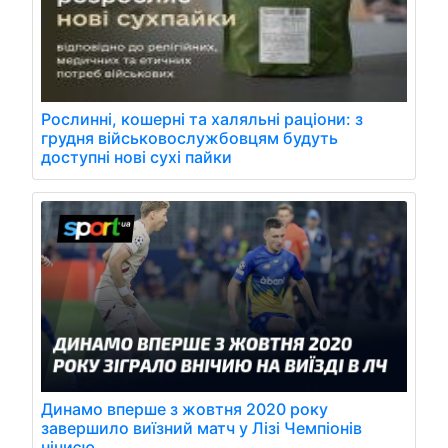
Рослинні, кошерні та халяльні раціони: з
грудня військовослужбовцям будуть
доступні нові сухі пайки
Динамо вперше з жовтня 2020 року
завершило виїзний матч у Лізі Чемпіонів
нічиєю.