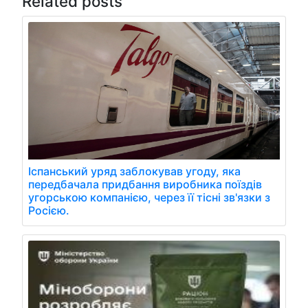
Related posts
Іспанський уряд заблокував угоду, яка
передбачала придбання виробника поїздів
угорською компанією, через її тісні зв'язки з
Росією.