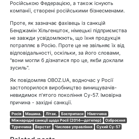
Російською Федерацією, а також існують
компанії, створені російськими бізнесменами.
Проте, як зазначає фахівець із санкцій
Бенджамін Хільгеншток, німецькі підприємства
не завжди усвідомлюють, що їхня продукція
потрапляє в Росію. Проте це не звільняє їх від
відповідальності, оскільки, за його словами,
"вони могли б дізнатися про це, якби доклали
зусиль".
Як повідомляв OBOZ.UA, водночас у Росії
застопорилося виробництво винищувачів-
невидимок п'ятого покоління Су-57. Імовірна
причина - західні санкції.
Росія
Машина.
Літак.
Боєприпаси
Німеччина
Міжнародні санкції щодо Росії (2014—дотепер)
Озброєння
Туреччина
Верстат
Числове управління
Сухий Су-57