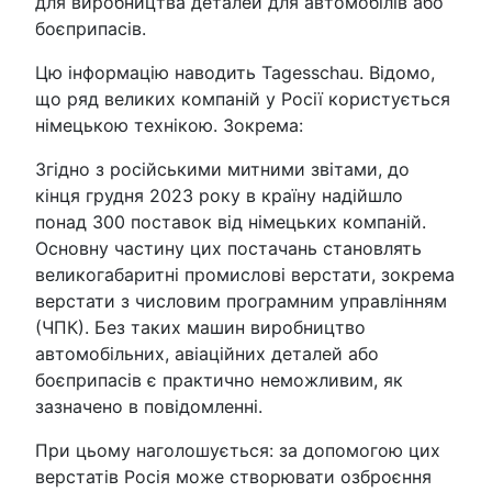
для виробництва деталей для автомобілів або
боєприпасів.
Цю інформацію наводить Tagesschau. Відомо,
що ряд великих компаній у Росії користується
німецькою технікою. Зокрема:
Згідно з російськими митними звітами, до
кінця грудня 2023 року в країну надійшло
понад 300 поставок від німецьких компаній.
Основну частину цих постачань становлять
великогабаритні промислові верстати, зокрема
верстати з числовим програмним управлінням
(ЧПК). Без таких машин виробництво
автомобільних, авіаційних деталей або
боєприпасів є практично неможливим, як
зазначено в повідомленні.
При цьому наголошується: за допомогою цих
верстатів Росія може створювати озброєння