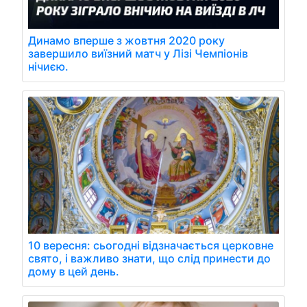
Динамо вперше з жовтня 2020 року
завершило виїзний матч у Лізі Чемпіонів
нічиєю.
10 вересня: сьогодні відзначається церковне
свято, і важливо знати, що слід принести до
дому в цей день.