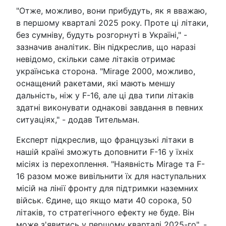
"Отже, можливо, вони прибудуть, як я вважаю,
в першому кварталі 2025 року. Проте ці літаки,
без сумніву, будуть розгорнуті в Україні," -
зазначив аналітик. Він підкреслив, що наразі
невідомо, скільки саме літаків отримає
українська сторона. "Mirage 2000, можливо,
оснащений ракетами, які мають меншу
дальність, ніж у F-16, але ці два типи літаків
здатні виконувати однакові завдання в певних
ситуаціях," - додав Тительман.
Експерт підкреслив, що французькі літаки в
нашій країні зможуть доповнити F-16 у їхніх
місіях із перехоплення. "Наявність Mirage та F-
16 разом може вивільнити їх для наступальних
місій на лінії фронту для підтримки наземних
військ. Єдине, що якщо мати 40 сорока, 50
літаків, то стратегічного ефекту не буде. Він
може з'явитись у першому кварталі 2025-го", -