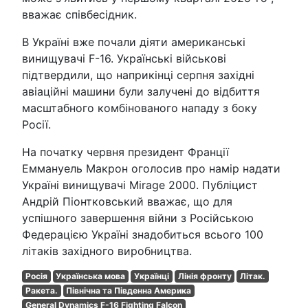
вважає співбесідник.
В Україні вже почали діяти американські
винищувачі F-16. Українські військові
підтвердили, що наприкінці серпня західні
авіаційні машини були залучені до відбиття
масштабного комбінованого нападу з боку
Росії.
На початку червня президент Франції
Еммануель Макрон оголосив про намір надати
Україні винищувачі Mirage 2000. Публіцист
Андрій Піонтковський вважає, що для
успішного завершення війни з Російською
Федерацією Україні знадобиться всього 100
літаків західного виробництва.
Росія
Українська мова
Українці
Лінія фронту
Літак.
Ракета.
Північна та Південна Америка
General Dynamics F-16 Fighting Falcon