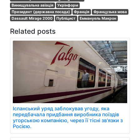
Винищувальна авіація
Укрінформ
Президент (державна посада)
Франція
Французька мова
Dassault Mirage 2000
Публіцист
Еммануель Макрон
Related posts
Іспанський уряд заблокував угоду, яка
передбачала придбання виробника поїздів
угорською компанією, через її тісні зв'язки з
Росією.