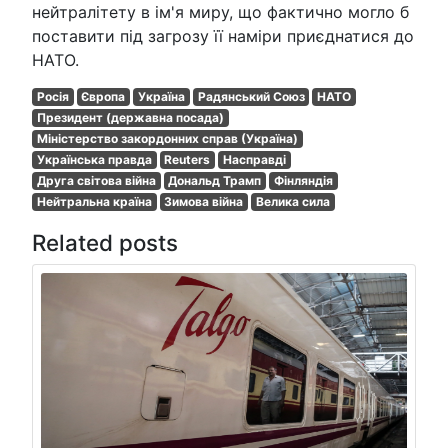
нейтралітету в ім'я миру, що фактично могло б
поставити під загрозу її наміри приєднатися до
НАТО.
Росія
Європа
Україна
Радянський Союз
НАТО
Президент (державна посада)
Міністерство закордонних справ (Україна)
Українська правда
Reuters
Насправді
Друга світова війна
Дональд Трамп
Фінляндія
Нейтральна країна
Зимова війна
Велика сила
Related posts