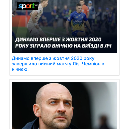
Динамо вперше з жовтня 2020 року
завершило виїзний матч у Лізі Чемпіонів
нічиєю.