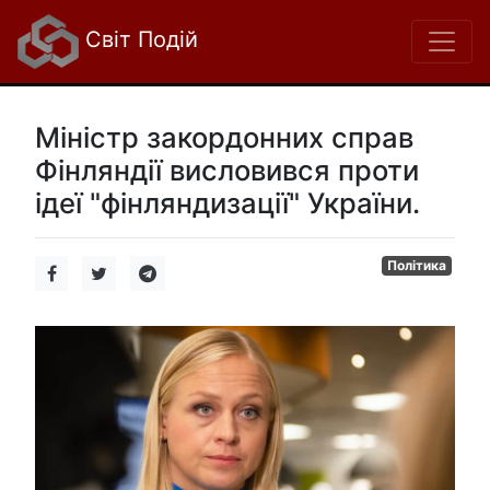
Світ Подій
Міністр закордонних справ
Фінляндії висловився проти
ідеї "фінляндизації" України.
Політика