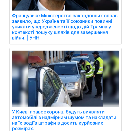
Французьке Міністерство закордонних справ
заявило, що Україна та її союзники повинні
уникати упередженості щодо дій Трампа у
контексті пошуку шляхів для завершення
війни. | УНН
У Києві правоохоронці будуть виявляти
автомобілі з надмірним шумом та накладати
на їх водіїв штрафи в досить курйозних
розмірах.