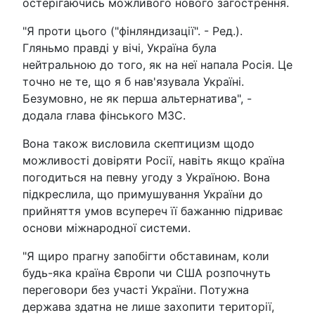
остерігаючись можливого нового загострення.
"Я проти цього ("фінляндизації". - Ред.).
Гляньмо правді у вічі, Україна була
нейтральною до того, як на неї напала Росія. Це
точно не те, що я б нав'язувала Україні.
Безумовно, не як перша альтернатива", -
додала глава фінського МЗС.
Вона також висловила скептицизм щодо
можливості довіряти Росії, навіть якщо країна
погодиться на певну угоду з Україною. Вона
підкреслила, що примушування України до
прийняття умов всупереч її бажанню підриває
основи міжнародної системи.
"Я щиро прагну запобігти обставинам, коли
будь-яка країна Європи чи США розпочнуть
переговори без участі України. Потужна
держава здатна не лише захопити території,