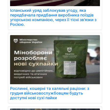
Іспанський уряд заблокував угоду, яка
передбачала придбання виробника поїздів
угорською компанією, через її тісні зв'язки з
Росією.
Рослинні, кошерні та халяльні раціони: з
грудня військовослужбовцям будуть
доступні нові сухі пайки