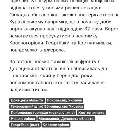
здійснив 31 штурм наших позицій. Конфлікти
відбуваються у восьми різних локаціях.
Складна обстановка також спостерігається на
Курахівському напрямку, де з початку доби
ворог атакував наші підрозділи 32 рази. Ворог
намагається просунутися в напрямку
Красногорівки, Георгіївки та Костянтинівки, -
повідомляють джерела.
За останні кілька тижнів лінія фронту в
Донецькій області значно наблизилась до
Покровська, який у перші два роки
повномасштабного конфлікту залишався
надійним тилом.
Донецька область
Покровськ, Україна
Генеральний штаб Збройних сил України
Покровське (селище міського типу)
Костянтинівка
Новогродівка
Миколаївка, Донецька область
Георгіївка (смт)
Красногорівка