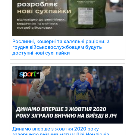
Рослинні, кошерні та халяльні раціони: з
грудня військовослужбовцям будуть
доступні нові сухі пайки
Динамо вперше з жовтня 2020 року
завершило виїзний матч у Лізі Чемпіонів