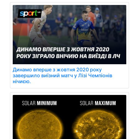
Динамо вперше з жовтня 2020 року
завершило виїзний матч у Лізі Чемпіонів
нічиєю.