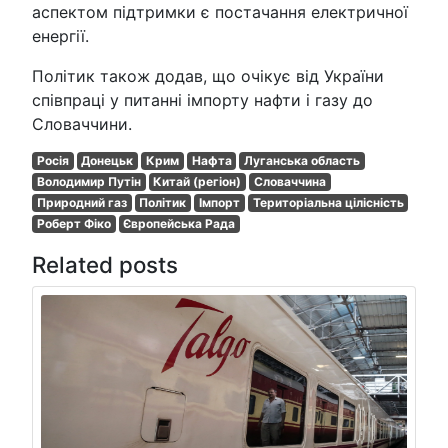
аспектом підтримки є постачання електричної
енергії.
Політик також додав, що очікує від України
співпраці у питанні імпорту нафти і газу до
Словаччини.
Росія
Донецьк
Крим
Нафта
Луганська область
Володимир Путін
Китай (регіон)
Словаччина
Природний газ
Політик
Імпорт
Територіальна цілісність
Роберт Фіко
Європейська Рада
Related posts