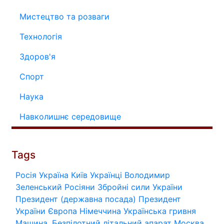
Мистецтво та розваги
Технологія
Здоров'я
Спорт
Наука
Навколишнє середовище
Tags
Росія
Україна
Київ
Українці
Володимир
Зеленський
Росіяни
Збройні сили України
Президент (державна посада)
Президент
України
Європа
Німеччина
Українська гривня
Машина.
Безпілотний літальний апарат
Москва