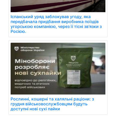
Іспанський уряд заблокував угоду, яка
передбачала придбання виробника поїздів
угорською компанією, через її тісні зв'язки з
Росією.
Рослинні, кошерні та халяльні раціони: з
грудня військовослужбовцям будуть
доступні нові сухі пайки